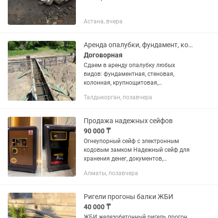
Астана, вчера
Аренда опалубки, фундамент, колонная, монолит, ригель, опалубка разная
Договорная
Сдаем в аренду опалубку любых
видов: фундаментная, стеновая,
колонная, крупнощитовая,
мелкощитовая, для монолитных работ
Талдыкорган, позавчера
Большой ассортимент оборудования —
закроем объект любого масштаба....
Продажа надежных сейфов
90 000 ₸
Огнеупорный сейф с электронным
кодовым замком Надежный сейф для
хранения денег, документов,
ювелирных изделий и других ценных
Алматы, позавчера
вещей. Характеристики: 🔥
Огнеупорная конструкция. 🔐
Электронный...
Ригели прогоны балки ЖБИ
40 000 ₸
ЖБИ железобетонный ригель прогон