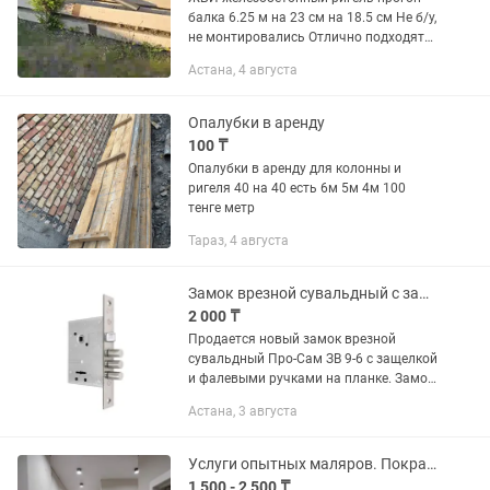
балка 6.25 м на 23 см на 18.5 см Не б/у,
не монтировались Отлично подходят
как балки перекрытия или перемычки в
Астана, 4 августа
стенах - примеры на фото есть 8 штук,
цена за...
Опалубки в аренду
100 ₸
Опалубки в аренду для колонны и
ригеля 40 на 40 есть 6м 5м 4м 100
тенге метр
Тараз, 4 августа
Замок врезной сувальдный с защелкой Prosam 74100 Россия
2 000 ₸
Продается новый замок врезной
сувальдный Про-Сам ЗВ 9-6 с защелкой
и фалевыми ручками на планке. Замок
повышенной секретности с 6
Астана, 3 августа
активными сувальдами. Предназначен
для входных и межкомнатных дверей...
Услуги опытных маляров. Покраска Побелка
1 500 - 2 500 ₸