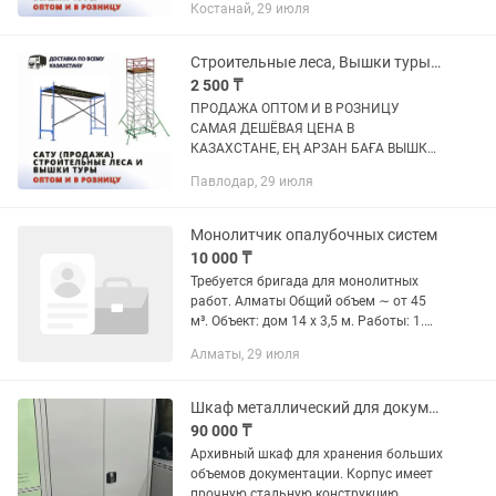
Костанай, 29 июля
ЛЕСА, ЛЕСА НА КОЛЕСАХ, ФАСАДНЫЕ
ЛЕСА, РАМНЫЕ ЛЕСА, ДИОГАНАЛЬ,
ГОРИЗОНТАЛЬ НА ЛЕСА...
Строительные леса, Вышки туры, Леса на колесах, Фасадные леса
2 500 ₸
ПРОДАЖА ОПТОМ И В РОЗНИЦУ
САМАЯ ДЕШЁВАЯ ЦЕНА В
КАЗАХСТАНЕ, ЕҢ АРЗАН БАҒА ВЫШКИ-
ТУРЫ, ПСРВ,ВСП СТРОИТЕЛЬНЫЕ
Павлодар, 29 июля
ЛЕСА, ЛЕСА НА КОЛЕСАХ, ФАСАДНЫЕ
ЛЕСА, РАМНЫЕ ЛЕСА, ДИОГАНАЛЬ,
ГОРИЗОНТАЛЬ НА ЛЕСА...
Монолитчик опалубочных систем
10 000 ₸
Требуется бригада для монолитных
работ. Алматы Общий объем ∼ от 45
м³. Объект: дом 14 х 3,5 м. Работы: 1.
Времянка 14 х 3,5 м. Под ней
Алматы, 29 июля
подвальное помещение. 2. Подвал 12 х
3,5 м — полностью...
Шкаф металлический для документов
90 000 ₸
Архивный шкаф для хранения больших
объемов документации. Корпус имеет
прочную стальную конструкцию.