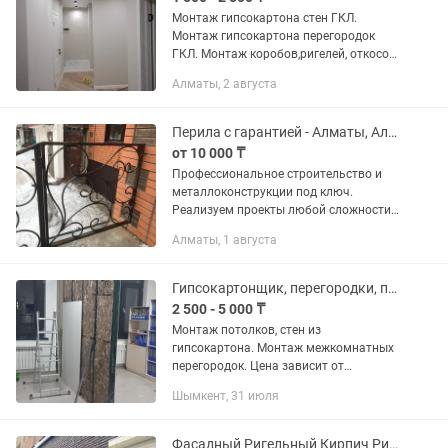
Монтаж гипсокартона стен ГКЛ.
Монтаж гипсокартона перегородок
ГКЛ. Монтаж коробов,ригелей, откосов
и т.д. Левкас.Покраска эмульсией.
Алматы, 2 августа
Обои. Галтели. Наливной пол.
Ламинат. Линолеум. Плинтуса. А так
же...
Перила с гарантией - Алматы, Алматинская область
от 10 000 ₸
Профессиональное строительство и
металлоконструкции под ключ.
Реализуем проекты любой сложности
для частных лиц и крупного бизнеса.
Алматы, 1 августа
Мы предлагаем комплексный подход:
от проектирования до финишной...
Гипсокартонщик, перегородки, потолок
2 500 - 5 000 ₸
Монтаж потолков, стен из
гипсокартона. Монтаж межкомнатных
перегородок. Цена зависит от
сложности и объема работы. Ниже
Шымкент, 31 июля
указаны ориентировочные цены за
работу Например: потолок плоский
от...
Фасадный Ригельный Кирпич Ригель