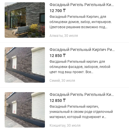
Фасадный Ригель Ригельный Кирпич
12 700 ₸
Фасадный Ригельный Кирпич, для
облицовки домов, забор, интерьеров.
Цветовое решение возможно под
проект заказчика.
Алматы, 30 июля
Фасадный Ригельный Кирпич Ригель
12 850 ₸
Фасданый Ригельный кирпич для
облицовки фасадов, заборов, любой
цвет под ваш проект. Все
сопутствующие материалы к нашей
Семей, 30 июля
продукции имеются.
Фасадный Ригель Ригельный Кирпич
12 850 ₸
Фасадный Ригельный кирпич,
уникальный в своем роде отделочный
материал, который подчеркнет и
сделает особенным ваш фасад. Цвет
Кокшетау, 30 июля
тоже можем по согласованию