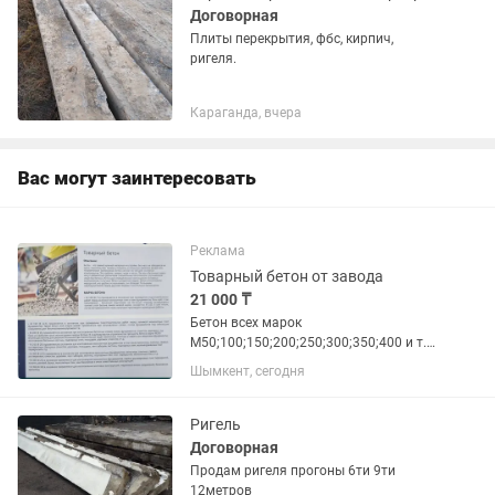
Договорная
Плиты перекрытия, фбс, кирпич,
ригеля.
Караганда, вчера
Вас могут заинтересовать
Реклама
Товарный бетон от завода
21 000 ₸
Бетон всех марок
М50;100;150;200;250;300;350;400 и т.д,
в точной концентрации смесей,
Шымкент, сегодня
изготовленных по новейшим
технологиям. Цена каждой марки
зависит от дальности объекта и
Ригель
объема, в большом...
Договорная
Продам ригеля прогоны 6ти 9ти
12метров