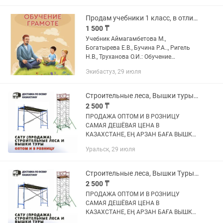
изменить под ваш дизайн. Любой
объем выполним.
Продам учебники 1 класс, в отличном состоянии. Обучение грамоте.
1 500 ₸
Учебник Аймагамбетова М.,
Богатырева Е.В., Бучина Р.А.., Ригель
Н.В., Труханова О.И.: Обучение
грамоте.1 класс. Твердый переплет.
Экибастуз, 29 июля
Издание на русском языке.
Строительные леса, Вышки туры, Леса на колесах, Фасадные леса
2 500 ₸
ПРОДАЖА ОПТОМ И В РОЗНИЦУ
САМАЯ ДЕШЁВАЯ ЦЕНА В
КАЗАХСТАНЕ, ЕҢ АРЗАН БАҒА ВЫШКИ-
ТУРЫ, ПСРВ,ВСП СТРОИТЕЛЬНЫЕ
Уральск, 29 июля
ЛЕСА, ЛЕСА НА КОЛЕСАХ, ФАСАДНЫЕ
ЛЕСА, РАМНЫЕ ЛЕСА, ДИОГАНАЛЬ,
ГОРИЗОНТАЛЬ НА ЛЕСА...
Строительные леса, Вышки Туры, Леса на колесах, Фасадные леса
2 500 ₸
ПРОДАЖА ОПТОМ И В РОЗНИЦУ
САМАЯ ДЕШЁВАЯ ЦЕНА В
КАЗАХСТАНЕ, ЕҢ АРЗАН БАҒА ВЫШКИ-
ТУРЫ, ПСРВ,ВСП СТРОИТЕЛЬНЫЕ