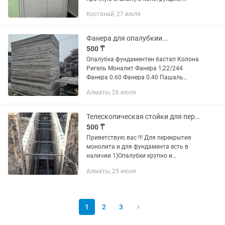
Ригели из стали и пластиковые втулки
Костанай, 27 июля
обеспечивают бесшумный ход дверей
и надежное запирание шкафа....
Фанера для опалубкии...
500 ₸
Опалубка фундаментен бастап Колона
Ригель Моналит Фанера 1,22/244
Фанера 0.60 Фанера 0.40 Пашаль
темірден Бәрі бар аренда сатуға..
Алматы, 26 июля
Телескопическая стойки для перекрытия...
500 ₸
Приветствую вас !!! Для перекрытия
монолита и для фундамента есть в
наличии 1)Опалубки крупно и
мелкощитовая 2)Колонные опалубки
Алматы, 25 июля
3)Струбцина, фанера, и балки для
перекрытия 4)Фанера для ригеля...
1
2
3