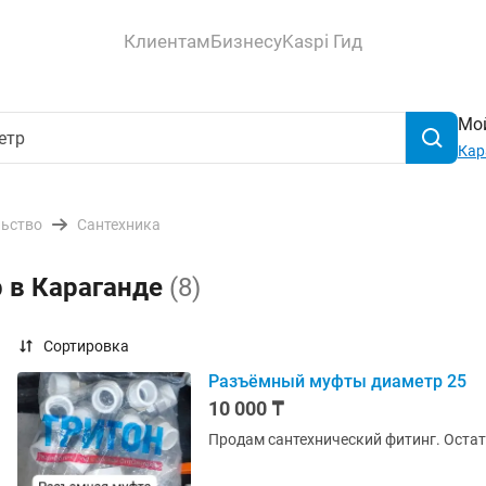
Клиентам
Бизнесу
Kaspi Гид
Мой
Кар
льство
Сантехника
р в Караганде
(8)
Сортировка
Разъёмный муфты диаметр 25
10 000 ₸
Продам сантехнический фитинг. Остат