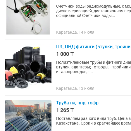
Счетчики воды радиомодульные, с моде
диспетчеризацией, дистанционная пер
официально! Счетчики воды...
Караганда, 14 июля
ПЭ, ПНД фитинги (втулки, тройни
1 000 ₸
Полиэтиленовые трубы и фитинги диаметром от 25мм
втулки, адаптеры; - отводы; - тройник
и газопроводов; -...
Караганда, 13 июля
Труба пэ, ппр, гофр
1 265 ₸
Поставляем разного вида труб. Цена 
Казахстана. Сроки в кратчайшее врем