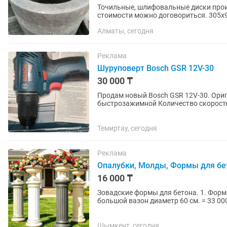
Точильные, шлифовальные диски прои
стоимости можно договориться. 305х900х65 305х600х75 305х500х100 305х500х150
305х600х65 400х500х100
Алматы, сегодня
Реклама
Шуруповерт Bosch GSR 12V-30
30 000 ₸
Продам новый Bosch GSR 12V-30. Ориг
быстрозажимной Количество скоросте
число оборотов холостого...
Темиртау, сегодня
Реклама
Опалубки, Молды, Формы для бе
16 000 ₸
Зовадские формы для бетона. 1. Форма малый вазон диаметр 40 см = 16 000 тн. 2. Форма
большой вазон диаметр 60 см. = 33 000 тн. 3 Колонна высота 98 см = 41 000 тн. Состояние:
новые,...
Шымкент, сегодня