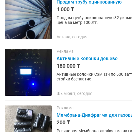
Продам трубу оцинкованную
1 000 ₸
Продам трубу оцинкованную 32 диамет
.цена за метр 1000тг.
Астана, сегодня
Реклама
Активные колонки дешево
180 000 ₸
Активные колонки Сэм Тэч по 600 ват
стойки бесплатно.
Шымкент, сегодня
Реклама
Мембрана-Диафрагма для газов
200 ₸
Резиновая Мембрана-диафрагма на газ