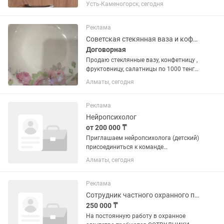
под горячее. Из натурального,
Усть-Каменогорск, сегодня
природного, экологически чистого
материала. В наличии и на заказ. Цена
договорная, от 5000 тенге.
Реклама
Советская стекянная ваза и кофетница
Договорная
Продаю стеклянные вазу, конфетницу ,
фруктовницу, салатницы по 1000 тенге.
Сервиз и тарелки Капчагайского
Алматы, сегодня
фарфорового завода с рисунком
«шиповник» и к ним сервиз на 5 персон
-17 предметов с рисунком...
Реклама
Нейропсихолог
от 200 000 ₸
Приглашаем нейропсихолога (детский)
присоединиться к команде
коррекционного детского сада «Нұрлы
Алматы, сегодня
Бала» в Алматы. О нас: • Небольшой
специализированный сад для детей с
особенностями развития (2.5–8...
Реклама
Сотрудник частного охранного предприятия
250 000 ₸
На постоянную работу в охранное