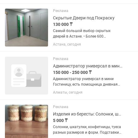
за 28 дней - 400000 тенге 2) На Тенгиз
требуются водители...
Реклама
Скрытые Двери под Покраску
130 000 ₸
Самый большой выбор скрытых
дверей в Астане. • Более 600
выполненных заказов. • В наличии
Астана, сегодня
двери высотой 2000мм, 2200мм,
2300мм и 2400 мм. • Изготовление
дверей высотой до 3000 мм под заказ
Реклама
за 10...
Администратор универсал в мини гостиницу
150 000 - 250 000 ₸
Администратор универсал в мини
Гостиницу, есть помощница дневная
горничная. В обязанности входит:
Алматы, сегодня
отвечать на звонки клиентам, ночная
уборка номеров, днем делает уборку
горничная, глажка. График:...
Реклама
Изделия из бересты: Солонки, шкатулки, конфетницы
5 000 ₸
Солонки, шкатулки, конфетницы, туеса
разных размеров и форм. Подставки