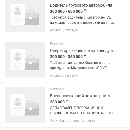
Водитель грузового автомобиля
300 000 - 600 000 ₸
Требуется водитель с Категорией СЕ,
на международные перевозки на тягач
марки DAF Евро-6 2019 г.в. с
Алматы, сегодня
полуприцепом тент Кроне 105 кубов,
зарплата 300.000 тенге и 10 % от
чистого фрахта, в месяц...
Реклама
Оператор call-центра на аренду авто
200 000 - 360 000 ₸
Требуется менеджер Колл-центра на
аренду авто Мы таксопарк «DRIVE
TAXI». Наш собственный парк
Алматы, сегодня
автомобилей постоянно расширяется,
и сейчас мы ищем активного,
уверенного в себе и общительного...
Реклама
Военнослужащий по контракту
280 000 ₸
ДЕПАРТАМЕНТ ПОГРАНИЧНОЙ
СЛУЖБЫ КОМИТЕТА НАЦИОНАЛЬНОЙ
БЕЗОПАСНОСТИ РЕСПУБЛИКИ
Усть-Каменогорск, сегодня
КАЗАХСТАН ПО ВОСТОЧНО-
КАЗАХСТАНСКОЙ ОБЛАСТИ