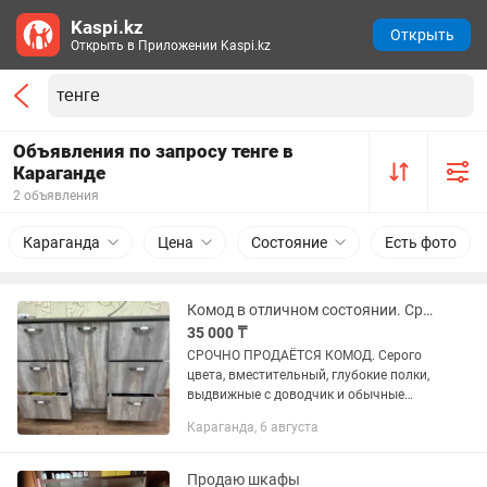
Kaspi.kz
Открыть
Открыть в Приложении Kaspi.kz
Объявления по запросу тенге в
Караганде
2 объявления
Караганда
Цена
Состояние
Есть фото
Комод в отличном состоянии. Срочно
35 000 ₸
СРОЧНО ПРОДАЁТСЯ КОМОД. Серого
цвета, вместительный, глубокие полки,
выдвижные с доводчик и обычные
полки. Подойдет в любую комнату .
Караганда, 6 августа
Состояние отличное. Цена 50 000
тенге. Окончательно за 35 000...
Продаю шкафы