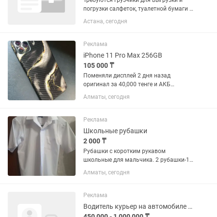
Требуются грузчики для выгрузки и
погрузки салфеток, туалетной бумаги и
прочих товаров. Заработная плата 330
Астана, сегодня
000 тенге. График работы: 6/1. Обед
бесплатный 5/2. Адрес: ул Ж.
Досмухамедулы, 38/1А....
Реклама
iPhone 11 Pro Max 256GB
105 000 ₸
Поменяли дисплей 2 дня назад
оригинал за 40,000 тенге и АКБ
усиленный Бренда JSID отличное
Алматы, сегодня
качество 100% состояние Сверху
дисплея защитное стекло стоит Face ID
True Tone все работает Версия iOS 18...
Реклама
Школьные рубашки
2 000 ₸
Рубашки с коротким рукавом
школьные для мальчика. 2 рубашки-13
лет, 2 рубашки -14 лет. Почти новые. 2
Алматы, сегодня
000 тенге за рубашку
Реклама
Водитель курьер на автомобиле компании
450 000 - 1 000 000 ₸