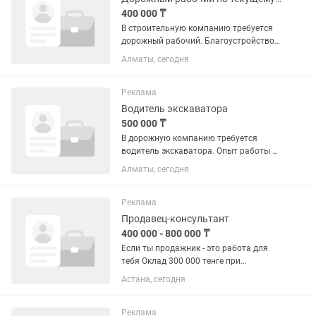
400 000 ₸
В строительную компанию требуется
дорожный рабочий. Благоустройство
дорог, ремонт, укладка асфальта
Алматы, сегодня
покрытия, земляные работы. График
работы 6/1 выходной. Полный
рабочий день. Заработная плата...
Реклама
Водитель экскаватора
500 000 ₸
В дорожную компанию требуется
водитель экскаватора. Опыт работы не
менее 1 года. С разрешением на
Алматы, сегодня
управление спец.техники. График
работы 6/1 выходной. Занятость-
полный рабочий день. Заработная...
Реклама
Продавец-консультант
400 000 - 800 000 ₸
Если ты продажник - это работа для
тебя Оклад 300 000 тенге при
выполнении плана продаж +5% от
Астана, сегодня
продаж Ищем сильных продавцов -
которые хотят зарабатывать Сильным
продавцам готовы платить 1 млн в...
Реклама