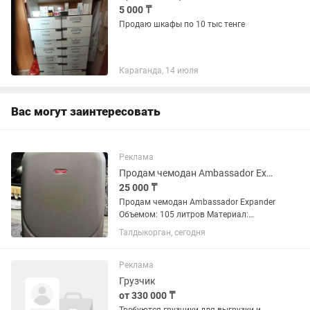
5 000 ₸
Продаю шкафы по 10 тыс тенге
Караганда, 14 июля
Вас могут заинтересовать
Реклама
Продам чемодан Ambassador Expander
25 000 ₸
Продам чемодан Ambassador Expander
Объемом: 105 литров Материал:
прочный поликарбонат +ABS-пластик
Талдыкорган, сегодня
Цвет: серый Вместительный чемодан,
идеально подойдет для путешествий и
длительных поездок....
Реклама
Грузчик
от 330 000 ₸