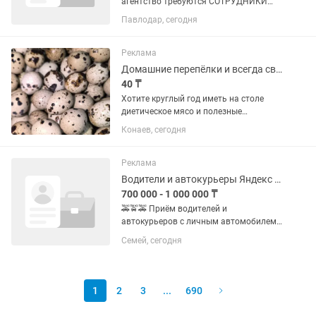
агентство требуются СОТРУДНИКИ
ГРУППЫ БЫСТРО РЕАГИРОВАНИЯ
Павлодар, сегодня
Основные требования хорошая
физическая подготовка, способность
быстро принимать решения и
Реклама
действовать в...
Домашние перепёлки и всегда свежие яйца!
40 ₸
Хотите круглый год иметь на столе
диетическое мясо и полезные
фермерские яйца? Предлагаем
Конаев, сегодня
здоровых перепёлок домашнего
разведения и свежую продукцию:
Перепелиные яйца (пищевые): Всегда
Реклама
свежие,...
Водители и автокурьеры Яндекс Такси с личным авто, стартуйте с 0% комиссии!
700 000 - 1 000 000 ₸
🚕🚖🚕 Приём водителей и
автокурьеров с личным автомобилем
в Яндекс Такси с официальным
Семей, сегодня
оформлением в статусе самозанятого.
✅️ Таксопарк KAZPARK является
официальным партнёром самого
крупного...
1
2
3
...
690