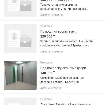
Требуются автокурьеры на
автомобиле компании (без опыта
работы) Компания Magnum e-
Алматы, сегодня
commerce Kazakhstan приглашает
курьеров. График: 2/2 Время работы: с
07:00 до 00:00 Зарплата
Реклама
выплачивается 3 раза...
Помощник воспитателя
220 000 ₸
Звонить и писать на номер . На Каспий
сообщение не отвечаю! Требуются
помощница воспитатель в старшую
Алматы, сегодня
группу, трудоустройства официально.
Должна быть активная, чистоплотная
и добросовестная. ЗП на...
Реклама
Под покраску скрытые двери
130 000 ₸
Самый большой выбор скрытых
дверей в Астане. • Более 600
выполненных заказов. • В наличии
Астана, сегодня
двери высотой 2000мм, 2200мм,
2300мм и 2400 мм. • Изготовление
дверей высотой до 3000 мм под заказ
Реклама
за 10...
Дорожный рабочий по текущему ремонту дорог