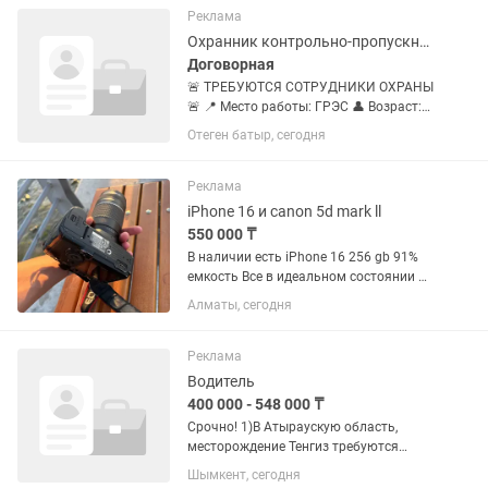
ОСУЩЕСТВЛЯЕТ НАБОР
Реклама
ВОЕННОСЛУЖАЩИХ ПО КОНТРАКТУ:
Охранник контрольно-пропускного пункта
ВЫСОКАЯ ЗАРАБОТНАЯ ПЛАТА ОТ...
Договорная
🚨 ТРЕБУЮТСЯ СОТРУДНИКИ ОХРАНЫ
🚨 📍 Место работы: ГРЭС 👤 Возраст:
от 18 до 55 лет 💰 Оплата: 13 000 тенге
Отеген батыр, сегодня
за смену ✅ Ответственность ✅
Внимательность ✅
Дисциплинированность Опыт работы в
Реклама
сфере...
iPhone 16 и canon 5d mark ll
550 000 ₸
В наличии есть iPhone 16 256 gb 91%
емкость Все в идеальном состоянии И
canon 5d mark 2 Объектив 75-300 мм
Алматы, сегодня
Свет Штатив 2 батарейки Сумка Весь
набор фотографа или видеографа
Цена : 550 тыч тенге на...
Реклама
Водитель
400 000 - 548 000 ₸
Срочно! 1)В Атыраускую область,
месторождение Тенгиз требуются
водители микроавтобуса категории
Шымкент, сегодня
ВСД или ВСД1 Вахта 28/28. Зарплата