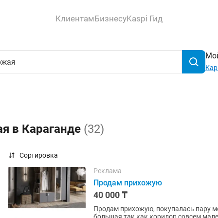
Клиентам
Бизнесу
Kaspi Гид
Мой
Кар
ая в Караганде
(32)
Сортировка
Реклама
Продам прихожую
40 000 ₸
Продам прихожую, покупалась пару ме
большая так как коридор совсем мале