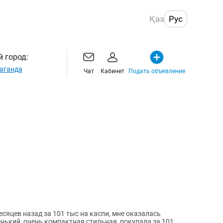
Қаз
Рус
 город:
аганда
Чат
Кабинет
Подать объявление
сяцев назад за 101 тыс на каспи, мне оказалась
нький, очень компактная стильная, покупала за 101