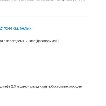
х219х44 см, белый
Б/у Состояние отличное, продаю в связи с переездом Пишите (договоримся)
шкафа 2.3 м, двери раздвижные.Состояние хорошее