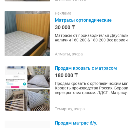
Реклама
Матрасы ортопедические
30 000 ₸
Матрасы от производителья Двуспальный от 30000тг Односпальные 25000тг Полуторки В
наличии 160-200 & 180-200 Все варианты от эконома до люкса Доставка по городу и
пригороду
Алматы, вчера
Продам кровать с матрасом
180 000 ₸
Продам кровать с ортопедическим мат
Кровать производства Россия, Борови
перекрыто матрасом. ЛДСП. Матрасу..
Темиртау, вчера
Продам матрас б/у.