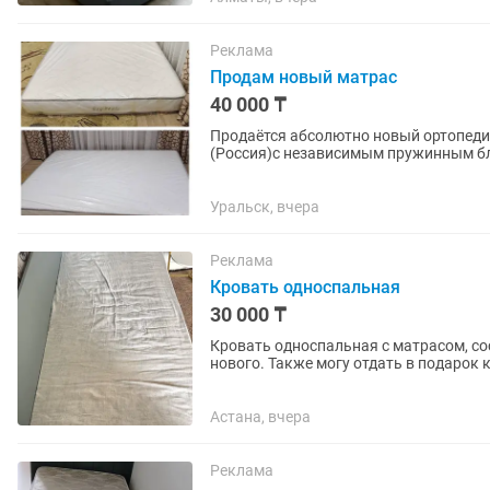
Реклама
Продам новый матрас
40 000 ₸
Продаётся абсолютно новый ортопеди
(Россия)с независимым пружинным блоком. Размер 160х
плёнке, ни разу не использовался —...
Уральск, вчера
Реклама
Кровать односпальная
30 000 ₸
Кровать односпальная с матрасом, со
нового. Также могу отдать в подарок 
Астана, вчера
Реклама