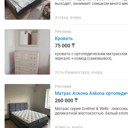
выходит, занимает слишком много места. Комп
IKEA, ИКЕА, кровать IKEA,...
Астана, вчера
Реклама
Кровать
75 000 ₸
кровать с ортопедическим матрассом (
зеркало + комод (самовывоз),
Усть-Каменогорск, вчера
Реклама
Матрас Аскона Askona ортопеди
260 000 ₸
Матрас серия Grether & Wells - люксо
деликатной жестокостью. Белый хлоп
Упругий латекс обеспечивает...
Алматы, вчера