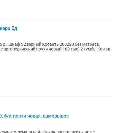
нера 5д
5 д . Шкаф 5 дверный Кровать 200220 без матраса,
ас ортопедический почти новый-100 тыс) 2 тумбы Комод
, б/у, почти новая, самовывоз
комнату, думали найдём как расположить, но не