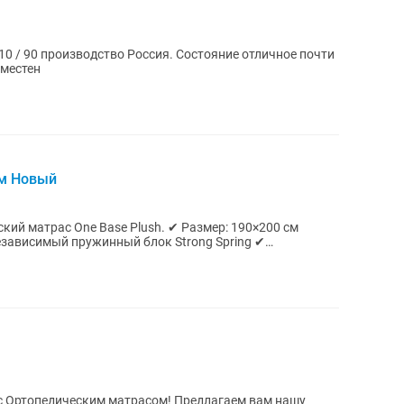
0 / 90 производство Россия. Состояние отличное почти
уместен
см Новый
ne Base Plush. ✔ Размер: 190×200 см
езависимый пружинный блок Strong Spring ✔
...
еским матрасом! Предлагаем вам нашу