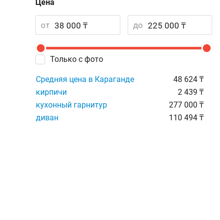
Цена
от
до
Только с фото
Средняя цена в Караганде
48 624 ₸
кирпичи
2 439 ₸
кухонный гарнитур
277 000 ₸
диван
110 494 ₸