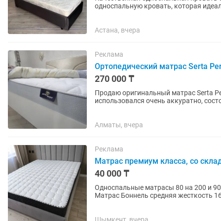
односпальную кровать, которая идеально впиш
•Длина: 200 см •Ширина: 90...
Астана, вчера
Реклама
Ортопедический матрас Serta Per
270 000 ₸
Продаю оригинальный матрас Serta Perf
Алматы, вчера
Реклама
Матрас премиум класса, со скла
40 000 ₸
Односпальные матрасы 80 на 200 и 90 на 200 от 25000 Неста
Матрас Боннель средняя жесткость 160 на 200 - 42000 180 на 200 - 44000 Ппу матрасы (без
пружин) средняя...
Шымкент, вчера