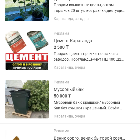
Продам комнатные цветы, оптом
,горшков 20 штук, все разные,цветущих
много, звоните о цене договоримся
Караганда, сегодня
Реклама
Цемент Караганда
2 500 ₸
Продаю цемент прямые поставки с
заводов. Портландцемент ПЦ 400 Д20
и ПЦ 500 Д0 в бумажных мешках по 50
Караганда, вчера
кг, а так же в наличии Бигбэг по 1
тонне. Сульфатостойкий, 450, 500
Марок . Адрес Саранское...
Реклама
Мусорный бак
50 000 ₸
Мусорный бак с крышкой/ мусорный
бак без крышки / крашенный. Объём
0,75 м3 по ГОСТу. Оптом и в розницу.
Караганда, вчера
Доставка в течение дня. Металл
толщина 2мм- стенки и дно Толщина
крышки: 0,7 мм оцинков.,...
Реклама
Веник сорго, веник бытовой хозяйственный, метла, метла сорго.