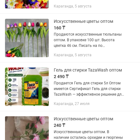
нет, только самовывоз.
Караганда, 5 августа
Искусственные цветы оптом
160 ₸
Продаются искусственные тюльпаны
оптом. В упаковке 100 шт. Высота
цветка 46 см. Писать на по
интересующим вопросам. Самовывоз.
Караганда, 5 августа
Гель для стирки TazaWash оптом
2 490 ₸
Продается Гель для стирки 5л Оптом
имеется Сертификат Гель для стирки
TazaWash — эффективное решение для
глубокого очищения и свежести ваших
Караганда, 27 июля
тканей. Объём 5 литров позволяет
проводить до 150...
Искусственные цветы оптом
240 ₸
Искусственные цветы оптом. В
наличии остались орхидеи и георгины