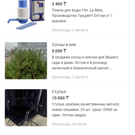
2 400 ₸
Помпа для воды 19л. La Bella.
Производство Турция!!! Оптом от 1
коробки
Караганда, 2 августа
Сосны и ели
5 000 ₸
В продаже сосны и елочки для Вашего
сада и дома. Оптом и в розницу,
наличный и безналичный расчет.
Доставка. Услуги высадки и
Караганда, 2 августа
благоустройства под ключ.
Обращайтесь по телефону watts
Стулья
15 000 ₸
Стулья, крепкие, качественные, металл,
новая обшивка. 25 шт. Цена 15000 за
один. Оптом скидка.
Караганда, 30 июля