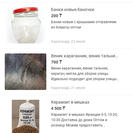
Банки новые баночки
200 ₸
Банки новые с крышками отправляем
из Алматы оптом
Караганда, 23 июля
Веник караганник, веник тальник, карагач, метла для уборки улицы
700 ₸
Веник караганник, веник тальник,
карагач, метла для уборки улицы.
Идеально подходит для уборки улицы,
в частный дом, на производство.
Караганда, 21 июля
Плотная вязка, широкая рабочая
часть. Внимание!! Товар...
Керамзит в мешках
4 500 ₸
Керамзит в мешках Фракции 0-5, 10-20,
10-30 Доставка до дома Оптом и
розницу Можем предоставить
документы работаем с юрлицами и