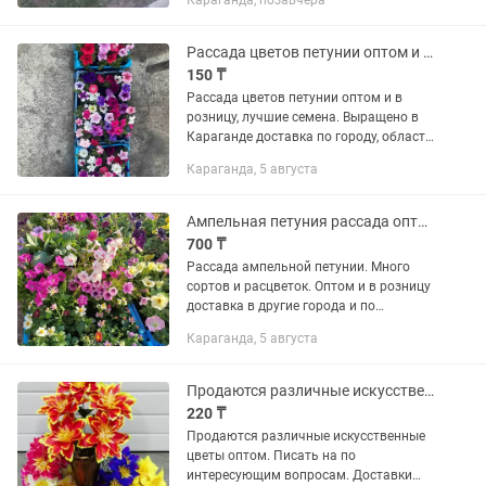
Караганда, позавчера
Рассада цветов петунии оптом и в розницу.
150 ₸
Рассада цветов петунии оптом и в
розницу, лучшие семена. Выращено в
Караганде доставка по городу, области
и по всему Казахстану. Опт от 1000 шт.
Караганда, 5 августа
Писать на .
Ампельная петуния рассада оптом и в розницу
700 ₸
Рассада ампельной петунии. Много
сортов и расцветок. Оптом и в розницу
доставка в другие города и по
городу.Инстаграм:
Караганда, 5 августа
Продаются различные искусственные цветы оптом.
220 ₸
Продаются различные искусственные
цветы оптом. Писать на по
интересующим вопросам. Доставки