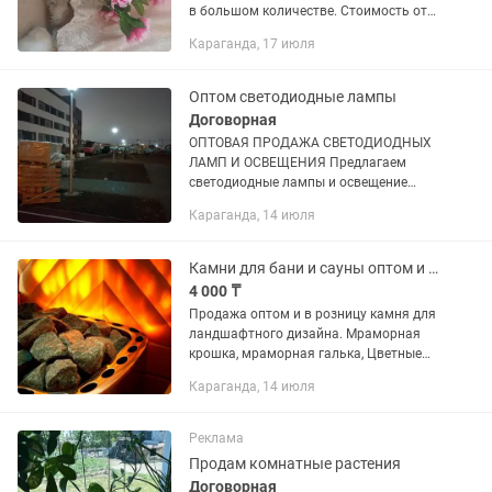
в большом количестве. Стоимость от
240 тг за ветку (5 цветков)
Караганда, 17 июля
Оптом светодиодные лампы
Договорная
ОПТОВАЯ ПРОДАЖА СВЕТОДИОДНЫХ
ЛАМП И ОСВЕЩЕНИЯ Предлагаем
светодиодные лампы и освещение
оптом для ТОО, школ, предприятий,
Караганда, 14 июля
ЖКХ, улиц и больниц. ✔️Гарантия 2,3,5
лет зависит от ламп ✔️
Долговечность...
Камни для бани и сауны оптом и в розницу
4 000 ₸
Продажа оптом и в розницу камня для
ландшафтного дизайна. Мраморная
крошка, мраморная галька, Цветные
камни, Морская галька, речная галька,
Караганда, 14 июля
горные камни, мульча (кора сосны,
кора лиственницы),...
Реклама
Продам комнатные растения
Договорная