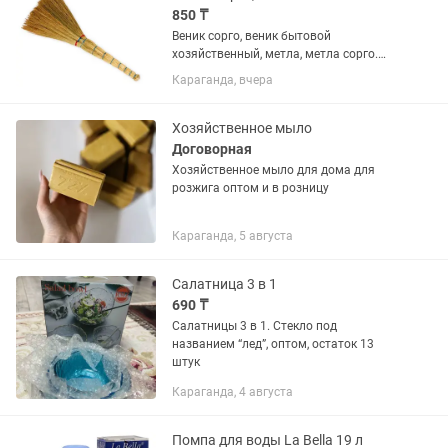
850 ₸
Веник сорго, веник бытовой
хозяйственный, метла, метла сорго.
Только оптом. Минимальная партия 50
Караганда, вчера
штук. Партиями менее чем 50 штук не
отпускаем. Веник сорго (3-х лучевой).
Ширина рабочей части:27 см....
Хозяйственное мыло
Договорная
Хозяйственное мыло для дома для
розжига оптом и в розницу
Караганда, 5 августа
Салатница 3 в 1
690 ₸
Салатницы 3 в 1. Стекло под
названием “лед”, оптом, остаток 13
штук
Караганда, 4 августа
Помпа для воды La Bella 19 л