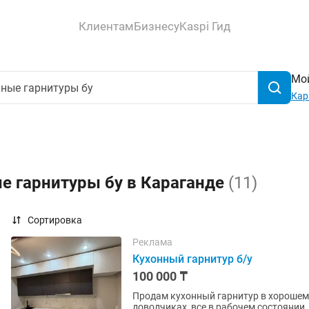
Клиентам
Бизнесу
Kaspi Гид
Мой
Кар
е гарнитуры бу в Караганде
(11)
Сортировка
Реклама
Кухонный гарнитур б/у
100 000 ₸
Продам кухонный гарнитур в хорошем
доводчиках, все в рабочем состоянии. Раковин