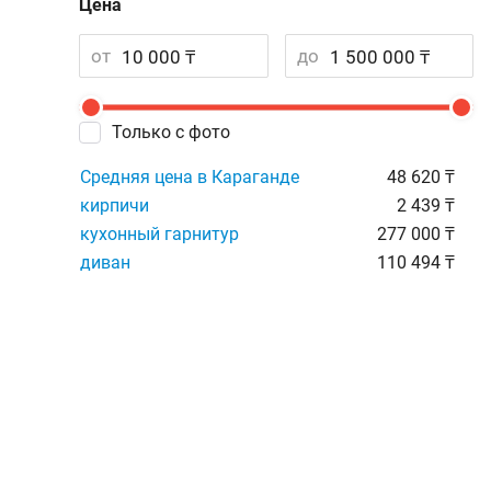
Цена
от
до
Только с фото
Средняя цена в Караганде
48 620 ₸
кирпичи
2 439 ₸
кухонный гарнитур
277 000 ₸
диван
110 494 ₸