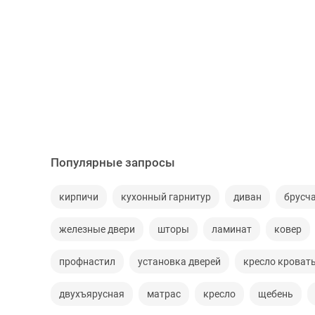
Популярные запросы
кирпичи
кухонный гарнитур
диван
брусч
железные двери
шторы
ламинат
ковер
профнастил
установка дверей
кресло кроват
двухъярусная
матрас
кресло
щебень