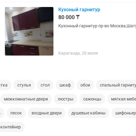
Кухоный гарнитур
80 000 ₸
Кухонный гарнитур пр-во Москва,Шат
Караганда, 28 июля
атка
стулья
стол
шкаф
обои
спальный гарнит
межкомнатные двери
люстры
саженцы
мягкая меб
ь
песок
входные двери
душевые кабины
шифонье
контейнер