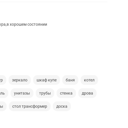
ура,в хорошем состоянии
ур
зеркало
шкаф купе
баня
котел
ель
унитазы
трубы
стенка
дрова
ры
стол трансформер
доска