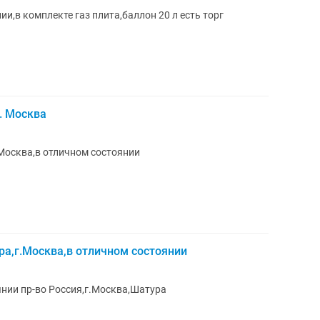
и,в комплекте газ плита,баллон 20 л есть торг
. Москва
Москва,в отличном состоянии
а,г.Москва,в отличном состоянии
янии пр-во Россия,г.Москва,Шатура