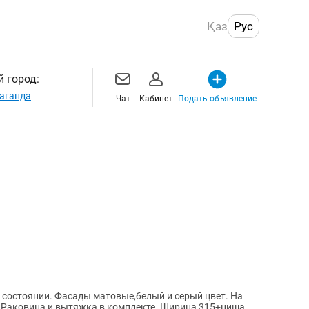
Қаз
Рус
 город:
аганда
Чат
Кабинет
Подать объявление
 состоянии. Фасады матовые,белый и серый цвет. На
а и вытяжка в комплекте. Ширина 315+ниша