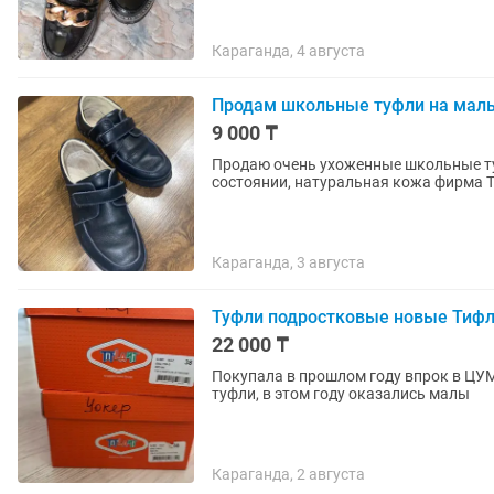
Караганда, 4 августа
Продам школьные туфли на мал
9 000 ₸
Продаю очень ухоженные школьные ту
состоянии, натуральная кожа фирма Ti
Караганда, 3 августа
Туфли подростковые новые Тиф
22 000 ₸
Покупала в прошлом году впрок в ЦУМ
туфли, в этом году оказались малы
Караганда, 2 августа