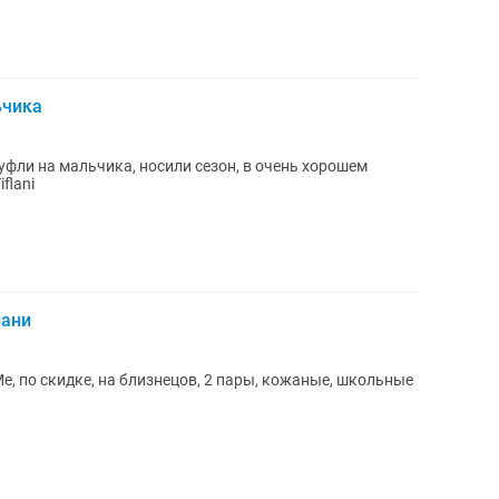
ьчика
фли на мальчика, носили сезон, в очень хорошем
flani
лани
е, по скидке, на близнецов, 2 пары, кожаные, школьные