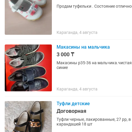
Продам туфельки . Состояние отлично
Караганда, 4 августа
Макасины на мальчика
3 000 ₸
Макасины р35-36 на мальчика.чистая
синие
Караганда, 4 августа
Туфли детские
Договорная
Туфли черные, лакированные, 27 рр, 
карандашей 18 шт