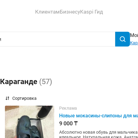
Клиентам
Бизнесу
Kaspi Гид
Мой
Кар
 Караганде
(57)
Сортировка
Реклама
Новые мокасины-слипоны для м
9 000 ₸
Абсолютно новая обувь для мальчика. 
идеальное. Натуральная кожа. Анато