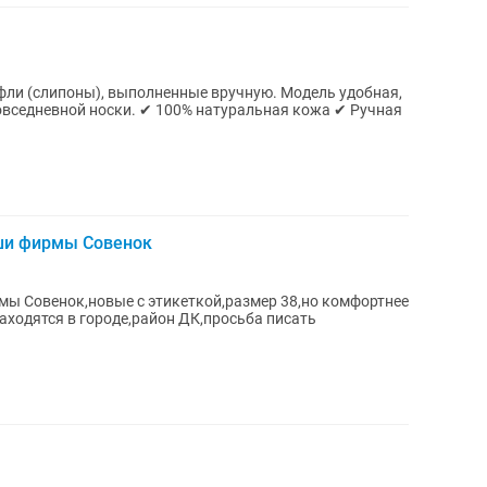
ли (слипоны), выполненные вручную. Модель удобная,
овседневной носки. ✔ 100% натуральная кожа ✔ Ручная
ши фирмы Совенок
ы Совенок,новые с этикеткой,размер 38,но комфортнее
 находятся в городе,район ДК,просьба писать