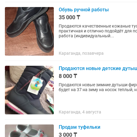
Обувь ручной работы
35 000 ₸
Продаются качественные кожаные туф
практичная и отлично подойдёт для п
работа (индивидуальный...
Караганда, позавчера
Продаются новые детские дуты
8 000 ₸
Продаются новые зимние дутыши фирм
будет на 37 на зиму на носок теплый,
Караганда, 4 августа
Продам туфельки
3 000 ₸