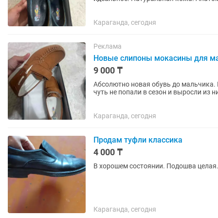
Караганда, сегодня
Реклама
Новые слипоны мокасины для м
9 000 ₸
Абсолютно новая обувь до мальчика. 
чуть не попали в сезон и выросли из н
Караганда, сегодня
Продам туфли классика
4 000 ₸
В хорошем состоянии. Подошва целая
Караганда, сегодня