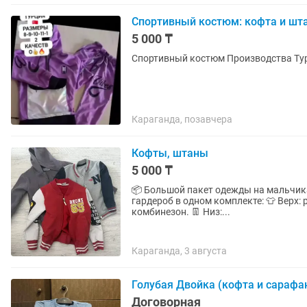
Спортивный костюм: кофта и шт
5 000 ₸
Спортивный костюм Производства Тур
Караганда, позавчера
Кофты, штаны
5 000 ₸
📦 Большой пакет одежды на мальчика 
гардероб в одном комплекте: 👕 Верх: рубашки, кофточки, свитера, кофты на молнии, флисовый
комбинезон. 👖 Низ:...
Караганда, 3 августа
Голубая Двойка (кофта и сарафа
Договорная