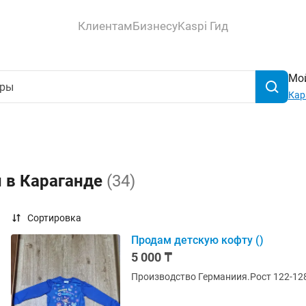
Клиентам
Бизнесу
Kaspi Гид
Мой
Кар
ы в Караганде
(34)
Сортировка
Продам детскую кофту ()
5 000 ₸
Производство Германиия.Рост 122-128