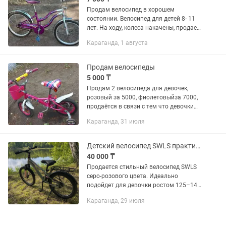
Продам велосипед в хорошем
состоянии. Велосипед для детей 8- 11
лет. На ходу, колеса накачены, продает,
т.к дети выросли.
Караганда, 1 августа
Продам велосипеды
5 000 ₸
Продам 2 велосипеда для девочек,
розовый за 5000, фиолетовыйза 7000,
продаётся в связи с тем что девочки
выросли. Колеса накачены, готовы для
Караганда, 31 июля
езды.
Детский велосипед SWLS практически новый!
40 000 ₸
Продается стильный велосипед SWLS
серо-розового цвета. Идеально
подойдет для девочки ростом 125–140
см. ✅ Практически новый — катались
Караганда, 29 июля
всего несколько раз. ✅ Отличное
техническое и внешнее...