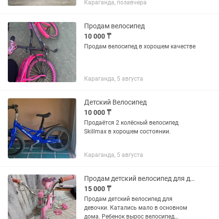
Караганда, позавчера
скоростей, преимущество СКЛАДНОЙ
ВЕЛОСИПЕД! Диамерт колес...
Продам велосипед
10 000 ₸
Продам велосипед в хорошем качестве
Караганда, 5 августа
Детский Велосипед
10 000 ₸
Продаётся 2 колёсный велосипед
Skillmax в хорошем состоянии.
Караганда, 5 августа
Продам детский велосипед для девочки. Толком не катались в основном дома.
15 000 ₸
Продам детский велосипед для
девочки. Катались мало в основном
дома. Ребенок вырос велосипед