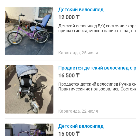
Детский велосипед
12 000 ₸
Детский велосипед Б/У, состояние хо
пришахтинска, можно написать на , на
Караганда, 25 июля
Продается детский велосипед с 
16 500 ₸
Продается детский велосипед Ручка снимается и можно класть в багажник Козырек от солнца
Практически не пользовались Состоя
Караганда, 22 июля
Детский велосипед
15 000 ₸