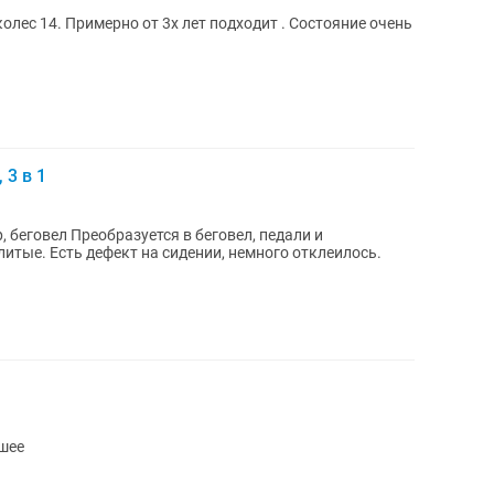
олес 14. Примерно от 3х лет подходит . Состояние очень
 3 в 1
еговел, педали и
итые. Есть дефект на сидении, немного отклеилось.
ошее