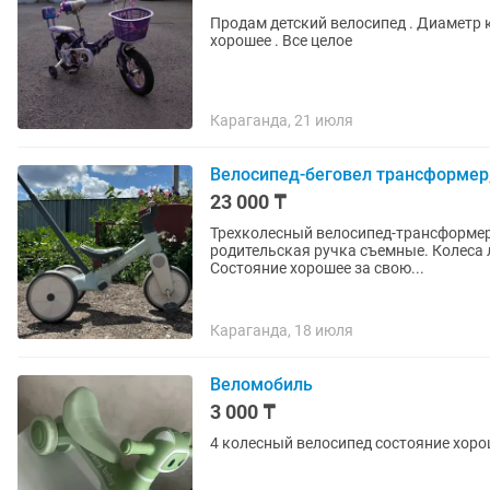
Продам детский велосипед . Диаметр к
хорошее . Все целое
Караганда, 21 июля
Велосипед-беговел трансформер,
23 000 ₸
Трехколесный велосипед-трансформер, беговел Преобразуется в б
родительская ручка съемные. Колеса л
Состояние хорошее за свою...
Караганда, 18 июля
Веломобиль
3 000 ₸
4 колесный велосипед состояние хор