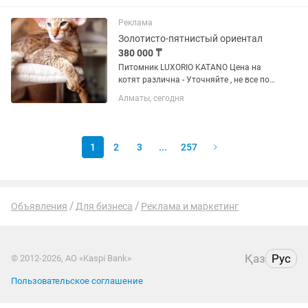
— этo любовь навceгда -
ГИПЕРКОНТАКТНЫЕ : Этo не
Реклама
питoмцы-...
Золотисто-пятнистый ориентал
380 000 ₸
Питомник LUXORIO KATANO Цена на
котят различна - Уточняйте , не все по
380 тыс, есть дороже по цене . Оцените
Алматы, сегодня
свой бюджет на приобретение
питомца. Стоимость зависит от
породных данных и окраса...
1
2
3
...
257
Объявления
Для бизнеса
Реклама и маркетинг
Қаз
Рус
© 2012-2026, АО «Kaspi Bank»
Пользовательское соглашение