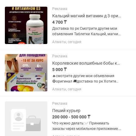
Реклама
Кальций магний витамин д 3 оригинал комплекс витаминов
4 700 ₸
Доставка по рк Смотрите другие мои
объявления Таблетки Кальций, магний
и Витамин D3 Показания к
Алматы, сегодня
применению: При остеопорозе, болях в
костях, спазмах голеней, бессоннице,
эмоциональном стрессе,...
Реклама
Королевские волшебные бобы капсулы для похудения оригинал
5 000 ₸
🔥смотрите другие мои объявления
🔴оригинал 🚚доставка по рк Хотите
похудеть без строгих диет и тяжелых
Алматы, сегодня
тренировок? Королевские Волшебные
бобы для похудения - ваш идеальный
выбор! Эффективность этого...
Реклама
Пеший курьер
200 000 - 500 000 ₸
Что нужно делать: ✅ Принимать
заказы через мобильное приложение.
✅ Забирать готовую еду из ресторанов