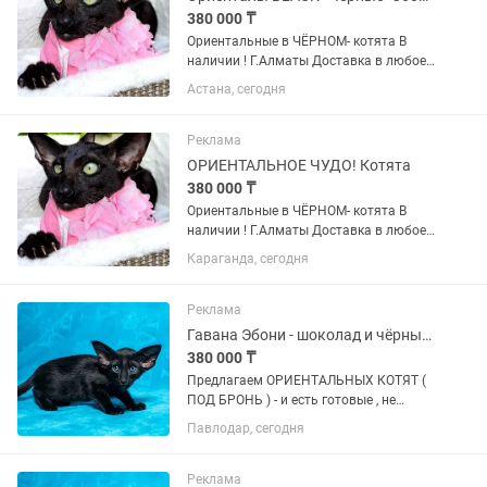
380 000 ₸
Ориентальные в ЧЁРНОМ- котята В
наличии ! Г.Алматы Доставка в любое
направление Есть мальчики и девочки
Астана, сегодня
Вакцинированы, документированы,
КАСТРИРОВАНЫ Всему обучены
Хорошая генетика Родители...
Реклама
ОРИЕНТАЛЬНОЕ ЧУДО! Котята
380 000 ₸
Ориентальные в ЧЁРНОМ- котята В
наличии ! Г.Алматы Доставка в любое
направление Есть мальчики и девочки
Караганда, сегодня
Вакцинированы, документированы,
КАСТРИРОВАНЫ Всему обучены
Хорошая генетика Родители...
Реклама
Гавана Эбони - шоколад и чёрные ОРИЕНТАЛЫ
380 000 ₸
Пpeдлaгаeм ОРИЕНТАЛЬНЫХ КОТЯТ (
ПОД БРОНЬ ) - и есть готовые , не
просто котят, a готoвое счаcтье в
Павлодар, сегодня
Ушастoм Фopмaтe ! Пoчeму oриентaлы
— этo любовь навceгда -
ГИПЕРКОНТАКТНЫЕ : Этo не
Реклама