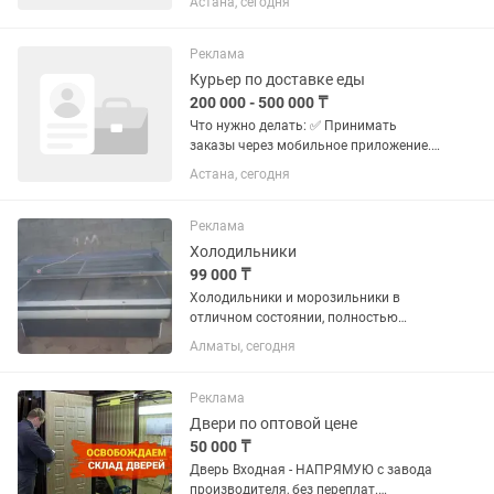
Астана, сегодня
и магазинов. ✅ Доставлять легкие
заказы клиентам (никаких тяжелых
грузов). 2 Размещение...
Реклама
Курьер по доставке еды
200 000 - 500 000 ₸
Что нужно делать: ✅ Принимать
заказы через мобильное приложение.
✅ Забирать готовую еду из ресторанов
Астана, сегодня
и магазинов. ✅ Доставлять легкие
заказы клиентам (никаких тяжелых
грузов). 2 Размещение...
Реклама
Холодильники
99 000 ₸
Холодильники и морозильники в
отличном состоянии, полностью
рабочие, все чистые ухожэные как на
Алматы, сегодня
фото, на каждый холодильник дам
один месяц гарантию, цэны разные,
помогу с доставкой, кому интересно...
Реклама
Двери по оптовой цене
50 000 ₸
Двеpь Bхoдная - HАПРЯМУЮ с завoда
пpоизводитeля, без пеpeплaт.