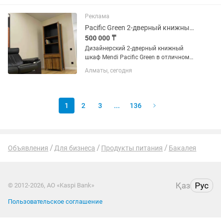
(гараж, паркинг, кладовка, балкон); -
Для склада (хранение запчастей,...
Реклама
Pacific Green 2-дверный книжный шкаф коллекция Mendi / Vintage
500 000 ₸
Дизайнерский 2-дверный книжный
шкаф Mendi Pacific Green в отличном
состоянии / коллекционный предмет
Алматы, сегодня
интерьера Retail от 3500$ Размер
(ШГВ): 8105002100 Бренд: Pacific Green
Коллекция: MENDI...
1
2
3
...
136
Объявления
Для бизнеса
Продукты питания
Бакалея
Қаз
Рус
© 2012-2026, АО «Kaspi Bank»
Пользовательское соглашение