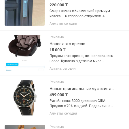
220 000 ₸
Смарт-замок с биометрией премиум-
класса — 6 способов открытия! 🔸
Отпечаток пальца — быстро и точно 🔸
Алматы, сегодня
Face ID — мгновенное распознавание
🔸 Сканер вен ладони — банковский
уровень безопасности 🔸 Карта...
Реклама
Новое авто кресло
15 000 ₸
Продам авто кресло, не пользовались
новое. Куплено в детском мире.
Данная цена в маг сейчас 24 тыс. На
Астана, сегодня
каспи 37000
Реклама
Новые оригинальные мужские автоматические швейцарские часы Armand Nicolet.
499 000 ₸
Ритейл цена: 3000 долларов США.
Продаю с 70% скидкой. Подарили на
юбилей, к сожалению не мой стиль.
Алматы, сегодня
Пол: Мужские Страна: Швейцария
Диаметр: 41 мм Стекло: Сапфировое с
антибликовой...
Реклама