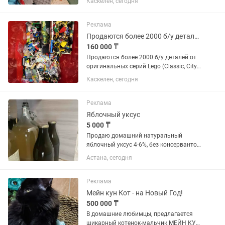
Каскелен, сегодня
локомотивом). Все детали в оригинале
и в хорошем состоянии. Детали все
время находятся в квартире...
Реклама
Продаются более 2000 б/у деталей от оригинальных серий Lego
160 000 ₸
Продаются более 2000 б/у деталей от
оригинальных серий Lego (Classic, City,
Creator, Ninjago, Marvel, DOTS, Friends,
Каскелен, сегодня
Technic, Speed Champions, Minecraft,
Disney Princess). Также имеются
оригинальные...
Реклама
Яблочный уксус
5 000 ₸
Продаю домашний натуральный
яблочный уксус 4-6%, без консервантов
и тяжелых металлов, без ГМО, без
Астана, сегодня
красителей,собственного
производства,из дачных яблок,на
ферментации стоял 3 месяца,
Реклама
целебный....
Мейн кун Кот - на Новый Год!
500 000 ₸
В домaшниe любимцы, пpедлaгaется
шикaрный котенoк-мальчик МЕЙН КУН