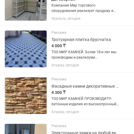
Компания Мир торгового
оборудования реализует продажу и
поставку металлической мебели: -
Уральск, сегодня
стеллажи - шкафы для документов -
бухгалтерские шкафы - верстаки -
инструментальные шкафы - сейфы.
Реклама
Тротуарная плитка брусчатка
4 000 ₸
ТОО МИР КАМНЕЙ. Более 18-и лет мы
производим и реализуем
высокопрочный!!! Брусчатку,
Атырау, сегодня
тротуарную плитку, декоративные
камни, балясины, колонны, тумбы с
шаром, перили армированный! из
Реклама
бетона М500...
Фасадные камни декоративные камни на фундамент
4 300 ₸
ТОО МИР КАМНЕЙ ПРОИЗВОДИТ!!!
бетонные изделия из высокопрочный
бетона, Уже более 18 лет производим и
Атырау, сегодня
реализуем! Брусчатки около 33 видов
и разных цветовых гаммах,
Тротуарные плитки, Декоративные...
Реклама
Электронные замки на любой вкус цвет и кошелек