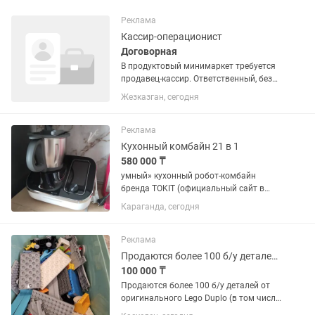
Реклама
Кассир-операционист
Договорная
В продуктовый минимаркет требуется
продавец-кассир. Ответственный, без
вредных привычек. Со знанием
Жезказган, сегодня
программы UMAG. Приемка товара,
обслуживание клиентов. Возраст: с 21
График: 2/2 Режим. 09.00-21.00...
Реклама
Кухонный комбайн 21 в 1
580 000 ₸
умный» кухонный робот-комбайн
бренда TOKIT (официальный сайт в
Казахстане — ).Это премиальный
Караганда, сегодня
многофункциональный кухонный
процессор, выполняющий функции
десятков приборов.Основные
Реклама
особенности...
Продаются более 100 б/у деталей от оригинального Lego Duplo
100 000 ₸
Продаются более 100 б/у деталей от
оригинального Lego Duplo (в том числе
железная дорога с работающим