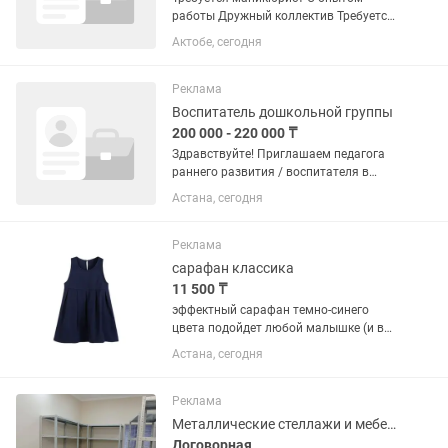
работы Дружный коллектив Требуется
аккуратность .тактичность Район
Актобе, сегодня
сазда сзади БЦ Мир
Реклама
Воспитатель дошкольной группы
200 000 - 220 000 ₸
Здравствуйте! Приглашаем педагога
раннего развития / воспитателя в
детский центр «Оранжевый мир».
Астана, сегодня
РАБОТА НА ПОЛДНЯ. Группа детей 2,5-
3 года. Наш центр стабильно работает
17 лет. Мы помогаем детям...
Реклама
сарафан классика
11 500 ₸
эффектный сарафан темно-синего
цвета подойдет любой малышке (и в
пир , и в мир одеть можно), рост на 120
Астана, сегодня
см и на 130 см, 70% хлопка и 30
полиэстера, 11 500 тенге.
Реклама
Металлические стеллажи и мебель
Договорная