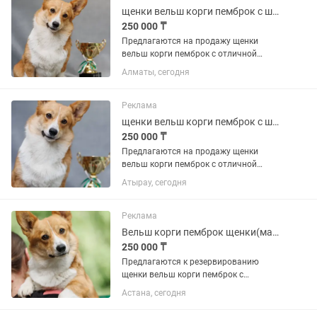
щенки вельш корги пемброк с шикарной родословной
250 000 ₸
Предлагаются на продажу щенки
вельш корги пемброк с отличной
родословной. Окрасы триколор и
Алматы, сегодня
рыжий с белым. Родители щенков
неоднократные победители и привезу
выставок, имеют титулы. Щенки с
Реклама
отличным...
щенки вельш корги пемброк с шикарной родословной
250 000 ₸
Предлагаются на продажу щенки
вельш корги пемброк с отличной
родословной. Окрасы триколор и
Атырау, сегодня
рыжий с белым. Родители щенков
неоднократные победители и привезу
выставок, имеют титулы. Щенки с
Реклама
отличным...
Вельш корги пемброк щенки(мальчики) с родословной
250 000 ₸
Предлагаются к резервированию
щенки вельш корги пемброк с
отличной родословной. Окрасы
Астана, сегодня
триколор и рыжий с белым. Родители
щенков неоднократные победители и