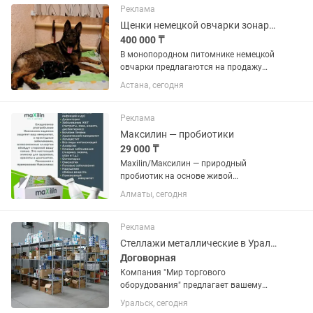
привезы выставок, имеют титулы.
Реклама
Щенки с...
Щенки немецкой овчарки зонарного окраса(ГДР)
400 000 ₸
В монопородном питомнике немецкой
овчарки предлагаются на продажу
элитные щенки зонарного окраса и
Астана, сегодня
зачерненного зонарного(супер грау)
окраса от привозных титулованных
производителей. Щенки несут в...
Реклама
Максилин — пробиотики
29 000 ₸
Maxilin/Максилин — природный
пробиотик на основе живой
ацидофильной лактобактерии (штамм
Алматы, сегодня
No 2585). Бактерия полностью
восстанавливает микрофлору
кишечника, при которой погибают
Реклама
гнилостные, патогенные...
Стеллажи металлические в Уральске
Договорная
Компания "Мир торгового
оборудования" предлагает вашему
вниманию металлические стеллажи
Уральск, сегодня
заводского производства: - Для дома