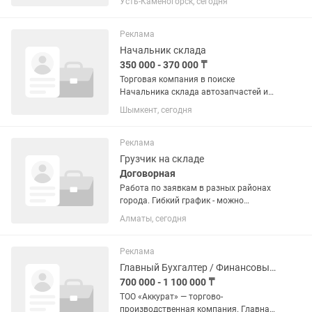
Усть-Каменогорск, сегодня
Суточные-7000тг,+ высокая зарплата
Реклама
Начальник склада
350 000 - 370 000 ₸
Торговая компания в поиске
Начальника склада автозапчастей и
авто масел по ул. Исаханова 40.
Шымкент, сегодня
График работы 5/2, Пн-Пт с 8:30 до
17:30. Опыт работы Начальником
склада/Заведующим склада и с 1С...
Реклама
Грузчик на складе
Договорная
Работа по заявкам в разных районах
города. Гибкий график - можно
совмещать с другой работой. Оплата
Алматы, сегодня
ежедневно Подходит как для
постоянной работы, так и для
подработки. • Опыт приветствуется, но
Реклама
не...
Главный Бухгалтер / Финансовый контролер
700 000 - 1 100 000 ₸
ТОО «Аккурат» — торгово-
производственная компания. Главная