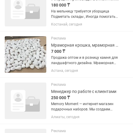
180 000 ₸
На мельницу требуется уборщица
Подметать склады , Иногда помогать
на кухне Оплата часовая 1000час
Костанай, сегодня
Рабочий график с 9:00 до 18:00 Зп 2
раза в месяц Есть развоз утром и
вечером Питание бесплатно
Реклама
Мраморная крошка, мраморная галька, камни для ландшафта.
7 000 ₸
Продажа оптом и в розницу камня для
ландшафтного дизайна. Мраморная
крошка, мраморная галька, Цветные
Астана, сегодня
камни, Морская галька, речная галька,
горные камни, мульча ( кора
лиственницы), габионы, вазоны,...
Реклама
Менеджер по работе с клиентами
250 000 ₸
Memory Moment — интернет-магазин
подарочных наборов. Мы создаем
фотокниги, постеры, наборы для
Алматы, сегодня
отпечатков рук, печатаем фотографии
клиентов и оформляем их в стильные
подарочные наборы. Работаем через...
Реклама