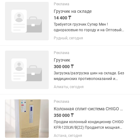
облицовочного камня в г.Астана в...
Реклама
Грузчик на складе
14 400 ₸
Требуется грузчик Супер Мен !
одноразовые по городу и на Оптовый
Склад.Фрукты Магнат !!!Трудоголик,
Рудный, сегодня
вежливый,Энергичный 2/2 с !!!Писать :
Реклама
Грузчик
300 000 ₸
Загрузка/разгрузка шин на складе. Без
медицинских противопоказаний и
вредных привычек, требуется грузчик
Алматы, сегодня
Реклама
Колонная сплит-система CHIGO KFR-120LW/B(22) 12 кВт, 380В до 120 кв.м.
350 000 ₸
Продам колонный кондиционер CHIGO
KFR-120LW/B(22) Продается мощная
колонная сплит-система CHIGO
Астана, сегодня
промышленного класса.