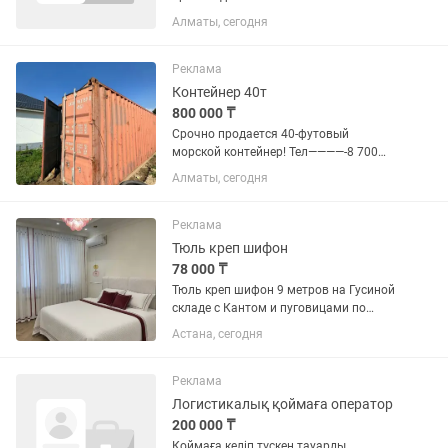
задача на старте — провести аудит
Алматы, сегодня
текущей базы, навести жесткий
порядок в учете и выстроить
прозрачную, работающую систему.
Реклама
Важно:...
Контейнер 40т
800 000 ₸
Срочно продается 40-футовый
морской контейнер! Тел————-8 700
585 60 …..63 Предлагаем надежный 40-
Алматы, сегодня
футовый морской контейнер, который
станет отличным решением для
хранения, перевозки грузов или...
Реклама
Тюль креп шифон
78 000 ₸
Тюль креп шифон 9 метров на Гусиной
складе с Кантом и пуговицами по
верху
Астана, сегодня
Реклама
Логистикалық қоймаға оператор
200 000 ₸
Қоймаға келіп түскен тауарды