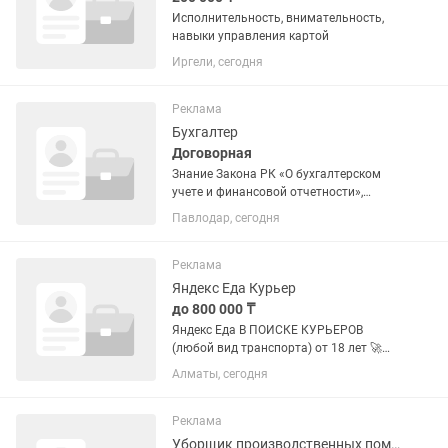
Исполнительность, внимательность,
навыки управления картой
Иргели, сегодня
Реклама
Бухгалтер
Договорная
Знание Закона РК «О бухгалтерском
учете и финансовой отчетности»,
Налогового кодекса РК, правил
Павлодар, сегодня
розничной торговли и кассовой
дисциплины, стандарты СФУ
(Стандарты финансовой отчетности),
Реклама
правила...
Яндекс Еда Курьер
до 800 000 ₸
Яндекс Еда В ПОИСКЕ КУРЬЕРОВ
(любой вид транспорта) от 18 лет 🚀
НАЧНИТЕ СЕГОДНЯ! Без опыта, без
Алматы, сегодня
авто, без вложений. Что нужно делать:
• Принимать заказы от ресторанов и
магазинов • Доставлять...
Реклама
Уборщик производственных помещений