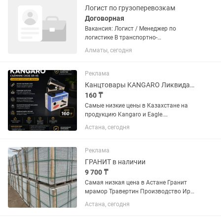
Логист по грузоперевозкам
Договорная
Вакансия: Логист / Менеджер по
логистике В транспортно-
логистическую компанию требуется
Алматы, сегодня
логист. Обязанности: • Поиск и
сопровождение грузов; • Работа с
водителями и заказчиками; •
Реклама
Контроль...
Канцтовары KANGARO Ликвидация склада Степлеры
160 ₸
Самые низкие цены в Казахстане на
продукцию Kangaro и Eagle.
Ликвидация товара, товар в наличие в
Астана, сегодня
большом количестве от 500 шт и
выше. При покупке крупных партий
цены обсуждаем. Все фотографии...
Реклама
ГРАНИТ в наличии
9 700 ₸
Самая низкая цена в Астане Гранит
мрамор Травертин Производство Иран
Промой доставка без посредников
Астана, сегодня
Своя карьера свой завод Есть в
наличии и под заказ Продажа