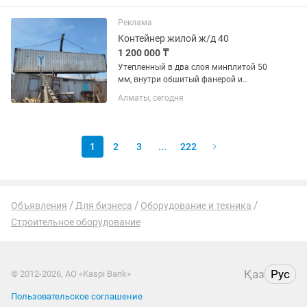
Характеристики: - размер — высота 190
см. × ширина 60 см. × глубина 35 см; -...
Реклама
Контейнер жилой ж/д 40
1 200 000 ₸
Утепленный в два слоя минплитой 50
мм, внутри обшитый фанерой и
декоративными панелями. Теплый,
Алматы, сегодня
проверенный и готовый к
эксплуатации жилой дом. После
ремонта двери новые, на полу
ламинат. В одном...
1
2
3
...
222
Объявления
Для бизнеса
Оборудование и техника
Строительное оборудование
Қаз
Рус
© 2012-2026, АО «Kaspi Bank»
Пользовательское соглашение