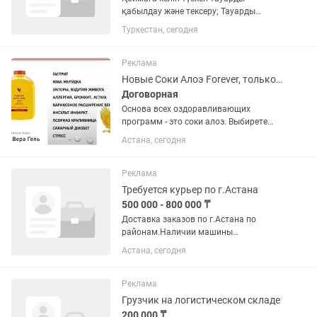
қабылдау және тексеру; Тауарды
есепке алу, құжаттарды (накладная,
Туркестан, сегодня
қабылдау-беру актілері және т.б.)
рәсімдеу. Құжаттармен жұмыс істей
білу.
Реклама
Новые Соки Алоэ Forever, только со склада
Договорная
Основа всех оздоравливающих
программ - это соки алоэ. Выбирете
свой любимый фреш! 1. Сок алоэ -
Астана, сегодня
чистый фреш сок из листьев алоэ
сорта Барбаденсис Миллери. Очищает,
оздоравливает, поднимает...
Реклама
Требуется курьер по г.Астана
500 000 - 800 000 ₸
Доставка заказов по г.Астана по
районам.Наличии машины
обязательно. Цельнометаллический
Астана, сегодня
кузов, фургоны, ларгус,Газели для
доставки крупных грузов . Оплата
только на самозанятые счета .
Реклама
Просьба...
Грузчик на логистическом складе
200 000 ₸