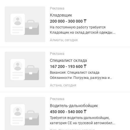
Реклама
Кладовщик
200 000 - 300 000 ₸
На постоянную работу требуется
Кладовщик на склад детской одежды.
Обязанности:Приемка товаров от
Алматы, сегодня
поставщиков, проверка по накладным
(артикулы, размеры, цвета)
Сортировка, бережное
Реклама
раскладывание...
Специалист склада
167 200 - 193 600 ₸
Вакансия: Специалист склада
Обязанности: Погрузка, разгрузка и
перемещение товаров на складе.
Астана, сегодня
Прием, размещение и сортировка
товара. Подготовка товаров к
отгрузке. Контроль сохранности...
Реклама
Водитель-дальнобойщик
450 000 - 540 000 ₸
Требуется водитель-дальнобойщик,
категория CE на грузовой автомобиль
Volvo, рефрежиратор. Без в/п.