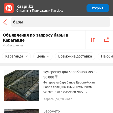
Kaspi.kz
Открыть
Открыть в Приложении Kaspi.kz
Объявления по запросу бары в
Караганде
4 объявления
Караганда
Цена
Возможна доставка
На обм
Футеровку для барабанов механические соединения SMT Вулкан
30 000 ₸
Футеровка барабанов Европейская
новая толщина 10мм 12мм 20мм
сегментная ласточкин хвост;
механические соединения для
Караганда, 28 июля
стыковки транспортерной ленты и для
ремонта ленты. Вулкан SMT.
Барометр