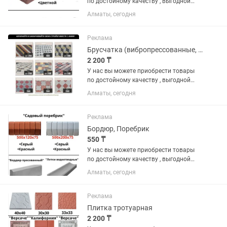
по достойному качеству , выгодной
цене и по гарантии. В наличии имеются
Алматы, сегодня
различные виды на «БРУСЧАТКА» ,
«ЕВРОБРУСЧАТА» , «Евробрусчатка
(мрамор)» , «ПЛИТКА» ,...
Реклама
Брусчатка (вибропрессованные, вибролитые, евробрусчатка)
2 200 ₸
У нас вы можете приобрести товары
по достойному качеству , выгодной
цене и по гарантии. В наличии имеются
Алматы, сегодня
различные виды на «БРУСЧАТКА» ,
«ЕВРОБРУСЧАТА» , «Евробрусчатка
(мрамор)» , «ПЛИТКА» ,...
Реклама
Бордюр, Поребрик
550 ₸
У нас вы можете приобрести товары
по достойному качеству , выгодной
цене и по гарантии. В наличии имеются
Алматы, сегодня
различные виды на «БРУСЧАТКА» ,
«ЕВРОБРУСЧАТА» , «Евробрусчатка
(мрамор)» , «ПЛИТКА» ,...
Реклама
Плитка тротуарная
2 200 ₸