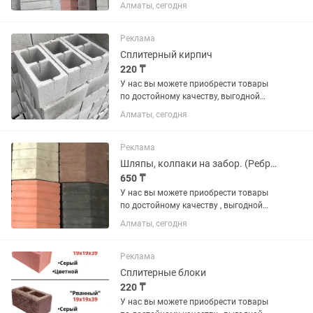
цене и по гарантии. В наличии имеются
Алматы, сегодня
различные виды на «БРУСЧАТКА» ,
«ЕВРОБРУСЧАТА», «Евробрусчатка
(мрамор)», «ПЛИТКА» ,...
Реклама
Сплитерный кирпич
220 ₸
У нас вы можете приобрести товары
по достойному качеству, выгодной
цене и по гарантии. В наличии имеются
Алматы, сегодня
различные виды на «БРУСЧАТКА» ,
«ЕВРОБРУСЧАТА», «Евробрусчатка
(мрамор)», «ПЛИТКА» ,...
Реклама
Шляпы, колпаки на забор. (Ребристая, гладкая, медуза)
650 ₸
У нас вы можете приобрести товары
по достойному качеству , выгодной
цене и по гарантии. В наличии имеются
Алматы, сегодня
различные виды на «БРУСЧАТКА» ,
«ЕВРОБРУСЧАТА» , «Евробрусчатка
(мрамор)» , «ПЛИТКА» ,...
Реклама
Сплитерные блоки
220 ₸
У нас вы можете приобрести товары