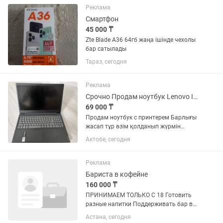
от 3 лет. Опыт...
Реклама
Смартфон
45 000 ₸
Zte Blade A36 64гб жаңа ішінде чехолы
бар сатылады
Тараз, сегодня
Реклама
Срочно Продам ноутбук Lenovo IdeaPad S145 вместе с принтером
69 000 ₸
Продам ноутбук с принтерем Барлығы
жасап тұр өзім қолданып жүрмін
зарядкасы бар Аламын десеңіз апарып
Актобе, сегодня
бере аламын Торг есть , ()
Реклама
Бариста в кофейне
160 000 ₸
ПРИНИМАЕМ ТОЛЬКО С 18 Готовить
разные напитки Поддерживать бар в
чистоте Знать цены товаров График
Астана, сегодня
5/2 12:00-22:00 (10:00-20:00) Обед и