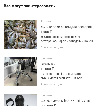
Вас могут заинтересовать
Реклама
Живые раки оптом для ресторанов
1 000 ₸
🦞 Оптовое предложение для
ресторанов, баров и заведений HoReCa
Предлагаем живых раков оптом по
Алматы, сегодня
выгодным ценам с доставкой. Раки
25–40 г: • от 10 кг — 4 500 тг/кг • от 30
кг — 3 800 тг/кг • от 50 кг...
Реклама
Стульчик
10 000 ₸
Бу но как новый , жырылмаған
сырылмаған если что 3шт бар
Алматы, сегодня
Реклама
Фотокамера Nikon Z7 II kit 24-70mm f/4
990 000 ₸