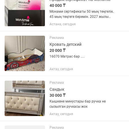
40 000 ₸
Монами сертификаты 50 мың теңгелік.
45 мың теңгеге беремін. 2027 жылы
мартқа дейін срогы бар.
Астана, сегодня
Реклама
Кровать детский
20 000 ₸
16070 Матрас бар …..
Актау, сегодня
Реклама
Сандык
30 000 ₸
Кышкене минустары бар ручка не
сызылган ручкасы жок
Актау, сегодня
Реклама