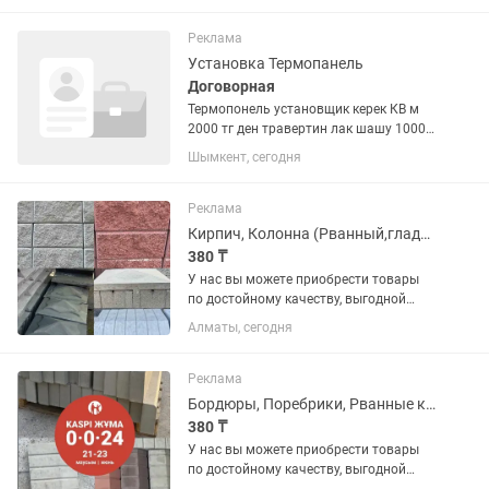
развозка бесплатно Зп зависит от
вышедших смен В ТРЦ...
Реклама
Установка Термопанель
Договорная
Термопонель установщик керек КВ м
2000 тг ден травертин лак шашу 1000
кв м 3 объект бар Таргет жибертып
Шымкент, сегодня
клиент озым табам Только жумыс
истесеныздер клиент издеп бас
катырмайсыздар. Октай етып...
Реклама
Кирпич, Колонна (Рванный,гладкий), Шляпы для забора
380 ₸
У нас вы можете приобрести товары
по достойному качеству, выгодной
цене и по гарантии. В наличии имеются
Алматы, сегодня
различные виды на «БРУСЧАТКА» ,
«ЕВРОБРУСЧАТА», «Евробрусчатка
(мрамор)», «ПЛИТКА» ,...
Реклама
Бордюры, Поребрики, Рванные кирпичи
380 ₸
У нас вы можете приобрести товары
по достойному качеству, выгодной