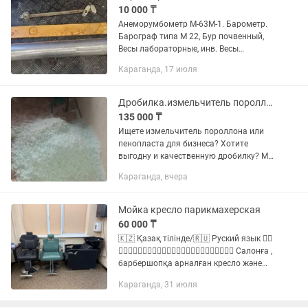
10 000 ₸
Анеморумбометр М-63М-1. Барометр.
Барограф типа М 22, Бур почвенный,
Весы лабораторные, инв. Весы
лабораторные электр., Влагомер зерна
Караганда, 17 июля
Фауна-М, Плювиограф с подставкой,
Установка для вытяжных...
Дробилка.измельчитель пороллон, пенопласт, сено кукуруза, корм. ұнтағыш.
135 000 ₸
Ищете измельчитель пороллона или
пенопласта для бизнеса? Хотите
выгодну и качественную дробилку? Мы
поможем с выбором покажем и
Караганда, вчера
расскажем о нашем продукте,который
производим сами из качественного...
Мойка кресло парикмахерская
60 000 ₸
🇰🇿 Қазақ тілінде/🇷🇺 Руский язык 👇🏻
👇🏻👇🏻👇🏻👇🏻👇🏻👇🏻👇🏻👇🏻👇🏻👇🏻👇🏻👇🏻 Салонға ,
барбершопқа арналған кресло және
мойка сатылады. Жағдайы: 10/8
Караганда, 31 июля
(жақсы, жұмыс істеп тұр).
Сипаттамасы: Шаштаразға және...