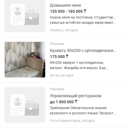
Домашняя няня
155 000 - 185 000 ₸
Нужна няня на постоянку. Студенттер ,
уакытша истейтин кыздар керек емес!
Сагат 9:30-22:30 ( 10-15 минутка ерте
Алматы, сегодня
кеш келип калатын кездер болады).
Желательно , тастак жактарда турса
жаксы болар еди....
Реклама
Кровать 90х200 с ортопедическим матрасом, состояние отличное
175 000 ₸
90×200 кереует + ортопедиялық
матрас. Жағдайы өте жақсы. Бар
болғаны 5–6 ай ғана қолданылған.
Актау, сегодня
Матрас таза, дақсыз. Матрастың
қорғаныш қаптамасы (пакеті)
алынбаған. Көп қолданылмаған, ешкім
Реклама
тұрақты...
Управляющий рестораном
до 1 000 000 ₸
Требования Обязательное знание
казахского и русского языка ! Возраст
30+ Образование и опыт Высшее или
Усть-Каменогорск, сегодня
среднее специальное образование.
Опыт работы управляющим ресторана