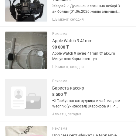
Жағдайы: Дүкеннен алғаныма небәрі 3
ай болды (01.06.2026 жылы алынды).
Ешқандай сырылған, түскен жері жоқ,
Шымкент, сегодня
тап-таза. Пробегі: Өте аз, бар болғаны
7-8 семка ғана түсірілген. Затворы әлі
тып-тынық,...
Реклама
Apple Watch 9 41mm
90 000 ₸
Apple Watch 9 series 41mm 💯 akkum
Минус жок бары істеп тұр
Шымкент, сегодня
Реклама
Бариста-кассир
8 500 ₸
📢 Требуется сотрудница в чайные дом
Wedrink (универсал) Жарокова 91 📍
Обязанности: – работа за баром –
Алматы, сегодня
заготовки – работа с кассой
(универсальный сотрудник) 🕐 График:
2/2 Смены: 16:30 -...
Реклама
Продам сертификат на Monamie