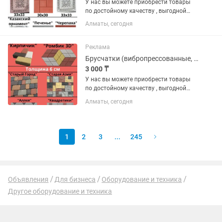
У нас вы можете приобрести товары
по достойному качеству , выгодной
цене и по гарантии. В наличии имеются
Алматы, сегодня
различные виды на «БРУСЧАТКА» ,
«ЕВРОБРУСЧАТА» , «Евробрусчатка
(мрамор)» , «ПЛИТКА» ,...
Реклама
Брусчатки (вибропрессованные, вибролитые)
3 000 ₸
У нас вы можете приобрести товары
по достойному качеству , выгодной
цене и по гарантии. В наличии имеются
Алматы, сегодня
различные виды на «БРУСЧАТКА» ,
«ЕВРОБРУСЧАТА» , «Евробрусчатка
(мрамор)» , «ПЛИТКА» ,...
1
2
3
...
245
Объявления
Для бизнеса
Оборудование и техника
Другое оборудование и техника