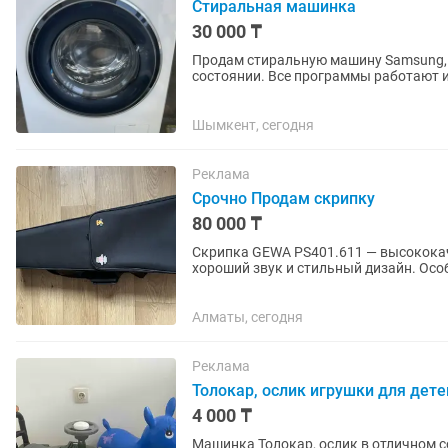
Стиральная машинка
30 000 ₸
Продам стиральную машину Samsung, 7 кг 🚨Срочно 🚨 Сти
состоянии. Все программы работают исправно, стир
сильно шумит — требуется замена...
Шымкент, сегодня
Реклама
Срочно Продам скрипку
80 000 ₸
Скрипка GEWA PS401.611 — высокока
хороший звук и стильный дизайн. Осо
элегантный внешний...
Алматы, сегодня
Реклама
Толокар, ослик игрушки для дете
4 000 ₸
Машинка Толокар, ослик в отличном с