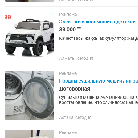
Реклама
Электрическая машина детский
39 000 ₸
Качествасы жақсы аккумулятор жаң
Алматы, сегодня
Реклама
Продам сушильную машину на за
Договорная
Сушильная машина AVA DHP-8000 на за
восстановление. Что случилось: Вышел из строя барабан, Что
крутит...
Астана, сегодня
Реклама