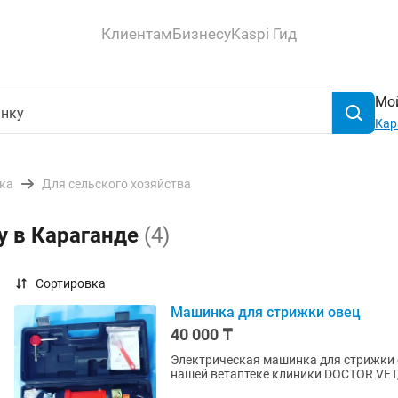
Клиентам
Бизнесу
Kaspi Гид
Мой
Кар
ика
Для сельского хозяйства
у в Караганде
(4)
Сортировка
Машинка для стрижки овец
40 000 ₸
Электрическая машинка для стрижки о
нашей ветаптеке клиники DOCTOR VET,