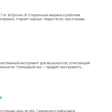
ральная машина в рабочем
ает хорошо. Недостаток: при отжиме
чественный инструмент для музыкантов, сочетающий
бенности: •Глянцевый лак — придаёт инструменту
й
остоянии цена за оба. Самовывоз район меги