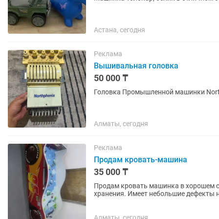
Астана, сегодня
Реклама
Вышивальная головка
50 000 ₸
Головка Промышленной машинки North
Алматы, сегодня
Реклама
Продам кровать-машина
35 000 ₸
Продам кровать машинка в хорошем со
хранения. Имеет небольшие дефекты н
ортопедический матрас детский.
Алматы, сегодня