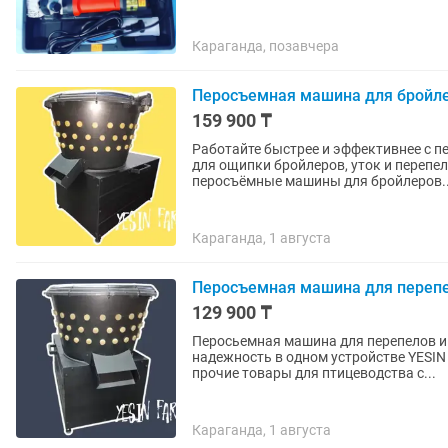
Караганда, позавчера
Перосъемная машина для бройл
159 900 ₸
Работайте быстрее и эффективнее с 
для ощипки бройлеров, уток и перепелов без лишних
перосъёмные машины для бройлеров..
Караганда, 1 августа
Перосъемная машина для переп
129 900 ₸
Перосьемная машина для перепелов и 
надежность в одном устройстве YESIN FARM реализует перосъемная машина для перепелов и
прочие товары для птицеводства с...
Караганда, 1 августа