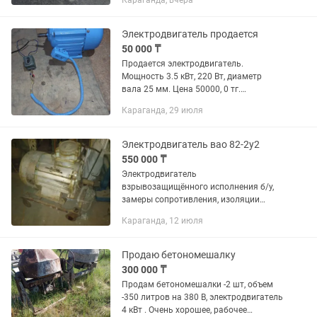
Караганда, вчера
Электродвигатель продается
50 000 ₸
Продается электродвигатель.
Мощность 3.5 кВт, 220 Вт, диаметр
вала 25 мм. Цена 50000, 0 тг.
Самовывоз с ул Пичугина (район
Караганда, 29 июля
гаражи) тел
Электродвигатель вао 82-2у2
550 000 ₸
Электродвигатель
взрывозащищённого исполнения б/у,
замеры сопротивления, изоляции
обмоток статора в норме, двигатель в
Караганда, 12 июля
хорошем рабочем состоянии. Здесь-же
продаем и другие эл. Двигатели
разных...
Продаю бетономешалку
300 000 ₸
Продам бетономешалки -2 шт, объем
-350 литров на 380 В, электродвигатель
4 кВт . Очень хорошее, рабочее