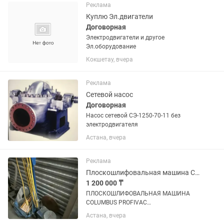
термосвариваемой пленкой круглых
Реклама
стаканов с...
Куплю Эл.двигатели
Договорная
Электродвигатели и другое
Эл.оборудование
Кокшетау, вчера
Реклама
Сетевой насос
Договорная
Насос сетевой СЭ-1250-70-11 без
электродвигателя
Астана, вчера
Реклама
Плоскошлифовальная машина COLUMBUS
1 200 000 ₸
ПЛОСКОШЛИФОВАЛЬНАЯ МАШИНА
COLUMBUS PROFIVAC
Профессиональная, однодисковая,
Астана, вчера
плоскошлифовальная машина