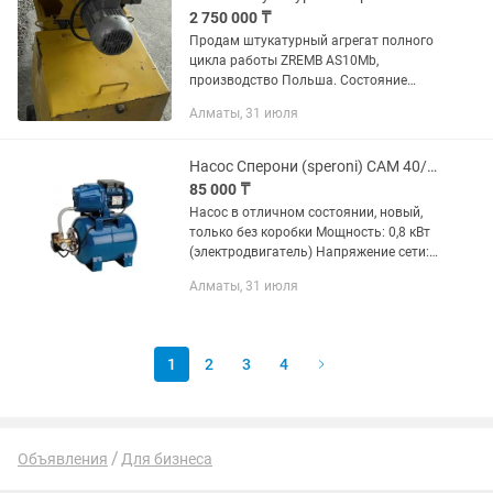
2 750 000 ₸
Продам штукатурный агрегат полного
цикла работы ZREMB AS10Mb,
производство Польша. Состояние
НОВОЕ, с хранения. Ни разу не
Алматы, 31 июля
использовался. Реальному
покупателю сделаю хорошую скидку!!!
Заводской...
Насос Сперони (speroni) CAM 40/22HL (станция)
85 000 ₸
Насос в отличном состоянии, новый,
только без коробки Мощность: 0,8 кВт
(электродвигатель) Напряжение сети:
1220 В Максимальный напор (\
Алматы, 31 июля
(H_макс\)): 38 м Максимальная
производительность (\(Q_макс\)):...
1
2
3
4
Объявления
Для бизнеса