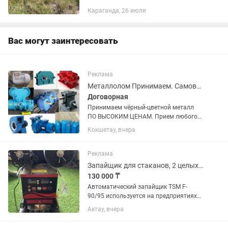
состояние. Возможна долгосрочная
Караганда, 26 июля
аренда
Вас могут заинтересовать
Реклама
Металлолом Принимаем. Самовывоз
Договорная
Принимаем чёрный-цветной металл
ПО ВЫСОКИМ ЦЕНАМ. Прием любого
вида железа, металлолом, чугунные
Кокшетау, вчера
батареи, ванны, трубы! Так же и
цветного металла как: Алюминий;
Медь; Кабель; Аккумулятор; Латунь;...
Реклама
Запайщик для стаканов, 2 целых рулона и еще 1 каждый на 1000 стаканчиков
130 000 ₸
Автоматический запайщик TSM F-
90/95 используется на предприятиях
пищевой промышленности,
Актау, вчера
общественного питания и торговли
для герметичного запечатывания