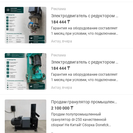
Columbus Profivac (Колумбус)
применяется: а) для тонкой шлифовки
Реклама
деревянных и пробковых покрытий;...
Электродвигатель с редуктором водяной насос 11 кВт
184 444 ₸
Гарантия на оборудование составляет
1 месяц при условии, что подключение
электрики будет выполнено мной
Актау, вчера
(услуга подключения оплачивается
отдельно). Если подключение
электрики будет выполняться...
Реклама
Электродвигатель с редуктором водяной насос 7,5 кВт
184 444 ₸
Гарантия на оборудование составляет
1 месяц при условии, что подключение
электрики будет выполнено мной
Актау, вчера
(услуга подключения оплачивается
отдельно). Если подключение
электрики будет выполняться...
Продам гранулятор промышленный пеллетайзер
2 100 000 ₸
Продам полупромышленный
гранулятор dr-250 качественной
сборки! Не Китай! Сборка Donetck
rabbit -видео в ютуб канале.