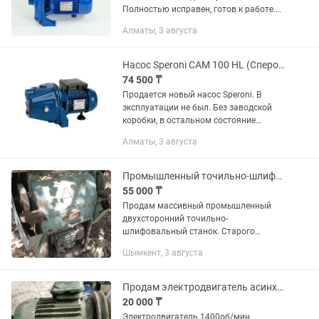
Полностью исправен, готов к работе.
Электропитание: 1230 В, 50 Гц
Алматы, 3 августа
Мощность электродвигателя: 0,37 кВт
(0,5 л.с.) Максимальный...
Насос Speroni CAM 100 HL (Сперони)
74 500 ₸
Продается новый насос Speroni. В
эксплуатации не был. Без заводской
коробки, в остальном состояние
идеальное. Полностью исправен.
Алматы, 3 августа
Максимальная подача
(производительность): 3,6 м³/ч
Максимальный...
Промышленный точильно-шлифовальный станок / наждак
55 000 ₸
Продам массивный промышленный
двухсторонний точильно-
шлифовальный станок. Старого
производства, тяжёлый,
Шымкент, 3 августа
металлический корпус, два
абразивных круга, электродвигатель с
ременным приводом. Долгое время...
Продам электродвигатель асинхронный
20 000 ₸
Электродвигатель 1400об/мин