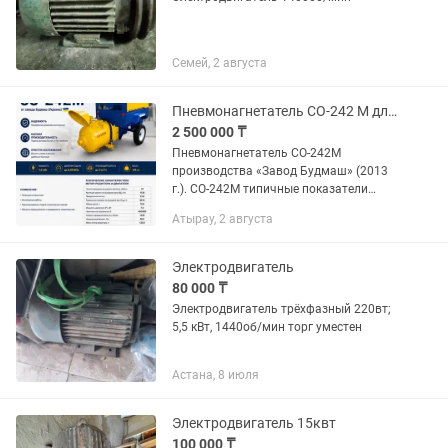
Семей, 2 августа
Пневмонагнетатель СО-242 М для полусухой стяжки
2 500 000 ₸
Пневмонагнетатель СО-242М
производства «Завод Будмаш» (2013
г.). СО-242М типичные показатели
такие: По вертикали (высота подъема):
Атырау, 2 августа
до 80 метров. По горизонтали: до 250–
300 метров (в зависимости...
Электродвигатель
80 000 ₸
Электродвигатель трёхфазный 220вт;
5,5 кВт, 1440об/мин торг уместен
Астана, 8 июля
Электродвигатель 15квт
100 000 ₸