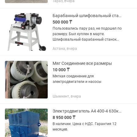
Тараз, вчера
Изготавливался под опил древесный.
Производительность 100-250кг/ч Для
комбикорма...
Барабанный шлифовальный станок
500 000 ₸
Пользовались пару раз, не подошел по
размеру. Был куплен в марте.
Шлифовальный барабанный станок
BELMASH DS260-W предназначен для
Астана, вчера
обработки деревянных заготовок
путем шлифования абразивным...
Мяг Соединение все размеры
10 000 ₸
Мягкая соединение для
электродвигатели и насосы
Шымкент, вчера
Электродвигатель А4 400-4 630квт1500об.мин 6000В
8 950 000 ₸
В наличии. Цена с НДС. Гарантия 12
месяцев.