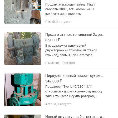
Продам электродвигатель 15квт
обороты 3000 , есть обмен на 11
киловатт 3000 обороты
Семей, 2 августа
Продам станок точильный 2х рядный
85 000 ₸
В продаже— стационарный
двухсторонний точильный станок
(точило), промышленного типа
производства СССР Используется для:
Шымкент, 1 августа
- заточки инструментов (резцы, ножи,
сверла); - зачистки металлических...
Циркуляционный насос с сухим ротором Wilo Typ IL 40/210-1,1/4
349 000 ₸
Продается "Typ IL 40/210-1,1/4"
относится к циркуляционному насосу
Wilo. Это насос с сухим ротором,
предназначенный для перекачивания
Астана, 1 августа
воды в системах отопления,
кондиционирования и охлаждения....
Новый штукатурный агрегат станция ZREMB AS10Mb Польша, С хранения, 4.6 кВт