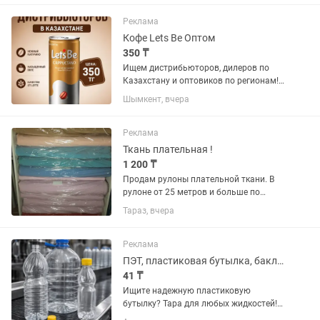
латте макиато одним нажатием
кнопки. Встроенная кофемолка для...
Реклама
Кофе Lets Be Оптом
350 ₸
Ищем дистрибьюторов, дилеров по
Казахстану и оптовиков по регионам!
Самый популярный в Южной Корее
Шымкент, вчера
кофейный напиток, производящийся из
высококачественных сортов кофе
Колумбия с добавлением молока. В...
Реклама
Ткань плательная !
1 200 ₸
Продам рулоны плательной ткани. В
рулоне от 25 метров и больше по
оптовой цене "барби" красная, "туран"
Тараз, вчера
бордовый, бирюзовый и электрик,
"лайт" кофе с молоком, кофейный,
сиреневый, голубой, розовый,...
Реклама
ПЭТ, пластиковая бутылка, баклажка, тара
41 ₸
Ищите надежную пластиковую
бутылку? Тара для любых жидкостей!
Оптом и в розницу от производителя