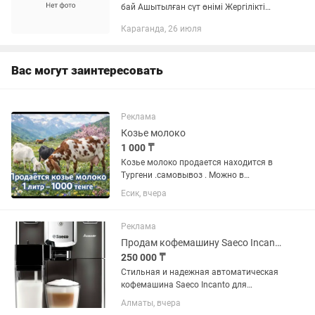
бай Ашытылған сүт өнімі Жергілікті
өнім Той, думан, мерекелерге 200
Караганда, 26 июля
литрге дейін тапсырыс ала аламыз.
Оптом 1500 тг Негізгі бағасы...
Вас могут заинтересовать
Реклама
Козье молоко
1 000 ₸
Козье молоко продается находится в
Тургени .самовывоз . Можно в
замороженном виде .
Есик, вчера
Реклама
Продам кофемашину Saeco Incanto (автоматическая, с капучинатором)
250 000 ₸
Стильная и надежная автоматическая
кофемашина Saeco Incanto для
настоящих ценителей кофе. Готовит
Алматы, вчера
ароматный эспрессо, лунго, капучино и