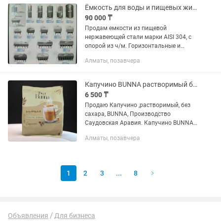
Ёмкость для воды и пищевых жидкостей
90 000 ₸
Продам емкости из пищевой
нержавеющей стали марки AISI 304, с
опорой из ч/м. Горизонтальные и
вертикальные. Толщина стенки 0,5мм с
Алматы, позавчера
ребрами жесткости. Данную емкость
рекомендуется использовать для...
Капучино BUNNA растворимый без сахара пакетиках
6 500 ₸
Продаю Капучино ,растворимый, без
сахара, BUNNA, Производство
Саудовская Аравия. Капучино BUNNA
без добавления сахара, 30 пакетиков.
Алматы, позавчера
Этот растворимый кофе со сливочным
вкусом капучино и без...
1
2
3
...
8
Объявления
Для бизнеса