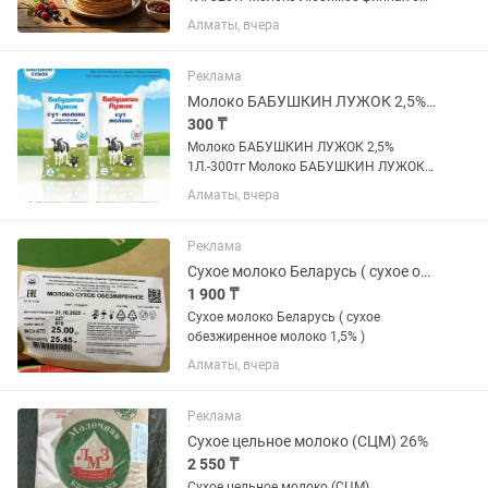
1Л -350тг Коровье молоко. Не требует
Алматы, вчера
кипячения - процедура
ультрапастеризации избавляет
молоко от вредных бактерий, при этом
Реклама
сохраняя все...
Молоко БАБУШКИН ЛУЖОК 2,5% 1Л
300 ₸
Молоко БАБУШКИН ЛУЖОК 2,5%
1Л.-300тг Молоко БАБУШКИН ЛУЖОК
3,2% 1Л -464тг Коровье молоко. Не
Алматы, вчера
требует кипячения - процедура
ультрапастеризации избавляет
молоко от вредных бактерий, при этом
Реклама
сохраняя...
Сухое молоко Беларусь ( сухое обезжиренное молоко 1,5% )
1 900 ₸
Сухое молоко Беларусь ( сухое
обезжиренное молоко 1,5% )
Алматы, вчера
Реклама
Сухое цельное молоко (СЦМ) 26%
2 550 ₸
Сухое цельное молоко (СЦМ)