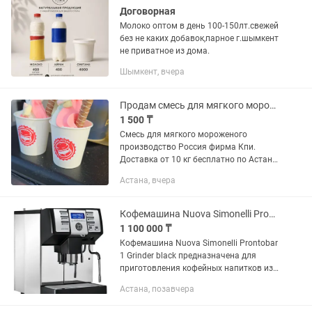
Договорная
Молоко оптом в день 100-150лт.свежей
без не каких добавок,парное г.шымкент
не приватное из дома.
Шымкент, вчера
Продам смесь для мягкого мороженого
1 500 ₸
Смесь для мягкого мороженого
производство Россия фирма Кпи.
Доставка от 10 кг бесплатно по Астане
Способ разбавления с водой на 3
Астана, вчера
литра или с молоком на 4 литра. В
итоге получается 40-50 порций с 1...
Кофемашина Nuova Simonelli Prontobar 1 Grinder black
1 100 000 ₸
Кофемашина Nuova Simonelli Prontobar
1 Grinder black предназначена для
приготовления кофейных напитков из
натурального молотого или кофе в
Астана, позавчера
зёрнах в кафе, столовых, ресторанах,
офисах, больницах,...