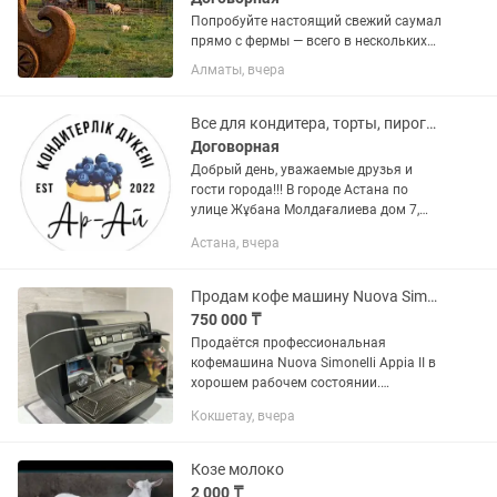
Попробуйте настоящий свежий саумал
прямо с фермы — всего в нескольких
минутах от города. Саумал доступен
Алматы, вчера
ежедневно: • 06:00 • 08:00 • 10:00 •
12:00 • 14:00 16:00 Свежий қымыз в
розницу 2000 тысячи,...
Все для кондитера, торты, пироги и свежие выпечки в наличии и на заказ
Договорная
Добрый день, уважаемые друзья и
гости города!!! В городе Астана по
улицe Жұбана Молдағалиева дом 7,
НП-25 ЖК "DELTA" открылся новый
Астана, вчера
кондитерский магазин "Ар - Ай". Режим
работы кондитерского...
Продам кофе машину Nuova Simonelli Appia II
750 000 ₸
Продаётся профессиональная
кофемашина Nuova Simonelli Appia II в
хорошем рабочем состоянии.
Идеально подойдёт для кофейни, точки
Кокшетау, вчера
to-go или офиса с хорошим потоком.
Машина надёжная, простая в...
Козе молоко
2 000 ₸