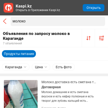
Kaspi.kz
Открыть
Открыть в Приложении Kaspi.kz
Объявления по запросу молоко в
Караганде
7 объявлений
Продукты питания
Караганда
Цена
Есть фото
Молоко доставка есть сметана творог кефир
Договорная
Молоко домашнее и есть сметана
вкусное и есть кефир полезные и есть
творог для зубовь кальций есть
доставка до подъезда платная зовисть