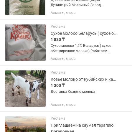
Лунинецкий Молочный Завод,
Беларусь жирностью 26% — это
Алматы, вчера
продукт высокого качества,
изготавливаемый по ГОСТу - Оптом
Реклама
Сухое молоко Беларусь ( сухое обезжиренное молоко 1,5% )
1 830 ₸
Сухое молоко 1,5% Беларусь ( сухое
обезжиренное молоко) Работаем
оптом. Регулярные поставки. Свежая
Алматы, вчера
продукция. Документы и сертификаты
предоставляем. Возможна отправка в
регионы
Реклама
Козье молоко от нубийских и камори коз.Очень вкусное.Доставка есть.
1 300 ₸
Доставка Козьего молока
Алматы, вчера
Реклама
Приглашаем на саумал терапию!
Договорная