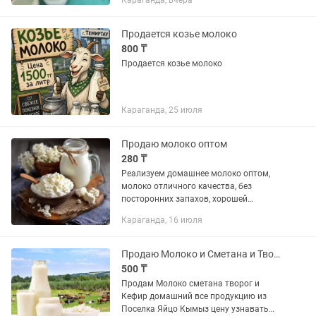
Караганда, вчера
где находитесь доставка не дорагая
Продается козье молоко
800 ₸
Продается козье молоко
Караганда, 25 июля
Продаю молоко оптом
280 ₸
Реализуем домашнее молоко оптом,
молоко отличного качества, без
посторонних запахов, хорошей
жирности. Цена договорная, доставка
Караганда, 16 июля
есть. По всем вопросам обращаться
по номеру
Продаю Молоко и Сметана и Творог Кефир Яицо Мясо
500 ₸
Продам Молоко сметана творог и
Кефир домашний все продукцию из
Поселка Яйцо Кымыз цену узнавать