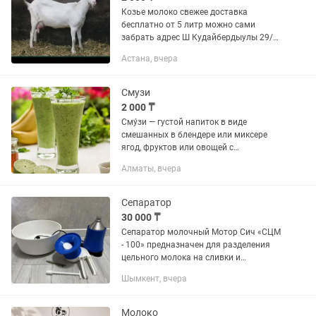
Козье молоко свежее доставка
бесплатно от 5 литр можно сами
забрать адрес Ш Кудайбердыулы 29/1
подъезд 7
Астана, вчера
Смузи
2 000 ₸
Сму́зи — густой напиток в виде
смешанных в блендере или миксере
ягод, фруктов или овощей с
возможным добавлением молока,
Алматы, вчера
сока, льда, мороженого, растительного
масла и т. д. Форма выпуска бывает...
Сепаратор
30 000 ₸
Сепаратор молочный Мотор Сич «СЦМ
- 100» предназначен для разделения
цельного молока на сливки и
обезжиренное молоко с
Шымкент, вчера
одновременной очисткой от
загрязнения. Производительность по
молоку не менее 80...
Молоко