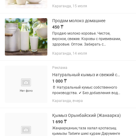
звонить доим чисто с аппаратом
Караганда, 15 июля
доиьлным
Продам молоко домашнее
450 ₸
Продаю молоко коровье. Чистое,
вкусное, свежее. Коровы с прививками,
здоровые. Оптом. Забирать с
Майкудука. Цена договорная.
Караганда, 14 июля
Возможно доставка.
Реклама
Натуральный кымыз и свежий саумал Домашнее производство
1 000 ₸
🥛 Натуральный кумыс собственного
производства. ✔ Без добавления воды
и консервантов. ✔ Свежий, вкусный, из
Караганда, вчера
натурального кобыльего молока. ✔
Ежедневно свежий. Цены: • Кымыз —
1300 тг / 1 литр • Саумал...
Қымыз Орынбайский (Жанаарка)
1 690 ₸
Жаңаарқаның таза халал қоспасыщ
қымызы Табиғи шикі құрам Дәруменге