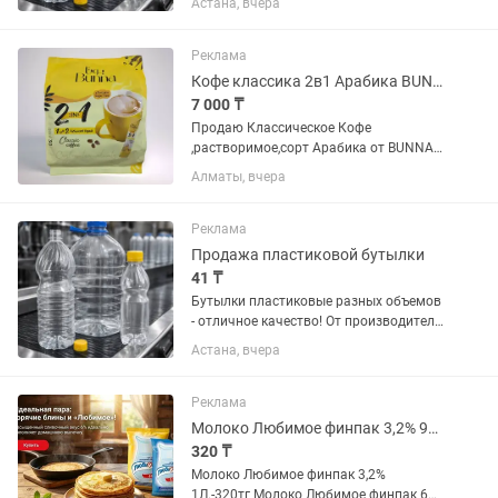
Астана, вчера
Прочные, прозрачные, герметичные -
идеально подходят для воды, сока,
масла, молока, пива, технических...
Реклама
Кофе классика 2в1 Арабика BUNNA растворимый 30 пакетиков
7 000 ₸
Продаю Классическое Кофе
,растворимое,сорт Арабика от BUNNA ,
Саудовская Аравия, 30 пакетиков,без
Алматы, вчера
сахара. Подходит для любителей кофе,
которые хотят получить более
натуральный вкус кофе без...
Реклама
Продажа пластиковой бутылки
41 ₸
Бутылки пластиковые разных объемов
- отличное качество! От производителя
Идеально подходит для воды, сока,
Астана, вчера
масла, молока, пива, кваса, бытовой
химии и технической жидкости
Качественный пищевой...
Реклама
Молоко Любимое финпак 3,2% 900мл
320 ₸
Молоко Любимое финпак 3,2%
1Л.-320тг Молоко Любимое финпак 6%