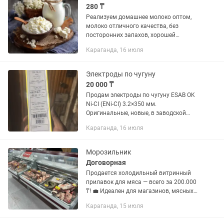
280 ₸
Реализуем домашнее молоко оптом,
молоко отличного качества, без
посторонних запахов, хорошей
жирности. Цена договорная, доставка
Караганда, 16 июля
есть. По всем вопросам обращаться
по номеру
Электроды по чугуну
20 000 ₸
Продам электроды по чугуну ESAB OK
Ni-CI (ENi-CI) 3.2×350 мм.
Оригинальные, новые, в заводской
упаковке. Подходят для: сварки чугуна
Караганда, 16 июля
ремонта трещин блоков двигателя
корпусов и станин автозапчастей и...
Морозильник
Договорная
Продается холодильный витринный
прилавок для мяса — всего за 200.000
₸! 💼 Идеален для магазинов, мясных
лавок и супермаркетов 🧊 Отлично
Караганда, 15 июля
держит температуру — продукты
остаются свежими 🔍 Просторная и...