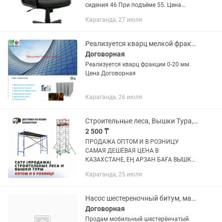
сидения 46 При подъёме 55. Цена
договорная. Возможно доставка. Цена
Караганда, 27 июля
в магазине 78695 т. сделаем скидки
цена договорная.
Реализуется кварц мелкой фракции
Договорная
Реализуется кварц фракции 0-20 мм.
Цена Договорная
Караганда, 26 июля
Строительные леса, Вышки Тура, Леса на колесах, Фасадные леса
2 500 ₸
ПРОДАЖА ОПТОМ И В РОЗНИЦУ
САМАЯ ДЕШЁВАЯ ЦЕНА В
КАЗАХСТАНЕ, ЕҢ АРЗАН БАҒА ВЫШКИ-
ТУРЫ, ПСРВ,ВСП СТРОИТЕЛЬНЫЕ
Караганда, 25 июля
ЛЕСА, ЛЕСА НА КОЛЕСАХ, ФАСАДНЫЕ
ЛЕСА, РАМНЫЕ ЛЕСА, ДИОГАНАЛЬ,
ГОРИЗОНТАЛЬ НА ЛЕСА...
Насос шестереночный битум, масла, мазут
Договорная
Продам мобильный шестерёнчатый