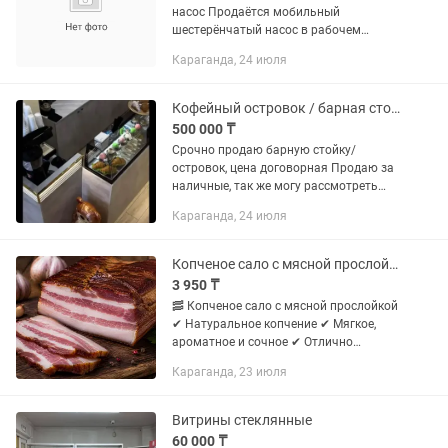
насос Продаётся мобильный
шестерёнчатый насос в рабочем
состоянии. ✔ Подходит для перекачки
Караганда, 24 июля
воды, битума, масел и других
жидкостей ✔ Надёжная и простая
конструкция ✔...
Кофейный островок / барная стойка / полки /ресепшн / островок
500 000 ₸
Срочно продаю барную стойку/
островок, цена договорная Продаю за
наличные, так же могу рассмотреть
варианты. Большая со множеством
Караганда, 24 июля
полок для хранения, есть место для
кофе машины и раковины, так же по...
Копченое сало с мясной прослойкой
3 950 ₸
🥓 Копченое сало с мясной прослойкой
✔ Натуральное копчение ✔ Мягкое,
ароматное и сочное ✔ Отлично
подходит к столу, закускам и горячим
Караганда, 23 июля
блюдам 💰 Цена: 3950 тг за 1 кг 📍
Самовывоз 🚚 Доставка —...
Витрины стеклянные
60 000 ₸