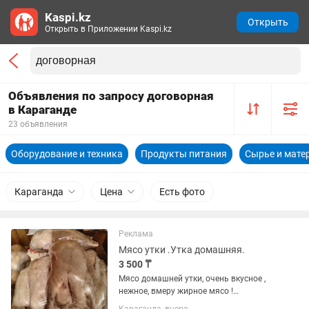
Kaspi.kz
Открыть
Открыть в Приложении Kaspi.kz
Объявления по запросу договорная
в Караганде
23 объявления
Оборудование и техника
Продукты питания
Сырье и мате
Караганда
Цена
Есть фото
Реклама
Мясо утки .Утка домашняя.
3 500 ₸
Мясо домашней утки, очень вкусное ,
нежное, вмеру жирное мясо !
Собственная небольшая ферма в