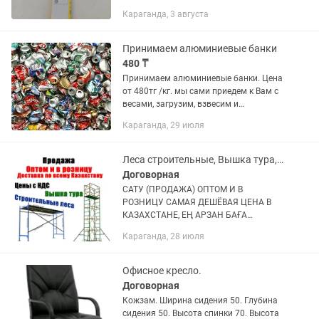
ремонта чугуна. Характеристики:
Караганда, 3 августа
Диаметр: 3.2 мм Длина: 350 мм Тип:
Eni-CI (никелевые) Ток: AC /...
Принимаем алюминиевые банки
480 ₸
Принимаем алюминиевые банки. Цена
от 480тг /кг. мы сами приедем к Вам с
весами, загрузим, взвесим и
рассчитаемся на месте. При большом
Караганда, 29 июля
объеме цена договорная Приглашаем
к сотрудничеству точки...
Леса строительные, Вышка тура, леса на колесах, Фасадные леса, лрсп
Договорная
САТУ (ПРОДАЖА) ОПТОМ И В
РОЗНИЦУ САМАЯ ДЕШЁВАЯ ЦЕНА В
КАЗАХСТАНЕ, ЕҢ АРЗАН БАҒА
СТРОИТЕЛЬНЫЕ ЛЕСА ЛР-20 ЛРСП-40
Караганда, 28 июля
ЛРСП-60 Производства (РОССИЯ
ЗАВОДСКИЕ НОВЫЕ) по ГОСТУ
СЕРТИФИКАТЫ ПАСПОРТА,...
Офисное кресло.
Договорная
Кожзам. Ширина сидения 50. Глубина
сидения 50. Высота спинки 70. Высота