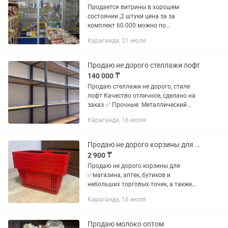
Продается витрины в хорошем
состоянии ,2 штуки цена за за
комплект 60.000 можно по
отдельности.цена договорная пишите
Караганда, 21 июля
Продаю не дорого стеллажи лофт
140 000 ₸
Продаю стеллажи не дорого, стиле
лофт Качество отличное, сделано на
заказ ✅ Прочные: Металлический
каркас выдержит приличную нагрузку.
Караганда, 16 июля
✅ Стильные: Приятная, теплая
текстура дерева на полках...
Продаю не дорого корзины для магазина
2 900 ₸
Продаю не дорого корзины для
✅магазина, аптек, бутиков и
небольших торговых точек, а также
подходит для частного использования
Караганда, 16 июля
✅Выполнена из прочного пластика
✅Устойчива к износу ✅Легко моется
✅Цвет...
Продаю молоко оптом