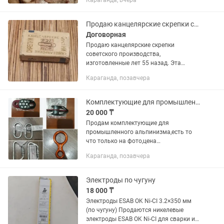
Караганда, вчера
черте города!! Есть доставка
КРУГЛОСУТОЧНО. ЦЕНА ДОГОВОРНАЯ!
Продаю канцелярские скрепки советского производства
Договорная
Продаю канцелярские скрепки
советского производства,
изготовленные лет 55 назад. Эта
коробочка со скрепками может быть
Караганда, позавчера
интересна коллекционерам. Цена
договорная. Торг уместен
Комплектующие для промышленного альпинизма
20 000 ₸
Продам комплектующие для
промышленного альпинизма,есть то
что только на фото,цена
договорная,количество по
Караганда, позавчера
телефону,отпр,в регионы
Электроды по чугуну
18 000 ₸
Электроды ESAB OK Ni-CI 3.2×350 мм
(по чугуну) Продаются никелевые
электроды ESAB OK Ni-CI для сварки и