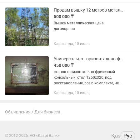
Продам вышку 12 метров металическая
500 000 ₸
Вышка металлическая цена
договорная
Караганда, 10 июля
Универсально-горизонтально-фрезерный станок 6Н82Г
450 000 ₸
станок горизонтально-фрезерный
консольный, стол 1250х320, под
восстановление, все в комплекте, не
подключён, без проверки в работе.
Караганда, 10 июля
Нужно собрать КПП. Цена -
договорная
Объявления
Для бизнеса
Қаз
Рус
© 2012-2026, АО «Kaspi Bank»