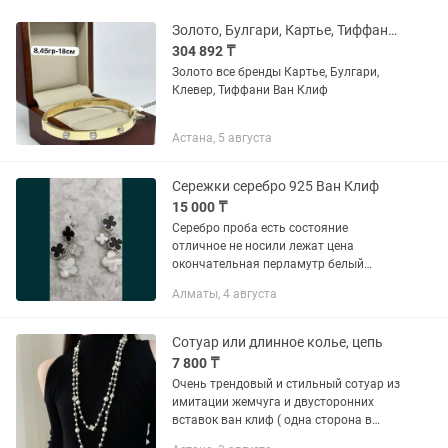
Золото, Булгари, Картье, Тиффани, Клевер
304 892 ₸
Золото все бренды Картье, Булгари,
Клевер, Тиффани Ван Клиф
Астана, 5 августа
Сережки серебро 925 Ван Клиф
15 000 ₸
Серебро проба есть состояние
отличное не носили лежат цена
окончательная перламутр белый
черный
Алматы, 4 августа
Сотуар или длинное колье, цепь
7 800 ₸
Очень трендовый и стильный сотуар из
имитации жемчуга и двусторонних
вставок ван клиф ( одна сторона в
стразах, вторая - однотонная черная).