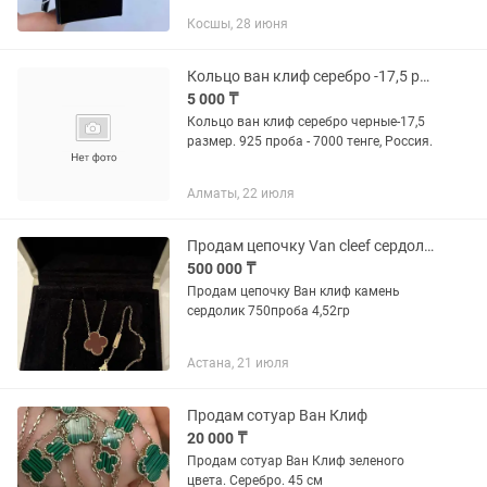
доп.прокол! Вес 0,77! Цена за изделие!
Косшы, 28 июня
Торга нет! Срочно
Кольцо ван клиф серебро -17,5 размер
5 000 ₸
Кольцо ван клиф серебро черные-17,5
размер. 925 проба - 7000 тенге, Россия.
Алматы, 22 июля
Продам цепочку Van cleef сердолик
500 000 ₸
Продам цепочку Ван клиф камень
сердолик 750проба 4,52гр
Астана, 21 июля
Продам сотуар Ван Клиф
20 000 ₸
Продам сотуар Ван Клиф зеленого
цвета. Серебро. 45 см