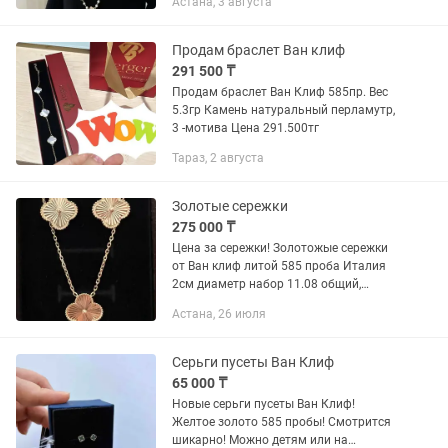
Астана, 3 августа
В серебре и золоте. Длина 150, 170 см,
для самых...
Продам браслет Ван клиф
291 500 ₸
Продам браслет Ван Клиф 585пр. Вес
5.3гр Камень натуральный перламутр,
3 -мотива Цена 291.500тг
Тараз, 2 августа
Золотые сережки
275 000 ₸
Цена за сережки! Золотожые сережки
от Ван клиф литой 585 проба Италия
2см диаметр набор 11.08 общий,
Турция (Италия) Сережка 5.4гр Колье
Астана, 26 июля
5.68гр
Серьги пусеты Ван Клиф
65 000 ₸
Новые серьги пусеты Ван Клиф!
Желтое золото 585 пробы! Смотрится
шикарно! Можно детям или на