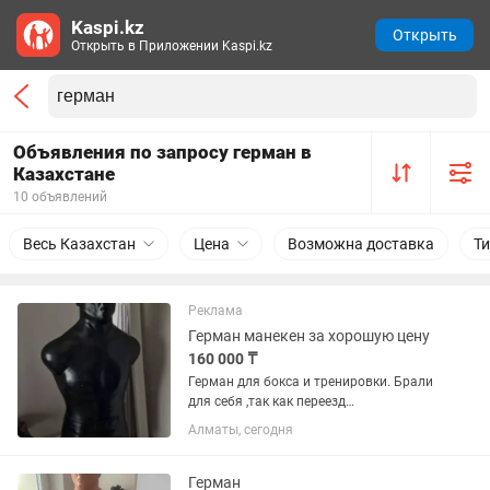
Kaspi.kz
Открыть
Открыть в Приложении Kaspi.kz
Объявления по запросу герман в
Казахстане
10 объявлений
Весь Казахстан
Цена
Возможна доставка
Т
Реклама
Герман манекен за хорошую цену
160 000 ₸
Герман для бокса и тренировки. Брали
для себя ,так как переезд
продаю.сделаю не большую скидку,
Алматы, сегодня
забирайте ,состояние идеальное
Герман