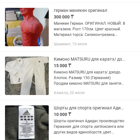
герман манекен оригинал
300 000 ₸
Манекен Герман. ОРИГИНАЛ. НОВЫЙ. В
магазине. Рост 170см. Цвет красный.
Материал торса: Силикон+резина
Основание водоналивное+присоски
Шымкент, 10 июля
Идеальный тренажер для отработки
точечной ударной техники с...
Кимоно MATSURU для каратэ/ дзюдо. Хлопок. Размер 150 (Германия)
15 000 ₸
Кимоно MATSURU для каратэ/ дзюдо.
Хлопок. Размер 150 (Германия)
Продам кимоно MATSURU для занятий
единоборствами - - Брэнд: MATSURU,
Алматы, 20 июля
Германия - Для: Карате, Дзюдо, Айкидо
- Размер: 150 см. На рост...
Шорты для спорта оригинал Адидас
10 000 ₸
Шорты оригинал Адидас производство
Германия ,для спорта ,кигбоксинга или
других видов единоборств ,цвет
черный с разными вставками