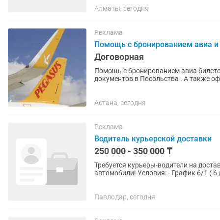
Алматы, сегодня
Реклама
Помощь с бронированием авиа и 
Договорная
Помощь с бронированием авиа билетов
документов в Посольства . А также о
зовут Айнура, я визовый...
Астана, сегодня
Реклама
Водитель курьерской доставки
250 000 - 350 000 ₸
Требуется курьеры-водители на доста
автомобили! Условия: - График 6/1 ( 6 дней рабочих, 1 день выходной) - Режим в день ДЕНЬ с
8.00 до 19.00, с 9.00...
Павлодар, сегодня