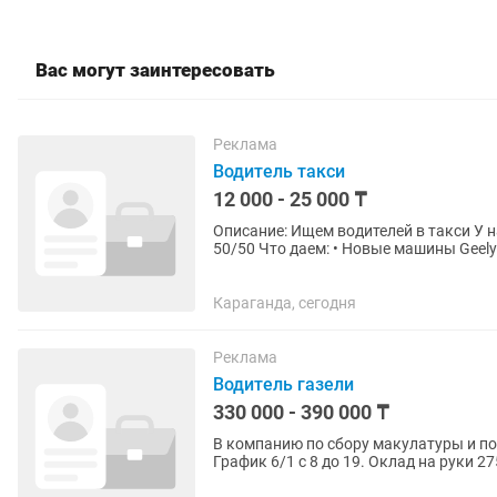
Вас могут заинтересовать
Реклама
Водитель такси
12 000 - 25 000 ₸
Описание: Ищем водителей в такси У нас простая схема: • Доход делим 50/50 • Бензин тоже
50/50 Что даем: • Новые машины Geely Emgrand 2025 года • Автомат коробка • Все расходы
(ремонт, страховка,...
Караганда, сегодня
Реклама
Водитель газели
330 000 - 390 000 ₸
В компанию по сбору макулатуры и по
График 6/1 с 8 до 19. Оклад на руки 2
обед. Класс...