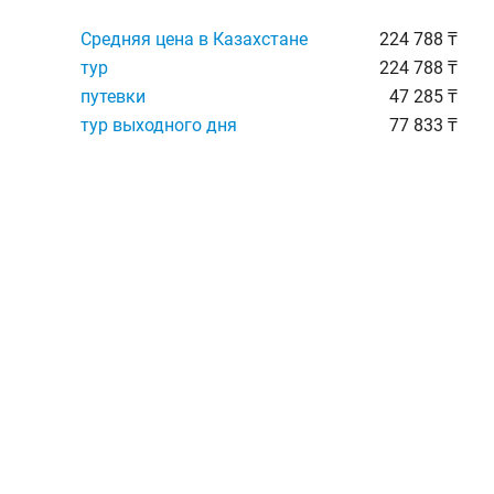
Средняя цена в Казахстане
224 788 ₸
тур
224 788 ₸
путевки
47 285 ₸
тур выходного дня
77 833 ₸