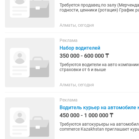
Требуется продавец по залу (Мерчендайзер) Расставление товара по полкам, проверка сроков
годности, ценники (ротация) График работы: 5/2 С 09:00-18:00 Зарплата на руки 250 000
Пенсионка Мед...
Алматы, сегодня
Реклама
Набор водителей
350 000 - 600 000 ₸
Требуются водители на авто компании.
страховки от 6 и выше
Алматы, сегодня
Реклама
Водитель курьер на автомобиле
450 000 - 1 000 000 ₸
Требуются автокурьеры на автомобиле компании (без опыта работы
commerce Kazakhstan приглашает курьеров. График: 2/2 Время работы: с 07
Зарплата выплачивается 3 раза...