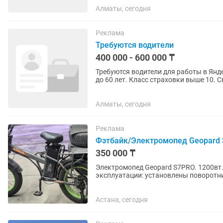
Алматы, сегодня
Реклама
Требуются водители
400 000 - 600 000 ₸
Требуются водители для работы в Яндекс такси на Chev
до 60 лет. Класс страховки выше 10. Справка о не судимости, психо, нарко, адресная
справка....
Алматы, сегодня
Реклама
Фэтбайк/Электромопед Geopard
350 000 ₸
Электромопед Geopard S7PRO. 1200вт
эксплуатации: установлены поворотник
держатель для телефона, шлем,...
Астана, сегодня