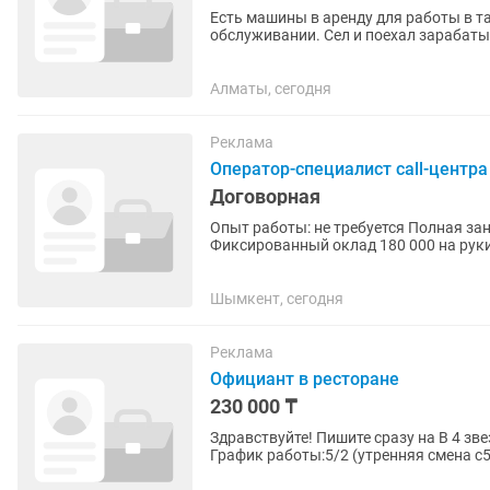
Есть машины в аренду для работы в такси Машины чистые, ухоженные, н
обслуживании. Сел и поехал зарабатывать. Доступные авто: •Geely Emgrand
•Hyundai Accent •Chevrolet...
Алматы, сегодня
Реклама
Оператор-специалист call-центра
Договорная
Опыт работы: не требуется Полная занятость График: 5/2 Рабочие часы: 8 Заработная плата:
Фиксированный оклад 180 000 на рук
вы взыскали за...
Шымкент, сегодня
Реклама
Официант в ресторане
230 000 ₸
Здравствуйте! Пишите сразу на В 4 звездочном отеле на ресторан Le Resto требуется официант
График работы:5/2 (утренняя смена с5:
договор Зп: оклад...