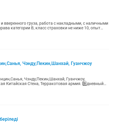
и вверенного груза, работа с накладными, с наличными
ава категории В, класс страховки не ниже 10, опыт
ин,Санья, Чэнду,Пекин,Шанхай, Гуанчжоу
нцин,Санья, Чэнду,Пекин,Шанхай, Гуанчжоу,
тайская Стена, Терракотовая армия. 9️⃣дневный
.
беріледі