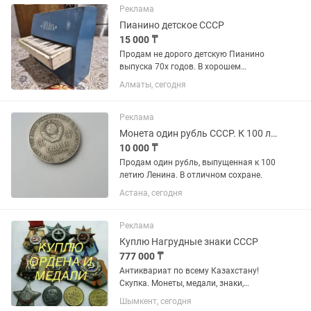
Реклама
Пианино детское СССР
15 000 ₸
Продам не дорого детскую Пианино
выпуска 70х годов. В хорошем
состоянии. Звук хороший громкий
Алматы, сегодня
соответствует нотной грамоте.
Клавиши и молоточки обклеена
мягкой кожей, что придаёт чистый
Реклама
хороший звук.
Монета один рубль СССР. К 100 летию Ленина.
10 000 ₸
Продам один рубль, выпущенная к 100
летию Ленина. В отличном сохране.
Астана, сегодня
Реклама
Куплю Нагрудные знаки СССР
777 000 ₸
Антиквариат по всему Казахстану!
Скупка. Монеты, медали, знаки,
статуэтки, иконы и многое другое! Если
Шымкент, сегодня
Вам нужно выгодно и быстро продать