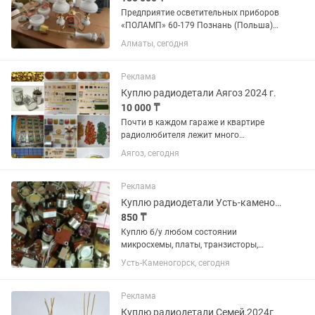
Предприятие осветительных приборов
«ПОЛАМП» 60-179 Познань (Польша)
ul. Bukowska 18 Контролёр: ВЕС НЕТТО/
Алматы, сегодня
БРУТТО Имеется отметка ОТК и номер
партии. Это подтверждает, что
светильник произведён на...
Реклама
Куплю радиодетали Аягоз 2024 г.
10 000 ₸
Почти в каждом гараже и квартире
радиолюбителя лежит много
неприметного на первый взгляд хлама,
Аягоз, сегодня
но это не так. В наше время это стоит
хороших денег.. тем более вашем
городе было много заводов по...
Реклама
Куплю радиодетали Усть-каменогорск
850 ₸
Куплю б/у любом состоянии
микросхемы, платы, транзисторы,
разъемы,реле, контакты от пускателей
Усть-Каменогорск, сегодня
и контакты от реле. Приборы-КИП и их
лом,Осциллографы,измерители,
генераторы, частотомеры советских...
Реклама
Куплю радиодетали Семей,2024г