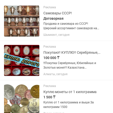
Реклама
Самовары СССР!
Договорная
Продажа и самовара из СССР!
Широкий ассортимент самоваров на
дровах 5,7 литров,разных форм,года
Шымкент, сегодня
выпуска по привлекательным ценам!
Быстрая доставка по всему
Казахстану! Владислав!
Реклама
Покупаю!! КУПЛЮ!! Серебряные,Юбилейные и Золотые Монеты
100 000 ₸
!!Покупка Серебряных, Юбилейных и
Золотых монет!! Казахстана
Российская Империи Монет
Алматы, сегодня
Европейских государств СССР и т.д
Покупаю ДОРОГО!! Лучшие
предложения по цене и оперативности
Реклама
сделки!!! Наличный...
Куплю монеты от 1 килограмма
1 500 ₸
Куплю от 1 килограмма и выше За
килограмм 1500