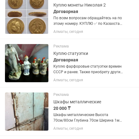
Куплю монеты Николая 2
Договорная
По всем вопросам обращайтесь на по
этому номеру. КУПЛЮ ✅ по Казахстану
🇰🇿 - Статуэтки и Бюсты СССР и ранее
Алматы, сегодня
( фарфор, чугун, силумин, алюминий,
латунь, бронза и.т.д ) - Царские монеты,
золотые и...
Реклама
Куплю статуэтки
Договорная
Куплю фарфоровые статуэтки времен
СССР и ранее. Также приобрету другие
предметы старины и
Алматы, сегодня
коллекционирования. Присылайте
фото
Реклама
Шкафы металлические
20 000 ₸
Шкафы металлические Высота
70см/80см Глубина 70см Ширина 1м
Производство СССР Б/у Цена за
Алматы, сегодня
секцию Подходят для хранения/СТО и
др.