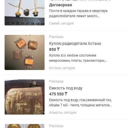
Договорная
Почти в каждом гараже и квартире
радиолюбителя лежит много
неприметного на первый взгляд хлама,
Семей, сегодня
но это не так.В наше время это стоит
хороших денег тем более вашем городе
было много заводов по...
Реклама
Куплю радиодетали Астана
850 ₸
Куплю б/у любом состоянии
микросхемы, платы, транзисторы,
разъемы,реле, контакты от пускателей
Астана, сегодня
и контакты от реле. Приборы-КИП и их
лом,Осциллографы,измерители,
генераторы, частотомеры советских...
Реклама
Емкость под воду
475 550 ₸
Емкость под воду, гсм,сжиженный газ,
объем 7 м3 - тенге, толщина металла
5мм. Изготовлена в ссср. Очень
Алматы, сегодня
качественная. Так же имеется емкость
3 м3-160000тенге. Емкости 1м3-70000,
металл 4-5 мм, 2 шт....
Реклама