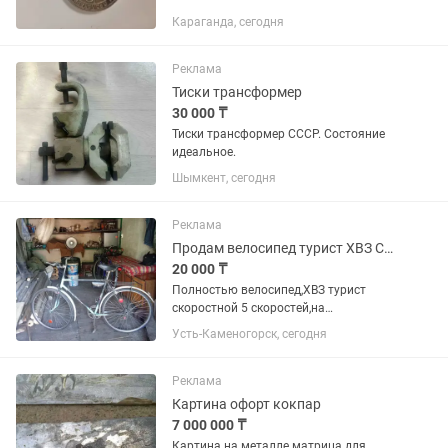
Караганда, сегодня
Реклама
Тиски трансформер
30 000 ₸
Тиски трансформер СССР. Состояние
идеальное.
Шымкент, сегодня
Реклама
Продам велосипед турист ХВЗ СССР
20 000 ₸
Полностью велосипед,ХВЗ турист
скоростной 5 скоростей,на
запчасти,заднее колесо сильная
Усть-Каменогорск, сегодня
восьмерка,1975 года
выпуска,возможен обмен
Реклама
Картина офорт кокпар
7 000 000 ₸
Картина на металле матрица для