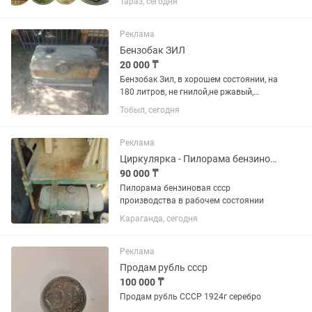
Тараз, сегодня
Реклама
Бензобак ЗИЛ
20 000 ₸
Бензобак Зил, в хорошем состоянии, на
180 литров, не гнилой,не ржавый,
производство СССР, г. Тобыл
Тобыл, сегодня
(Затобольск)
Реклама
Циркулярка - Пилорама бензиновая
90 000 ₸
Пилорама бензиновая ссср
производства в рабочем состоянии
Караганда, сегодня
Реклама
Продам рубль ссср
100 000 ₸
Продам рубль СССР 1924г серебро