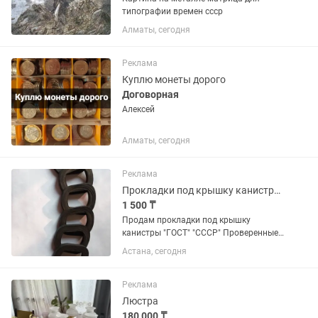
типографии времен ссср
Алматы, сегодня
Реклама
Куплю монеты дорого
Договорная
Алексей
Алматы, сегодня
Реклама
Прокладки под крышку канистры.
1 500 ₸
Продам прокладки под крышку
канистры "ГОСТ" "СССР" Проверенные,
БМС (бензо масло стойкий) материал.
Астана, сегодня
На фото полная канистра, цена за 1шт.
Реклама
Люстра
180 000 ₸