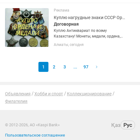
антиквариат предлагаем
воспользоваться нашими...
Реклама
Куплю нагрудные знаки СССР Ордена и Медали Значки
Договорная
Куплю Антиквариат по всему
Казахстану! Монеты, медали, ордена,
значки, статуэтки, иконы и многое
Алматы, сегодня
другое! Если Вам нужно выгодно и
быстро продать антиквариат
предлагаем воспользоваться
нашими...
1
2
3
...
97
Объявления
Хобби и спорт
Коллекционирование
Филателия
Қаз
Рус
© 2012-2026, АО «Kaspi Bank»
Пользовательское соглашение