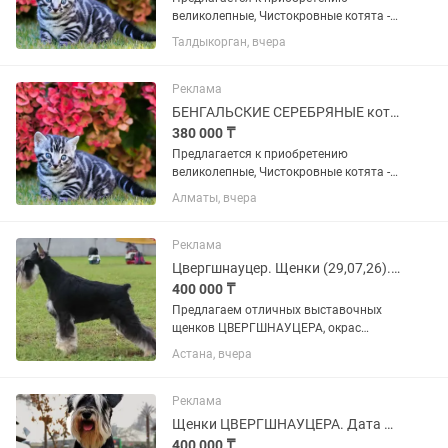
великолепные, Чистокровные котята -
БЕНГАЛЬСКОЙ породы! Серебряного
Талдыкорган, вчера
окраса словно снежный барс! -
Мальчик-красавчик , и есть девочки
красотки . Отлично знают лоток....
Реклама
БЕНГАЛЬСКИЕ СЕРЕБРЯНЫЕ котята
380 000 ₸
Предлагается к приобретению
великолепные, Чистокровные котята -
БЕНГАЛЬСКОЙ породы! Серебряного
Алматы, вчера
окраса словно снежный барс! -
Мальчик-красавчик , и есть девочки
красотки . Отлично знают лоток....
Реклама
Цвергшнауцер. Щенки (29,07,26). Бронь.
400 000 ₸
Предлагаем отличных выставочных
щенков ЦВЕРГШНАУЦЕРА, окрас
черный с серебром. Дата рождения
Астана, вчера
29,07,26 Не купированные (в помете 2
девочки и 3 мальчика). Идеальная
родословная РКФ от лучших...
Реклама
Щенки ЦВЕРГШНАУЦЕРА. Дата рождения 29,07,26
400 000 ₸