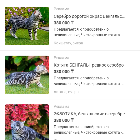
Реклама
Серебро дорогой окрас Бенгальские котята
380 000 ₸
Предлагается к приобретению
великолепные, Чистокровные котята -
БЕНГАЛЬСКОЙ породы! Серебряного
Кокшетау, вчера
окраса словно снежный барс! -
Мальчик-красавчик , и есть девочки
красотки . Отлично знают лоток....
Реклама
Котята БЕНГАЛЫ- редкое серебро
380 000 ₸
Предлагается к приобретению
великолепные, Чистокровные котята -
БЕНГАЛЬСКОЙ породы! Серебряного
Астана, вчера
окраса словно снежный барс! -
Мальчик-красавчик , и есть девочки
красотки . Отлично знают лоток....
Реклама
ЭКЗОТИКА, бенгальские в серебре
380 000 ₸
Предлагается к приобретению
великолепные, Чистокровные котята -
БЕНГАЛЬСКОЙ породы! Серебряного