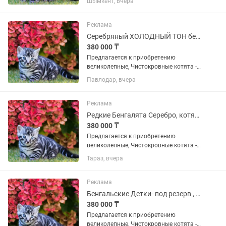
Шымкент, вчера
окраса словно снежный барс! -
Мальчик-красавчик , и есть девочки
красотки . Отлично знают лоток....
Реклама
Серебряный ХОЛОДНЫЙ ТОН бенгальские котята
380 000 ₸
Предлагается к приобретению
великолепные, Чистокровные котята -
БЕНГАЛЬСКОЙ породы! Серебряного
Павлодар, вчера
окраса словно снежный барс! -
Мальчик-красавчик , и есть девочки
красотки . Отлично знают лоток....
Реклама
Редкие Бенгалята Серебро, котята
380 000 ₸
Предлагается к приобретению
великолепные, Чистокровные котята -
БЕНГАЛЬСКОЙ породы! Серебряного
Тараз, вчера
окраса словно снежный барс! -
Мальчик-красавчик , и есть девочки
красотки . Отлично знают лоток....
Реклама
Бенгальские Детки- под резерв , КОТЯТА
380 000 ₸
Предлагается к приобретению
великолепные, Чистокровные котята -