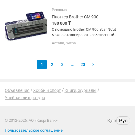
ASRock B660M - hdv ОЗУ ADATA 16 GB
Процессор intel core i5 12400F oem
Реклама
Кулер...
Плоттер Brother CM 900
180 000 ₸
С помощью Brother CM 900 ScanNCut
можно отсканировать собственный
рисунок, а затем сохранить его как
Астана, вчера
файл, готовый к вырезанию или
рисованию в формат SVG и PES не
нуждающемся в преобразовывании
для...
1
2
3
...
23
Объявления
Хобби и спорт
Книги, журналы
Учебная литература
Қаз
Рус
© 2012-2026, АО «Kaspi Bank»
Пользовательское соглашение