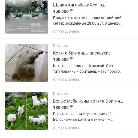
Щенки Английский сеттер
450 000 ₸
Продаются щенки породы Английский
сеттер, рождённые 28.06.26г, 8 щенков-
5 мальчиков и 3 девочки, к моменту
Алматы, вчера
продажи у щенков будут полный пакет
документов, прививки и обработки по
возрасту. Ищут...
Реклама
Котята британцы вислоухие
100 000 ₸
Котята с правильной вязкой. Отец
титулованный британец, мать просто
красивая вислоухая британка,
Алматы, вчера
породистая. Документы есть - от
ассоциации. Оценочная стоимость 500
Зеленоглазая девочка и...
Реклама
Белые Мейн Куны котята Оригиналы
180 000 ₸
Берите пока они еще остались 🤍
Белоснежные котята мейн-кун —
открыто бронирование! 🤍 Родились 8
Алматы, вчера
июля. В помёте всего 3 котёнка —
красивые, крупные и перспективные