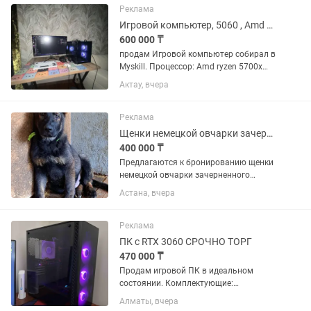
малыши. 🐈⬛ Отец — огромный
Реклама
чёрный...
Игровой компьютер, 5060 , Amd 5700x
600 000 ₸
продам Игровой компьютер собирал в
Myskill. Процессор: Amd ryzen 5700x
Охлаждение: Pccooler paladin ex400S
Актау, вчера
Оперативка: Kingstone fury beast 32g
DDR4 Мать: Gigabyte B550M aorus elite
Видеокарта:...
Реклама
Щенки немецкой овчарки зачерненного зонарного окраса(ГДР линия)
400 000 ₸
Предлагаются к бронированию щенки
немецкой овчарки зачерненного
зонарного окраса с отличной
Астана, вчера
родословной. Родители ГДР линия.
Отец привозной из России(РР ГДР).
Мать от привозных из Беларуси...
Реклама
ПК с RTX 3060 СРОЧНО ТОРГ
470 000 ₸
Продам игровой ПК в идеальном
состоянии. Комплектующие:
Видеокарта Asus RTX 3060 dual OC
Алматы, вчера
Edition 12GB Материнская плата