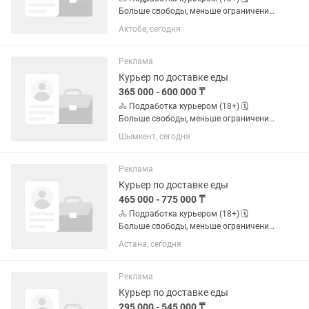
Больше свободы, меньше ограничений
по графику. ✅ Свободный график ✅
Актобе, сегодня
Можно без опыта ✅ Пешком, на
велосипеде, мотоцикле или
автомобиле ✅ Подходит студентам и
Реклама
тем, кто...
Курьер по доставке еды
365 000 - 600 000 ₸
🚴 Подработка курьером (18+) 🗓️
Больше свободы, меньше ограничений
по графику. ✅ Свободный график ✅
Шымкент, сегодня
Можно без опыта ✅ Пешком, на
велосипеде, мотоцикле или
автомобиле ✅ Подходит студентам и
Реклама
тем, кто...
Курьер по доставке еды
465 000 - 775 000 ₸
🚴 Подработка курьером (18+) 🗓️
Больше свободы, меньше ограничений
по графику. ✅ Свободный график ✅
Астана, сегодня
Можно без опыта ✅ Пешком, на
велосипеде, мотоцикле или
автомобиле ✅ Подходит студентам и
Реклама
тем, кто...
Курьер по доставке еды
295 000 - 545 000 ₸