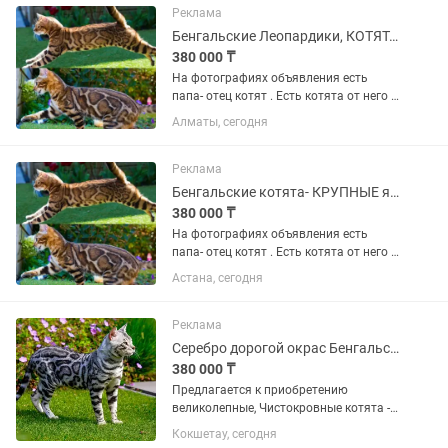
шерсти . Для остальных ориенталов ,...
Реклама
Бенгальские Леопардики, КОТЯТА ЗОЛОТЫЕ
380 000 ₸
На фотографиях объявления есть
папа- отец котят . Есть котята от него ,
бенгальские. Розетка на золоте,
Алматы, сегодня
крупненькие. Папа большой, носитель
угля. Мама тоже угольная. Доп фото
родителей и котят по...
Реклама
Бенгальские котята- КРУПНЫЕ яркие, Золото
380 000 ₸
На фотографиях объявления есть
папа- отец котят . Есть котята от него ,
бенгальские. Розетка на золоте,
Астана, сегодня
крупненькие. Папа большой, носитель
угля. Мама тоже угольная. Доп фото
родителей и котят по...
Реклама
Серебро дорогой окрас Бенгальские котята
380 000 ₸
Предлагается к приобретению
великолепные, Чистокровные котята -
БЕНГАЛЬСКОЙ породы! Серебряного
Кокшетау, сегодня
окраса словно снежный барс! -