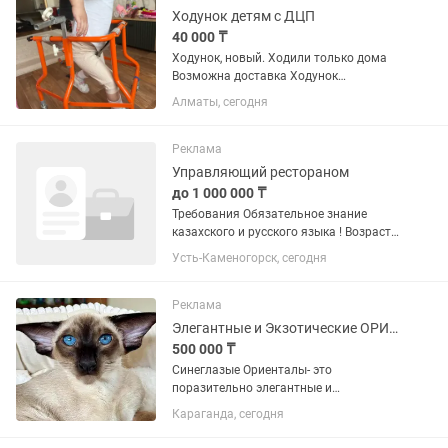
Ходунок детям с ДЦП
40 000 ₸
Ходунок, новый. Ходили только дома
Возможна доставка Ходунок
трансформер, Можно убрать заднюю
Алматы, сегодня
часть Можно убрать подвесы Все
липучки новые По возрасту наверное с
1,5-2 года уже можно вставать...
Реклама
Управляющий рестораном
до 1 000 000 ₸
Требования Обязательное знание
казахского и русского языка ! Возраст
30+ Образование и опыт Высшее или
Усть-Каменогорск, сегодня
среднее специальное образование.
Опыт работы управляющим ресторана
от 3 лет. Опыт...
Реклама
Элегантные и Экзотические ОРИЕНТАЛЬНЫЕ котята
500 000 ₸
Синеглазые Ориенталы- это
поразительно элегантные и
экзотические кошки . Голубой цвет глаз
Караганда, сегодня
по стандарту породы допустим только
у особей с сиамской расцветкой