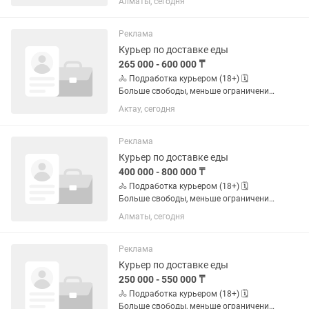
Алматы, сегодня
старше, без вредных привычек
,пунктуальный, общительный,
аккуратный, честный, внимательный! С
Реклама
опытом...
Курьер по доставке еды
265 000 - 600 000 ₸
🚴 Подработка курьером (18+) 🗓️
Больше свободы, меньше ограничений
по графику. ✅ Свободный график ✅
Актау, сегодня
Можно без опыта ✅ Пешком, на
велосипеде, мотоцикле или
автомобиле ✅ Подходит студентам и
Реклама
тем, кто...
Курьер по доставке еды
400 000 - 800 000 ₸
🚴 Подработка курьером (18+) 🗓️
Больше свободы, меньше ограничений
по графику. ✅ Свободный график ✅
Алматы, сегодня
Можно без опыта ✅ Пешком, на
велосипеде, мотоцикле или
автомобиле ✅ Подходит студентам и
Реклама
тем, кто...
Курьер по доставке еды
250 000 - 550 000 ₸
🚴 Подработка курьером (18+) 🗓️
Больше свободы, меньше ограничений