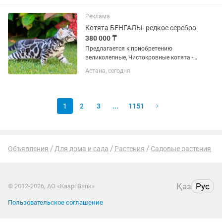
Мальчик-красавчик , и есть девочки
красотки . Отлично знают лоток....
Реклама
Котята БЕНГАЛЫ- редкое серебро
380 000 ₸
Предлагается к приобретению
великолепные, Чистокровные котята -
БЕНГАЛЬСКОЙ породы! Серебряного
Астана, сегодня
окраса словно снежный барс! -
Мальчик-красавчик , и есть девочки
красотки . Отлично знают лоток....
1
2
3
...
1151
Объявления
Для дома и сада
Растения
Садовые растения
Қаз
Рус
© 2012-2026, АО «Kaspi Bank»
Пользовательское соглашение