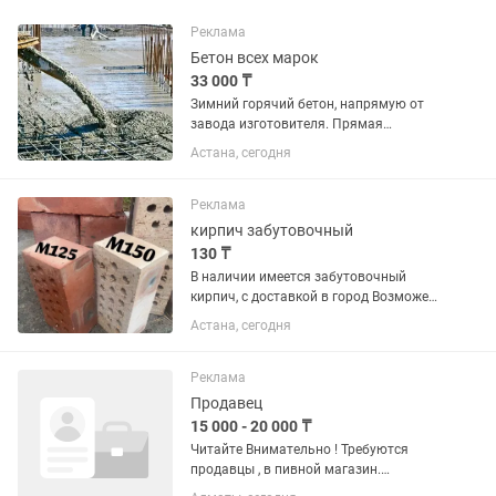
Реклама
Бетон всех марок
33 000 ₸
Зимний горячий бетон, напрямую от
завода изготовителя. Прямая
доставка по городу и области. Самый
Астана, сегодня
качественный бетон
Реклама
кирпич забутовочный
130 ₸
В наличии имеется забутовочный
кирпич, с доставкой в город Возможен
бартер
Астана, сегодня
Реклама
Продавец
15 000 - 20 000 ₸
Читайте Внимательно ! Требуются
продавцы , в пивной магазин.
Требование к продавцу :от 21 года и