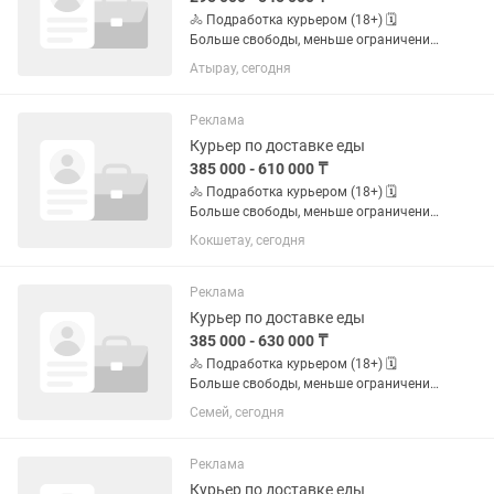
🚴 Подработка курьером (18+) 🗓️
Больше свободы, меньше ограничений
по графику. ✅ Свободный график ✅
Атырау, сегодня
Можно без опыта ✅ Пешком, на
велосипеде, мотоцикле или
автомобиле ✅ Подходит студентам и
Реклама
тем, кто...
Курьер по доставке еды
385 000 - 610 000 ₸
🚴 Подработка курьером (18+) 🗓️
Больше свободы, меньше ограничений
по графику. ✅ Свободный график ✅
Кокшетау, сегодня
Можно без опыта ✅ Пешком, на
велосипеде, мотоцикле или
автомобиле ✅ Подходит студентам и
Реклама
тем, кто...
Курьер по доставке еды
385 000 - 630 000 ₸
🚴 Подработка курьером (18+) 🗓️
Больше свободы, меньше ограничений
по графику. ✅ Свободный график ✅
Семей, сегодня
Можно без опыта ✅ Пешком, на
велосипеде, мотоцикле или
автомобиле ✅ Подходит студентам и
Реклама
тем, кто...
Курьер по доставке еды