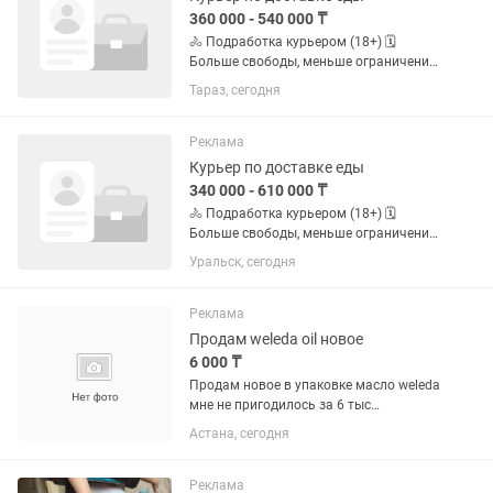
360 000 - 540 000 ₸
🚴 Подработка курьером (18+) 🗓️
Больше свободы, меньше ограничений
по графику. ✅ Свободный график ✅
Тараз, сегодня
Можно без опыта ✅ Пешком, на
велосипеде, мотоцикле или
автомобиле ✅ Подходит студентам и
Реклама
тем, кто...
Курьер по доставке еды
340 000 - 610 000 ₸
🚴 Подработка курьером (18+) 🗓️
Больше свободы, меньше ограничений
по графику. ✅ Свободный график ✅
Уральск, сегодня
Можно без опыта ✅ Пешком, на
велосипеде, мотоцикле или
автомобиле ✅ Подходит студентам и
Реклама
тем, кто...
Продам weleda oil новое
6 000 ₸
Продам новое в упаковке масло weleda
мне не пригодилось за 6 тыс
самовывоз или доставка оплачиваете
Астана, сегодня
сами
Реклама