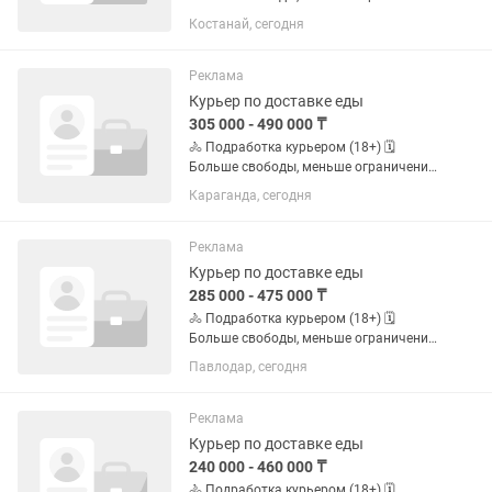
по графику. ✅ Свободный график ✅
Костанай, сегодня
Можно без опыта ✅ Пешком, на
велосипеде, мотоцикле или
автомобиле ✅ Подходит студентам и
Реклама
тем, кто...
Курьер по доставке еды
305 000 - 490 000 ₸
🚴 Подработка курьером (18+) 🗓️
Больше свободы, меньше ограничений
по графику. ✅ Свободный график ✅
Караганда, сегодня
Можно без опыта ✅ Пешком, на
велосипеде, мотоцикле или
автомобиле ✅ Подходит студентам и
Реклама
тем, кто...
Курьер по доставке еды
285 000 - 475 000 ₸
🚴 Подработка курьером (18+) 🗓️
Больше свободы, меньше ограничений
по графику. ✅ Свободный график ✅
Павлодар, сегодня
Можно без опыта ✅ Пешком, на
велосипеде, мотоцикле или
автомобиле ✅ Подходит студентам и
Реклама
тем, кто...
Курьер по доставке еды
240 000 - 460 000 ₸
🚴 Подработка курьером (18+) 🗓️