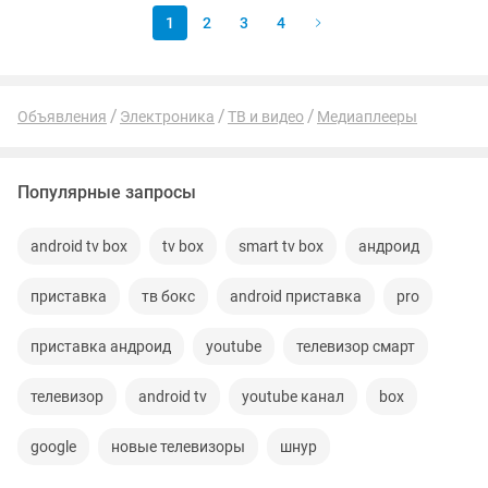
1
2
3
4
Объявления
Электроника
ТВ и видео
Медиаплееры
Популярные запросы
android tv box
tv box
smart tv box
андроид
приставка
тв бокс
android приставка
pro
приставка андроид
youtube
телевизор смарт
телевизор
android tv
youtube канал
box
google
новые телевизоры
шнур