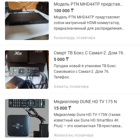
Модель PTN MHD44TP представляет собой матричный HDMI коммутатор
100 000 ₸
Модель PTN MHD44TP представляет
собои матричный HDMI коммутатор,
предназначенный для распределения
цифровых сигналов для коммерческих
Кызылорда, позавчера
и бытовых потребителей, в тех случаях,
когда имеется...
Смарт ТВ Бокс.С Самал-2. Дом 76.
5 000 ₸
Продам новый в упаковке ТВ Бокс.
Самовывоз с Самал-2. Дом 76.
Телефон: .
Алматы, позавчера
Медиаплеер DUNE HD TV 175 N
15 000 ₸
Медиаплеер Dune HD TV-175N (также
известный как Dune HD SmartBox 4K
Plus) — это компактная ТВ-приставка
на базе Android, которая позволяет
Жезказган, позавчера
воспроизводить Ultra HD 4K видео,