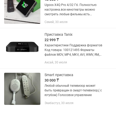
Ugoos X4Q Pro 4/32 Гб. Полностью
настроена.все кинотеатры можно
смотреть любые фильмы.есть
бесплатные каналы. процессор Amlogic
Семей, 30 июля
S905Х4.нужен только интернет и
аккаунт Google
Приставка Tanix
22 999 ₸
Характеристики Поддержка форматов
Код товара: 100121495 Форматы
файлов MOV, MP4, MKV, AVI, WMV, RM,
RMVB, ISO, VOB, DAT, FLV Кодеки MPEG1,
Аксай, 30 июля
MPEG2, MPEG4, XviD, DivX, H.264, WMV9,
AVCHD, VC1, HEVC...
Smart приставка
30 000 ₸
Любой обычный телевизор может
быть превращен в смарт-телевизор,( с
ютубом) Голосовое управление
Экибастуз, 30 июля