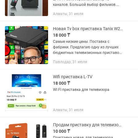
каналов. Большой выбор фильмов.
Ютуб и много других приложений
Алматы, 31 июля
Новая Tv box приставка Tanix W2 - прошивка SlimBox tv.
18 000 ₸
Самые низкие цены. Поставка с
фабрики. Предлагаю одну из лучших
бюджетных телевизионных приставок
Tanix W2. Tanix W2 /2х16 - 18000 тг.
Павлодар, 31 июля
Tanix W2 /4х32 - 22000 тг. Tanix W2
/4х64 - 26000...
Wifi приставка L-TV
18 000 ₸
WI FI приставка для телевизора
Алматы, 31 июля
Продам приставку для телевизора
10 000 ₸
Приставка новая, для телевизора,