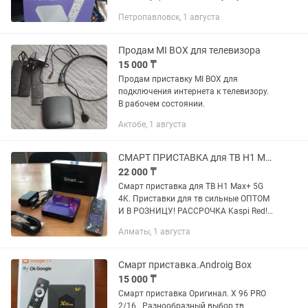
Четырехъядерный процессор allwiner
Петропавловск, 1 августа
H313. Mali G31. 2/8gb. H96Max все это
умеет. Работает плавно и без...
Продам MI BOX для телевизора
15 000 ₸
Продам приставку MI BOX для
подключения интернета к телевизору.
В рабочем состоянии.
Актобе, 1 августа
СМАРТ ПРИСТАВКА для ТВ H1 Max+ 5G 4K. Оптом и в розницу
22 000 ₸
Смарт приставка для ТВ H1 Max+ 5G
4K. Приставки для тв сильные ОПТОМ
И В РОЗНИЦУ! РАССРОЧКА Kaspi Red!
Выходы - Компонентный, HDMI, RJ-45
Алматы, 1 августа
Интерфейсы - USB, Ethernet, Wi-Fi
Максимальное разрешение...
Смарт приставка.Androig Box
15 000 ₸
Смарт приставка Оригинал. Х 96 PRO
2/16 . Разнообразный выбор тв