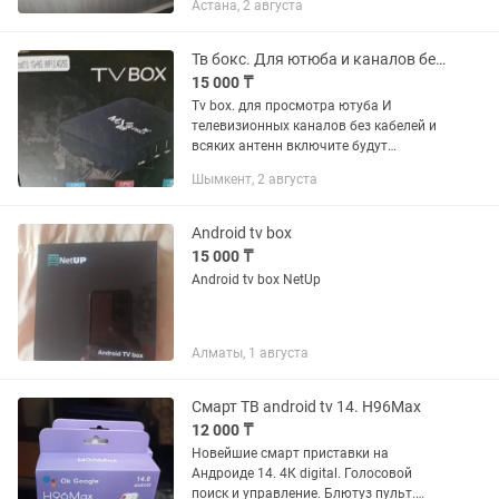
Астана, 2 августа
Тв бокс. Для ютюба и каналов без антенн и кабелей
15 000 ₸
Tv box. для просмотра ютуба И
телевизионных каналов без кабелей и
всяких антенн включите будут
показывать. Доставка и настройка по
Шымкент, 2 августа
городу.
Android tv box
15 000 ₸
Android tv box NetUp
Алматы, 1 августа
Смарт ТВ android tv 14. H96Max
12 000 ₸
Новейшие смарт приставки на
Андроиде 14. 4К digital. Голосовой
поиск и управление. Блютуз пульт.