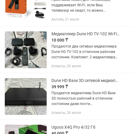
поддерживает Wi-Fi. если Ваш
телевизор не смарт, то можно
настроить приставку и смотреть тв
Актобе, 31 июля
,уоutube и скачивать разные
приложения.
Медиаплеер Dune HD TV-102 Wi-Fi, комплект (2 шт)
10 000 ₸
Продаются два сетевых медиаплеера
Dune HD TV-102 в отличном рабочем
состоянии. Комплект: 2 медиаплеера
Dune HD TV-102; 2 Wi-Fi антенны; 2
Алматы, 30 июля
блока питания; 1 оригинальный пульт
ДУ; 2 внешних...
Dune HD Base 3D сетевой медиаплеер
39 999 ₸
Продается медиаплеер Dune HD Base
3D полностью рабочий в отличном
состоянии даже почти
новый.поддерживает Blu Ray
Алматы, 30 июля
3D,ISO,MKV,Full HDи другие популярные
видиоформаты подключается к
телевизору через...
Ugoos X4Q Pro 4/32 Гб
40 000 ₸