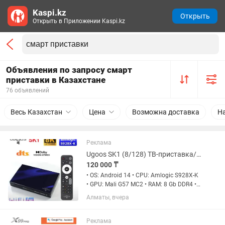
Kaspi.kz
Открыть
Открыть в Приложении Kaspi.kz
Объявления по запросу смарт
приставки в Казахстане
76 объявлений
Весь Казахстан
Цена
Возможна доставка
Н
Реклама
Ugoos SK1 (8/128) ТВ-приставка/TV-Box
120 000 ₸
• OS: Android 14 • CPU: Amlogic S928X-K
• GPU: Mali G57 MC2 • RAM: 8 Gb DDR4 •
ROM: 128 Gb eMMC • Network: Wi-Fi 6
Алматы, вчера
(802.11 ax) 2.4GHz/5GHz, 2x2 MIMO,
1000M-LAN, Bluetooth 5.2 • HDMI:
1xHDMI 2.1a,...
Реклама