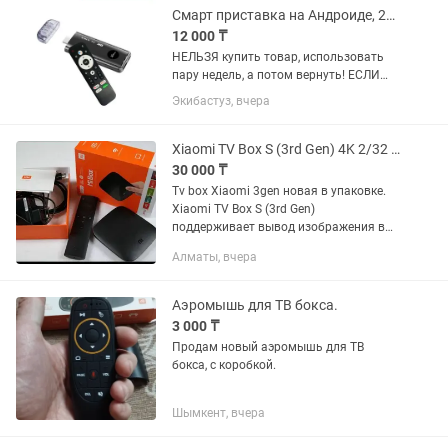
Смарт приставка на Андроиде, 2/16Гб
12 000 ₸
НЕЛЬЗЯ купить товар, использовать
пару недель, а потом вернуть! ЕСЛИ
товар исправен, он ваш навсегда.
Экибастуз, вчера
ТОЛЬКО ЕСЛИ есть дефект, по вине
производителя, производится
бесплатный ремонт или...
Xiaomi TV Box S (3rd Gen) 4K 2/32 Гб
30 000 ₸
Tv box Xiaomi 3gen новая в упаковке.
Xiaomi TV Box S (3rd Gen)
поддерживает вывод изображения в
4K, а также все технологии улучшения
Алматы, вчера
картинки и звука, включая Dolby Vision
на пару с Dolby Atmos и...
Аэромышь для ТВ бокса.
3 000 ₸
Продам новый аэромышь для ТВ
бокса, с коробкой.
Шымкент, вчера