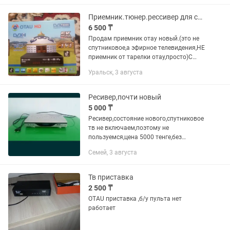
включая контент высокой...
Приемник.тюнер.рессивер для старых телевизоров
6 500 ₸
Продам приемник отау новый.(это не
спутниковое,а эфирное телевидения,НЕ
приемник от тарелки отау,просто)С
ним любой тв и старый тоже,будет
Уральск, 3 августа
показывать бесплатно 25 цифровых
каналов с простой домашней...
Ресивер,почти новый
5 000 ₸
Ресивер,состояние нового,спутниковое
тв не включаем,поэтому не
пользуемся,цена 5000 тенге,без
пульта,покупали в два раза дороже,
Семей, 3 августа
телефон
Тв приставка
2 500 ₸
OTAU приставка ,б/у пульта нет
работает