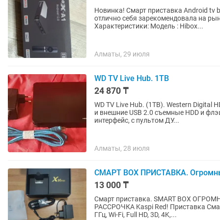
Новинка! Смарт приставка Android tv box с голос
отлично себя зарекомендовала на рын
Характеристики: Модель : Hibox...
Алматы, 29 июля
WD TV Live Hub. 1TB
24 870 ₸
WD TV Live Hub. (1TB). Western Digital HD медиаплеер, использующий встроенный жесткий диск
и внешние USB 2.0 съемные HDD и фл
интерфейс, с пультом ДУ...
Алматы, 28 июля
СМАРТ BOX ПРИСТАВКА. Огромный 
13 000 ₸
Смарт приставка. SMART BOX ОГРО
РАССРОЧКА Kaspi Red! Приставка Смарт-
ГГц, Wi-Fi, Full HD, 3D, 4K,...