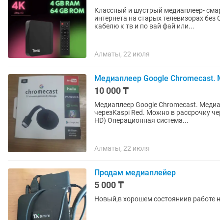
Классный и шустрый медиаплеер- смар
интернета на старых телевизорах без 
кабелю к тв и по вай фай или...
Алматы, 22 июля
Медиаплеер Google Chromecast. 
10 000 ₸
Медиаплеер Google Chromecast. Медиа
черезKaspi Red. Можно в рассрочку че
HD) Операционная система...
Алматы, 22 июля
Продам медиаплейер
5 000 ₸
Новый,в хорошем состояниив работе н