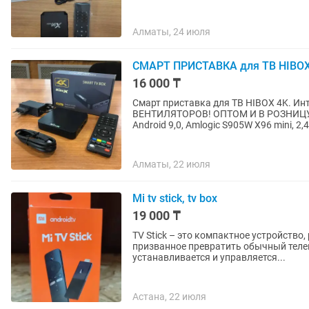
Алматы, 24 июля
СМАРТ ПРИСТАВКА для ТВ HIBOX 
16 000 ₸
Смарт приставка для ТВ HIBOX 4K. 
ВЕНТИЛЯТОРОВ! ОПТОМ И В РОЗНИЦУ! РАССРОЧКА Kaspi 
Android 9,0, Amlogic S905W X96 mini, 2,4.
Алматы, 22 июля
Mi tv stick, tv box
19 000 ₸
TV Stick – это компактное устройство
призванное превратить обычный телеви
устанавливается и управляется...
Астана, 22 июля