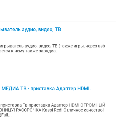
ыватель аудио, видео, ТВ
рыватель аудио, видео, ТВ (также игры, через usb
очем состоянии. Прилагается к нему также зарядка.
 МЕДИА ТВ - приставка Адаптер HDMI.
иаприставка Тв-приставка Адаптер HDMI ОГРОМНЫЙ
ИЦУ! РАССРОЧКА Kaspi Red! Отличное качество!
ull...