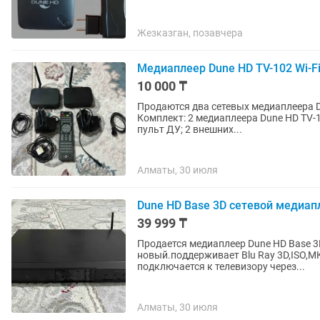
Жезказган, позавчера
Медиаплеер Dune HD TV-102 Wi-Fi
10 000 ₸
Продаются два сетевых медиаплеера D
Комплект: 2 медиаплеера Dune HD TV-102; 2 Wi-Fi антенны; 2 блока питания; 1 оригинальный
пульт ДУ; 2 внешних...
Алматы, 30 июля
Dune HD Base 3D сетевой медиап
39 999 ₸
Продается медиаплеер Dune HD Base 3
новый.поддерживает Blu Ray 3D,ISO,M
подключается к телевизору через...
Алматы, 30 июля