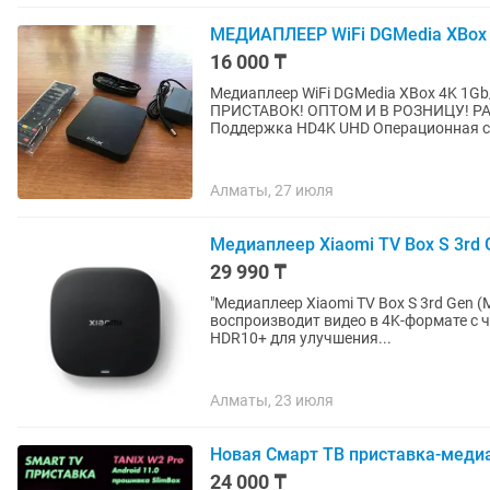
МЕДИАПЛЕЕР WiFi DGMedia XBox 
16 000 ₸
Медиаплеер WiFi DGMedia XBox 4K 1
ПРИСТАВОК! ОПТОМ И В РОЗНИЦУ! РАССРОЧКА Kaspi Re
Поддержка HD4K UHD Операционная си
Алматы, 27 июля
Медиаплеер Xiaomi TV Box S 3rd G
29 990 ₸
"Медиаплеер Xiaomi TV Box S 3rd Gen (MDZ-32-AA) Медиаплеер Xiaom
воспроизводит видео в 4K-формате с ча
HDR10+ для улучшения...
Алматы, 23 июля
Новая Смарт ТВ приставка-медиап
24 000 ₸