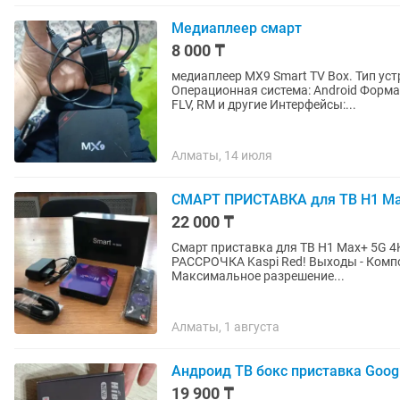
Медиаплеер смарт
8 000 ₸
медиаплеер MX9 Smart TV Box. Тип устройства: медиаплеер Поддержка HD: 4K UHD
Операционная система: Android Форматы
FLV, RM и другие Интерфейсы:...
Алматы, 14 июля
СМАРТ ПРИСТАВКА для ТВ H1 Max
22 000 ₸
Смарт приставка для ТВ H1 Max+ 5G 
РАССРОЧКА Kaspi Red! Выходы - Компонентный, HDMI, RJ-45 Интерфейсы - USB, Ethernet, Wi-Fi
Максимальное разрешение...
Алматы, 1 августа
Андроид ТВ бокс приставка Goog
19 900 ₸