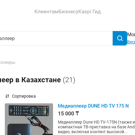
Клиентам
Бизнесу
Kaspi Гид
Мой
Вес
аплееры
леер в Казахстане
(21)
Сортировка
Медиаплеер DUNE HD TV 175 N
15 000 ₸
Медиаплеер Dune HD TV-175N (также и
компактная ТВ-приставка на базе Andr
видео, включая контент высокой...