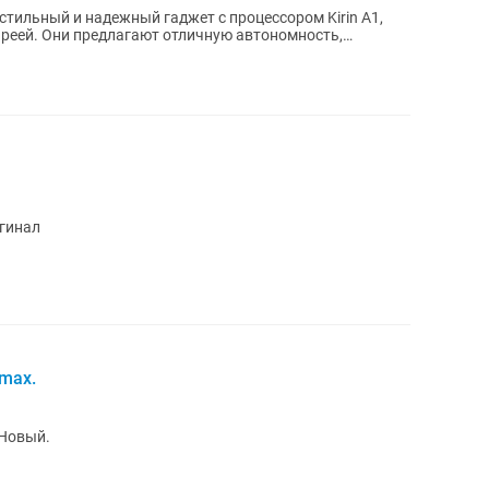
стильный и надежный гаджет с процессором Kirin A1,
реей. Они предлагают отличную автономность,
игинал
 max.
 Новый.