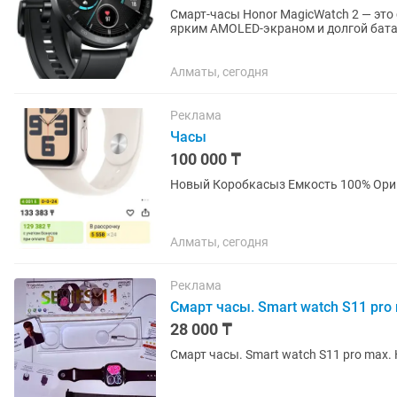
Смарт-часы Honor MagicWatch 2 — это 
ярким AMOLED-экраном и долгой бата
множество спортивных режимов и...
Алматы, сегодня
Реклама
Часы
100 000 ₸
Новый Коробкасыз Емкость 100% Ор
Алматы, сегодня
Реклама
Смарт часы. Smart watch S11 pro
28 000 ₸
Смарт часы. Smart watch S11 pro max.