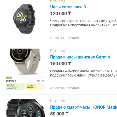
Реклама
Часы coros pace 3
120 000 ₸
Часы coros pace 3 Очень легкие и удобные. Точный GPS. Долгая работа без подзарядки.
Подробная спортивная аналитика. Вес: 30 г (с нейлоновым ремешком) или 38 г (с
силиконовым). Экран: 1,2”...
Алматы, сегодня
Реклама
Продам часы женские Garmin
160 000 ₸
Продам женские часы Garmin VENU 3S, 
подружилась с ними. Стекло в идеальн
ремешке.
Алматы, сегодня
Реклама
Продаю смарт-часы HONOR Magic
50 000 ₸