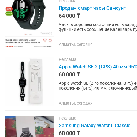
Реклама
Продам смарт часы Самсунг
64 000 ₸
Часы в хорошем состоянии есть зарядка На экране стекло защитное Работают отлич
функции есть сообщение Календарь п
без дело
Алматы, сегодня
Реклама
Apple Watch SE 2 (GPS) 40 мм 95
60 000 ₸
Apple Watch SE (2-го поколения, GPS) 40 мм | Состояни
поколения (GPS), 40 мм, алюминиевый
каких-либо...
Алматы, сегодня
Реклама
Samsung Galaxy Watch6 Classic
60 000 ₸