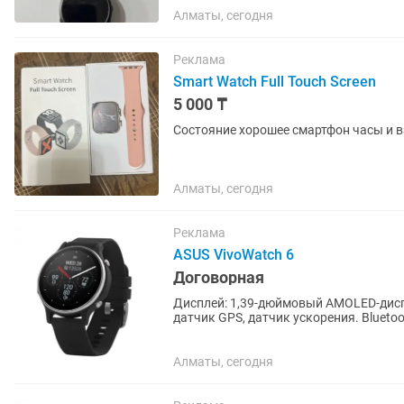
Алматы, сегодня
Реклама
Smart Watch Full Touch Screen
5 000 ₸
Состояние хорошее смартфон часы и в
Алматы, сегодня
Реклама
ASUS VivoWatch 6
Договорная
Дисплей: 1,39-дюймовый AMOLED-дисплей Датчики: датчик ЭКГ, датчик ФПГ, да
датчик GPS, датчик ускорения. Bluetooth 5.0 или более поздней версии. Возможность
синхронизации с Android 8 или...
Алматы, сегодня