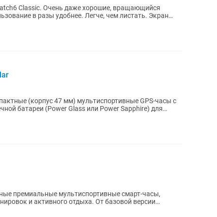
atch6 Classic. Очень даже хорошие, вращающийся
ьзование в разы удобнее. Легче, чем листать. Экран
lar
компактные (корпус 47 мм) мультиспортивные GPS-часы с
ной батареи (Power Glass или Power Sapphire) для
актные премиальные мультиспортивные смарт-часы,
ировок и активного отдыха. От базовой версии