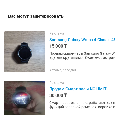
Вас могут заинтересовать
Реклама
Samsung Galaxy Watch 4 Classic
15 000 ₸
Продам смарт-часы Samsung Galaxy Wat
крутым крутящимся безелем, смотрится
работает идеально (пульс,...
Астана, сегодня
Реклама
Продам Смарт часы NOLIMIT
30 000 ₸
Смарт часы, отличные, работают как н
функций,запасной ремешок, коробка в