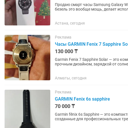
Продаю смарт часы Samsung Galaxy W
безель это вообще мощь, делает испол
яркий, интерфейс удобный,...
Астана, сегодня
Реклама
Часы GARMIN Fenix 7 Sapphire So
130 000 ₸
Garmin Fenix 7 Sapphire Solar — это 
прочным дизайном, зарядкой от солнеч
продления времени...
Алматы, сегодня
Реклама
GARMIN Fenix 6s sapphire
70 000 ₸
Garmin fēnix 6s Sapphire — это комп
созданные для профессиональных трен
линейки fēnix 6S эта модель...