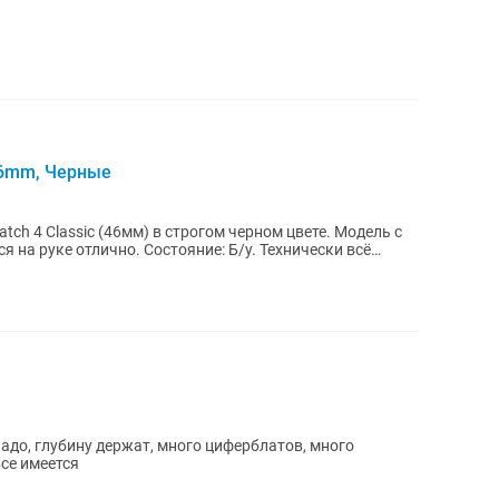
 46mm, Черные
ch 4 Classic (46мм) в строгом черном цвете. Модель с
 на руке отлично. Состояние: Б/у. Технически всё
адо, глубину держат, много циферблатов, много
се имеется