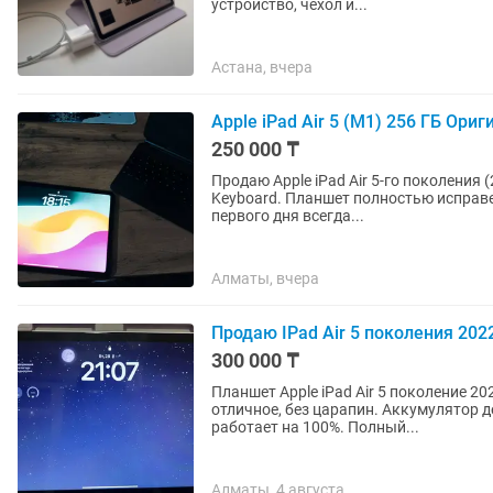
устройство, чехол и...
Астана, вчера
Apple iPad Air 5 (M1) 256 ГБ Ори
250 000 ₸
Продаю Apple iPad Air 5-го поколения 
Keyboard. Планшет полностью исправен
первого дня всегда...
Алматы, вчера
Продаю IPad Air 5 поколения 202
300 000 ₸
Планшет Apple iPad Air 5 поколение 2022 Wi-Fi 10.9 дюйм 8 Гб/256 Гб розовый Сост
отличное, без царапин. Аккумулятор д
работает на 100%. Полный...
Алматы, 4 августа