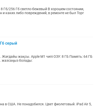
Гб светло-бежевый В хорошем состоянии,
 и каких либо повреждений, в ремонте не был Торг
 Гб серый
 Жағдайы жақсы. Apple M1 чипі ОЗУ: 8 ГБ Память: 64 ГБ
Чехол-клавиатура мен стилус подарка. жазсаңыз болады:
на в США. Не понадобился. Цвет фиолетовый. iPad Air 5,