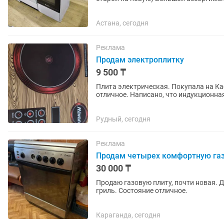
ассортимент ДОСТАВКА И...
Астана, сегодня
Реклама
Продам электроплитку
9 500 ₸
Плита электрическая. Покупала на Ка
отличное. Написано, что индукционная
Рудный, сегодня
Реклама
Продам четырех комфортную газ
30 000 ₸
Продаю газовую плиту, почти новая. 
гриль. Состояние отличное.
Караганда, сегодня