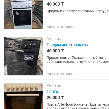
40 000 ₸
Продам в хорошем состоянии плиту , а
Алматы, сегодня
Реклама
Продам электро плиту
40 000 ₸
Продам плиту . Пользовались 2 мес , 
работают идеально, нужно только зам
Алматы, сегодня
Реклама
Плита
20 000 ₸
Плита Artel 4комфоркалы. Еки газ, ек
колдандык бир комфорка гана истейд