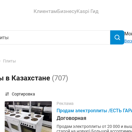
Клиентам
Бизнесу
Kaspi Гид
Мой
Вес
Плиты
ы в Казахстане
(707)
Сортировка
Реклама
Продам электроплиты /ЕСТЬ ГАР
Договорная
Продам электроплиты от 20 000 и выше 
старой на новую) Большой ассортимент б/у электроплит - ГАРАНТИЯ 3 МЕСЯЦА на весь