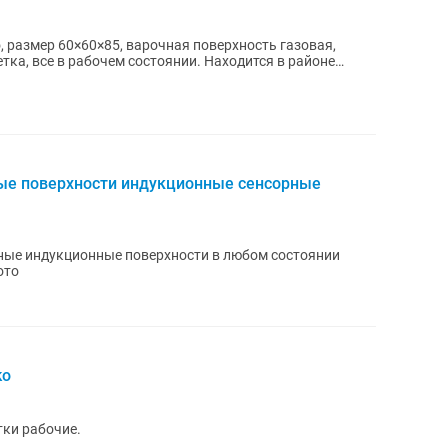
 размер 60×60×85, варочная поверхность газовая,
етка, все в рабочем состоянии. Находится в районе
ые поверхности индукционные сенсорные
ные индукционные поверхности в любом состоянии
ото
ko
тки рабочие.