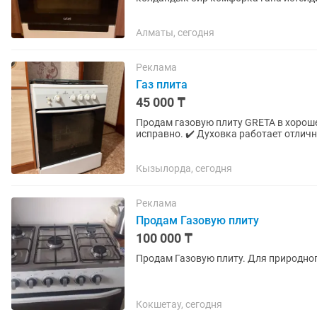
истейди. Биз каратпадык....
Алматы, сегодня
Реклама
Газ плита
45 000 ₸
Продам газовую плиту GRETA в хороше
исправно. ✔️ Духовка работает отличн
Стеклянная крышка. ✔️ Чистая,...
Кызылорда, сегодня
Реклама
Продам Газовую плиту
100 000 ₸
Продам Газовую плиту. Для природног
Кокшетау, сегодня