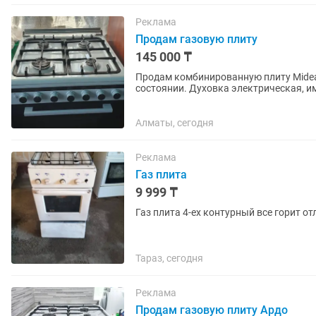
Реклама
Продам газовую плиту
145 000 ₸
Продам комбинированную плиту Midea.
состоянии. Духовка электрическая, и
Алматы, сегодня
Реклама
Газ плита
9 999 ₸
Газ плита 4-ех контурный все горит о
Тараз, сегодня
Реклама
Продам газовую плиту Ардо