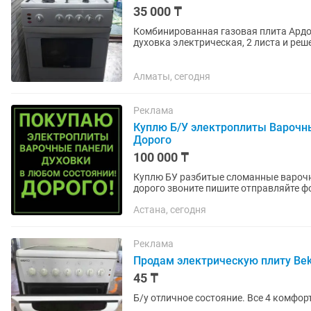
35 000 ₸
Комбинированная газовая плита Ардо,
духовка электрическая, 2 листа и реш
Сайрана, самовывоз
Алматы, сегодня
Реклама
Куплю Б/У электроплиты Варочн
Дорого
100 000 ₸
Куплю БУ разбитые сломанные вароч
дорого звоните пишите отправляйте ф
Астана, сегодня
Реклама
Продам электрическую плиту Be
45 ₸
Б/у отличное состояние. Все 4 комфор