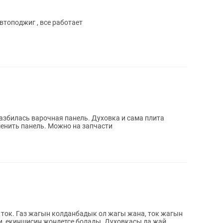
втоподжиг , все работает
разбилась варочная панель. Духовка и сама плита
енить панель. Можно на запчасти
и ток. Газ жагын колданбадык ол жагы жана, ток жагын
и, екиншисин жондетсе болады. Духовкасы да жай