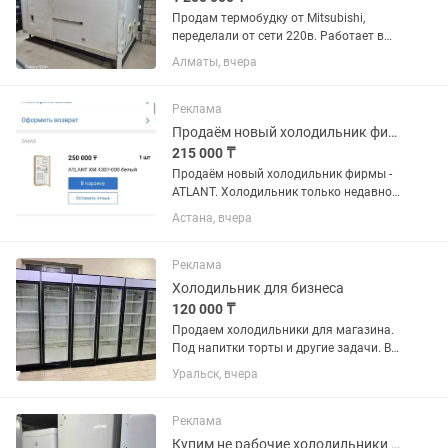
Продам термобудку от Mitsubishi,
переделали от сети 220в. Работает в
двух вариантах как плюсовой
Алматы, вчера
холодильник и минусовой
морозильник. Находится г.Алматы,
Ауэзовский район, мкр.Достык. Выше
Реклама
Кар сити....
Продаём новый холодильник фирмы - ATLANT.
215 000 ₸
Продаём новый холодильник фирмы -
ATLANT. Холодильник только недавно
купили. Продаём, в связи с тем что не
Астана, вчера
подошёл по размеру. Холодильник
встраиваемый, предназначен для
установки в кухонный...
Реклама
Холодильник для бизнеса
120 000 ₸
Продаем холодильники для магазина.
Под напитки торты и другие задачи. В
отличном состоянии. В заправке не
Уральск, вчера
нуждаются. Полки полный комплект.
Высота два метра 60х60 см глубина.
Температура хранения +4...
Реклама
Купим не рабочие холодильники и морозильники