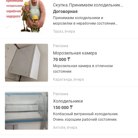
Скупка.Принимаем холодильники и морозилки в нерабочем состоянии недорого
Договорная
Принимаем холодильники и
морозилки в нерабочем состоянии
недорого. Фотки для оценки можно
Тараз, вчера
присылать . Поможем вынести старую
технику с этажей.
Реклама
Морозильная камера
70 000 ₸
Морозильная камера в отличном
состоянии
Караганда, вчера
Реклама
Холодильники
150 000 ₸
Колбасный витринный холодильник.
Очень хорошим рабочий состоянии.
Актобе, вчера