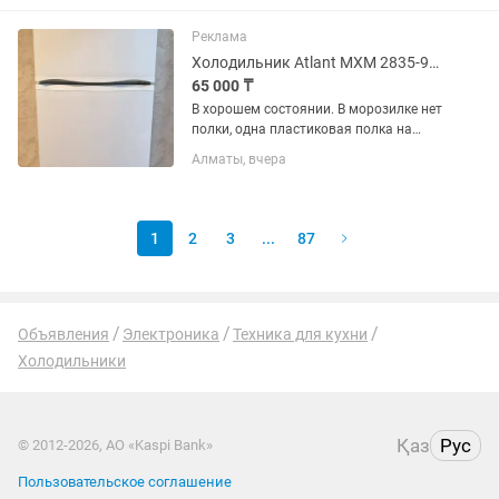
Реклама
Холодильник Atlant МХМ 2835-90 белый
65 000 ₸
В хорошем состоянии. В морозилке нет
полки, одна пластиковая полка на
дверце сломана. В эксплуатации 2
Алматы, вчера
года. Технические
характеристикиГабариты (ВхШхГ): 163
х 60 х 64.5 см.Общий объем: 280
литров...
1
2
3
...
87
Объявления
Электроника
Техника для кухни
Холодильники
Қаз
Рус
© 2012-2026, АО «Kaspi Bank»
Пользовательское соглашение