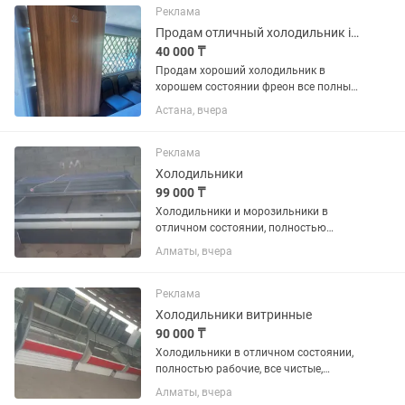
Реклама
Продам отличный холодильник indesit
40 000 ₸
Продам хороший холодильник в
хорошем состоянии фреон все полный
только вчера залили
Астана, вчера
Реклама
Холодильники
99 000 ₸
Холодильники и морозильники в
отличном состоянии, полностью
рабочие, все чистые ухожэные как на
Алматы, вчера
фото, на каждый холодильник дам
один месяц гарантию, цэны разные,
помогу с доставкой, кому интересно...
Реклама
Холодильники витринные
90 000 ₸
Холодильники в отличном состоянии,
полностью рабочие, все чистые,
ухоженные как на фото, есть разные
Алматы, вчера
варианты, большой выбор