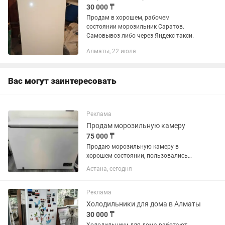
30 000 ₸
Продам в хорошем, рабочем
состоянии морозильник Саратов.
Самовывоз либо через Яндекс такси.
Алматы, 22 июля
Вас могут заинтересовать
Реклама
Продам морозильную камеру
75 000 ₸
Продаю морозильную камеру в
хорошем состоянии, пользовались
около года. Нам нужна
Астана, сегодня
вертикальная,если есть
варианты,можем рассмотреть обмен
Цена 75000. Есть небольшой торг По
Реклама
вопросам
Холодильники для дома в Алматы
30 000 ₸