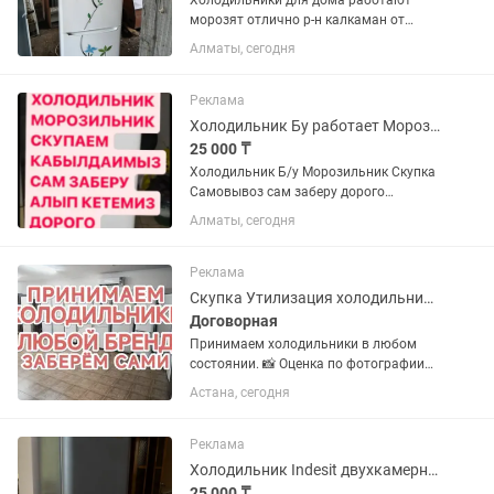
Холодильники для дома работают
морозят отлично р-н калкаман от
30тыс и выше
Алматы, сегодня
Реклама
Холодильник Бу работает Морозильник не работает
25 000 ₸
Холодильник Б/у Морозильник Скупка
Самовывоз сам заберу дорого
C.K.У.П.K.A
Алматы, сегодня
Реклама
Скупка Утилизация холодильников
Договорная
Принимаем холодильники в любом
состоянии. 📸 Оценка по фотографии
🛻 Вывезем сразу, что бы не занимало
Астана, сегодня
место! ♻️ Возможен обмен с доплатой
Присылайте на фото холодильника
или морозильника
Реклама
Холодильник Indesit двухкамерный (серебристый)
25 000 ₸