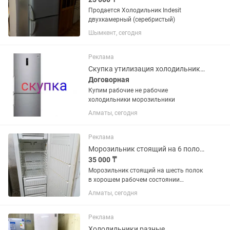
Продается Холодильник Indesit
двухкамерный (серебристый)
Шымкент, сегодня
Реклама
Скупка утилизация холодильников
Договорная
Купим рабочие не рабочие
холодильники морозильники
Алматы, сегодня
Реклама
Морозильник стоящий на 6 полок в алматы
35 000 ₸
Морозильник стоящий на шесть полок
в хорошем рабочем состоянии
морозит отлично подойдет для
Алматы, сегодня
заморозки для всех продуктов рн
калкаман,возможен обмен на вашу
нерабочую с вашей доплатой
Реклама
Холодильники разные