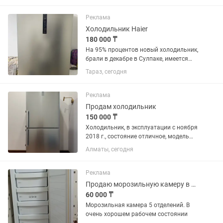
Реклама
Холодильник Haier
180 000 ₸
На 95% процентов новый холодильник,
брали в декабре в Сулпаке, имеется
чек, пользовались 2 или 3 месяца, в
Тараз, сегодня
связи с переездом продаем за 180 тыс.
Самовызов. Цвет серый, по фото
немного тусклый из за...
Реклама
Продам холодильник
150 000 ₸
Холодильник, в эксплуатации с ноября
2018 г., состояние отличное, модель
указана в фото
Алматы, сегодня
Реклама
Продаю морозильную камеру в очень хорошем состоянии
60 000 ₸
Морозильная камера 5 отделений. В
очень хорошем рабочем состоянии