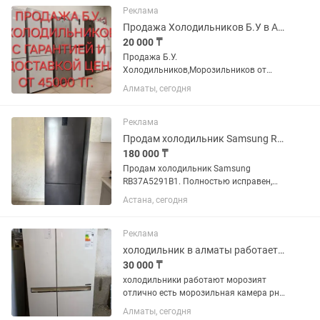
использовался очень редко.
Реклама
Состояние...
Продажа Холодильников Б.У в Алматы с доставкой, И гарантией
20 000 ₸
Продажа Б.У.
Холодильников,Морозильников от
45000 тг. В Зависимости от марки
Алматы, сегодня
холодильника и внешнему состоянию.
Есть доставка. Звоните приезжайте,
выбирайте договоримся.
Реклама
Продам холодильник Samsung RB37A5291B1, No Frost
180 000 ₸
Продам холодильник Samsung
RB37A5291B1. Полностью исправен,
отлично охлаждает и морозит.
Астана, сегодня
Система No Frost, тихая работа,
вместительный. Чистый, без
посторонних запахов. В хорошем
Реклама
состоянии. Самовывоз.
холодильник в алматы работает рн калкаман
30 000 ₸
холодильники работают морозият
отлично есть морозильная камера рн
калкаман 30000 и выше
Алматы, сегодня