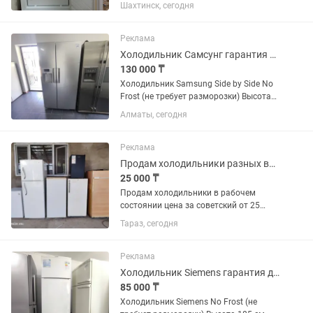
Шахтинск, сегодня
Реклама
Холодильник Самсунг гарантия доставка
130 000 ₸
Холодильник Samsung Side by Side No
Frost (не требует разморозки) Высота
181 см Ширина 91 см Глубина 70 см ✅
Алматы, сегодня
Продажа б/у холодильников с
официальной гарантией 2 месяца от
магазина и мастера с более...
Реклама
Продам холодильники разных видов в хорошем рабочем состоянии с доставкой по
25 000 ₸
Продам холодильники в рабочем
состоянии цена за советский от 25
тысяч иномарки маленький офисные
Тараз, сегодня
от 35 тысяч есть доставка по городу по
2000 тысячи
Реклама
Холодильник Siemens гарантия доставка
85 000 ₸
Холодильник Siemens No Frost (не