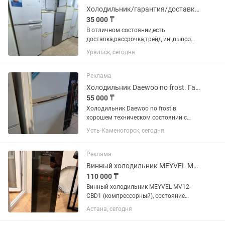
Холодильник/гарантия/доставка/рассрочка/подберу
35 000 ₸
В отличном состоянии,есть
доставка,рассрочка,трейд ин ,вывоз
вашего,помогу покажу ,предложу.
Уральск, сегодня
Звоните или пишите договоримся Все
холодильники идеально
чистые,обслуженных без запаха ,все
Реклама
вымыто на...
Холодильник Daewoo no frost. Гарантия. Доставка до подъезда.
55 000 ₸
Холодильник Daewoo no frost в
хорошем техническом состоянии с
Гарантией Два месяца. Доставка до
Усть-Каменогорск, сегодня
подъезда бесплатно.
Реклама
Винный холодильник MEYVEL MV12-CBD1
110 000 ₸
Винный холодильник MEYVEL MV12-
CBD1 (компрессорный), состояние
нового Продам компрессорный
Астана, сегодня
винный холодильник MEYVEL MV12-
CBD1. Покупался около года назад,