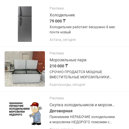
Реклама
Холодильник
79 000 ₸
Холодильник работает бесшумно 8 мес
почти новый
Астана, сегодня
Реклама
Морозильные лари
210 000 ₸
СРОЧНО ПРОДАЕТСЯ МОЩНЫЕ
ВМЕСТИТЕЛЬНЫЕ МОРОЗИЛЬНИКИ
ОБЪЕМ 600 л, покупали по 320.000 тг
Кыргауылды, сегодня
продаем срочно по 210.000 тг,
практические новые (2 шт таких) не
упустите такие вкусные цены !
Реклама
Скупка холодильников и морозилок
Договорная
Принимаем НЕРАБОЧИЕ холодильники
и морозилки НЕДОРОГО. поможем с
утилизацией и выноса с этажей старой