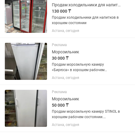
Продам холодильники для напитков в хорошем состоянии
130 000 ₸
Продам холодильники для напитков в
хорошем состоянии
Астана, сегодня
Реклама
Морозильник
30 000 ₸
Продам морозильную камеру
«Бирюса» в хорошем рабочем
состоянии. Полностью исправна,
Астана, сегодня
отлично морозит, работает без
нареканий. Все ящики и полки в
наличии. Подходит для дома,
Реклама
магазина, кафе или...
Морозильник
50 000 ₸
Продам морозильную камеру STINOL в
хорошем рабочем состоянии.
Полностью исправна, отлично
Астана, сегодня
морозит, работает тихо. Все полки и
ящики в комплекте. Подходит для