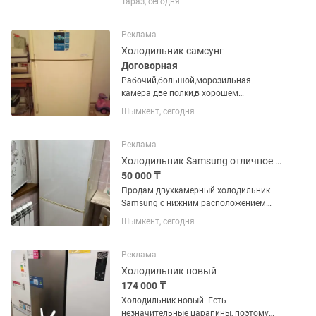
Тараз, сегодня
техники.
Реклама
Холодильник самсунг
Договорная
Рабочий,большой,морозильная
камера две полки,в хорошем
состоянии
Шымкент, сегодня
Реклама
Холодильник Samsung отличное состояние
50 000 ₸
Продам двухкамерный холодильник
Samsung с нижним расположением
морозильной камеры. Холодильник
Шымкент, сегодня
полностью исправен, в отличном
техническом и хорошем внешнем
состоянии. Работает стабильно,
Реклама
хорошо...
Холодильник новый
174 000 ₸
Холодильник новый. Есть
незначительные царапины, поэтому