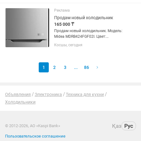
Пользовались чуть больше года. В
связи с переездом продаем. Покупали
Реклама
за 200 000...
Продам новый холодильник
165 000 ₸
Продам новый холодильник. Модель:
Midea MDRB424FGF02I. Цвет:
нержавеющая сталь. Можно
Косшы, сегодня
торговаться.
1
2
3
...
86
Объявления
Электроника
Техника для кухни
Холодильники
Қаз
Рус
© 2012-2026, АО «Kaspi Bank»
Пользовательское соглашение