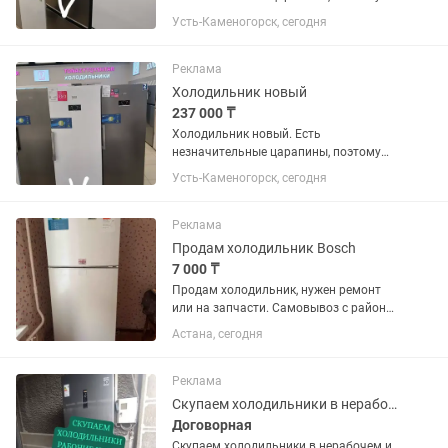
продаётся гораздо дешевле.
Усть-Каменогорск, сегодня
Реклама
Холодильник новый
237 000 ₸
Холодильник новый. Есть
незначительные царапины, поэтому
продаётся гораздо дешевле.
Усть-Каменогорск, сегодня
Реклама
Продам холодильник Bosch
7 000 ₸
Продам холодильник, нужен ремонт
или на запчасти. Самовывоз с района
7 поликлиники . Прошу не звонить,
Астана, сегодня
пишите на
Реклама
Скупаем холодильники в нерабочем и рабочем состоянии!
Договорная
Скупаем холодильники в нерабочем и