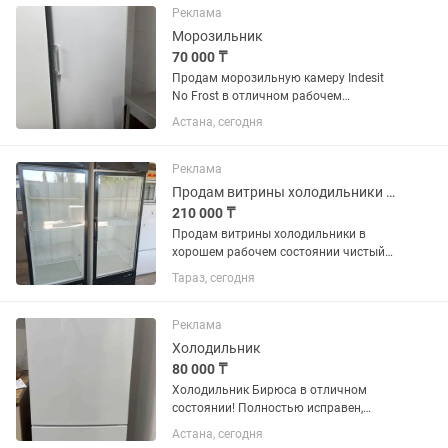
дома, магазина или дачи.
Реклама
Производитель:...
Морозильник
70 000 ₸
Продам морозильную камеру Indesit
No Frost в отличном рабочем
состоянии. Полностью исправна,
Астана, сегодня
хорошо морозит, работает тихо.
Система No Frost, размораживание не
требуется. Чистая, без посторонних...
Реклама
Продам витрины холодильники в хорошем рабочем состоянии чистый
210 000 ₸
Продам витрины холодильники в
хорошем рабочем состоянии чистый
цена за каждый по 250 тысяч
Тараз, сегодня
Реклама
Холодильник
80 000 ₸
Холодильник Бирюса в отличном
состоянии! Полностью исправен,
работает без нареканий. Чистый,
Астана, сегодня
аккуратный, без дефектов.