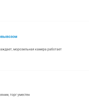
мовывозом
лаждает, морозильная камера работает
янии, торг уместен