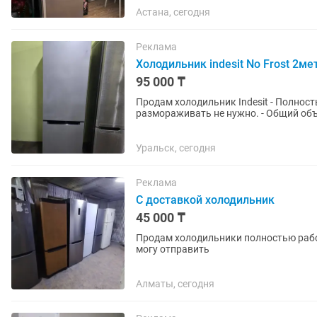
Астана, сегодня
Реклама
Холодильник indesit No Frost 2ме
95 000 ₸
Продам холодильник Indesit - Полность
размораживать не нужно. - Общий объ
класс энергопотребления A. -...
Уральск, сегодня
Реклама
С доставкой холодильник
45 000 ₸
Продам холодильники полностью рабочи
могу отправить
Алматы, сегодня