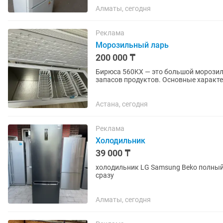
Алматы, сегодня
Реклама
Морозильный ларь
200 000 ₸
Бирюса 560KX — это большой морозил
запасов продуктов. Основные характеристики: Общий объем: 510 л. Габариты (Ш × Г × В): 179 ×
66,5 × 81 см. ...
Астана, сегодня
Реклама
Холодильник
39 000 ₸
холодильник LG Samsung Beko полный р
сразу
Алматы, сегодня