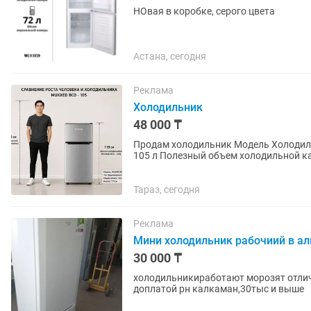
НОвая в коробке, серого цвета
Астана, сегодня
Реклама
Холодильник
48 000 ₸
Продам холодильник Модель Холодильник Muxxed BCD - 105 Объем Общий полезный объем
105 л Полезный объем холодильной к
Уровень шума 40 дБ Автономное...
Тараз, сегодня
Реклама
Мини холодильник рабочиий в а
30 000 ₸
холодильникиработают морозят отлич
доплатой рн калкаман,30тыс и выше