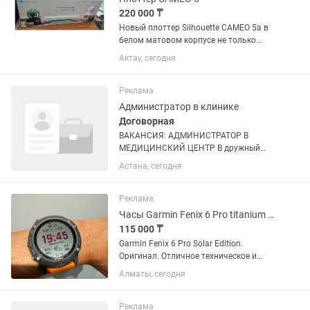
220 000 ₸
Новый плоттер Silhouette CAMEO 5а в
белом матовом корпусе не только
поднимет ваш бизнес на новый
Актау, сегодня
уровень, но также стильно впишется в
ваш интерьер. Плоттер прорезает
материалы шириной до 30.5 см и...
Реклама
Администратор в клинике
Договорная
ВАКАНСИЯ: АДМИНИСТРАТОР В
МЕДИЦИНСКИЙ ЦЕНТР В дружный
коллектив требуется администратор.
Астана, сегодня
Условия работы: • График: 2/2 • Время
работы: с 08:00 до 21:00 • Оклад: 150
000 тг • Дополнительно: 1% от...
Реклама
Часы Garmin Fenix 6 Pro titanium Solar edition
115 000 ₸
Garmin Fenix 6 Pro Solar Edition.
Оригинал. Отличное техническое и
внешнее состояние. Солнечная
Алматы, сегодня
подзарядка, GPS, цветные карты,
навигация, пульсометр, мониторинг
сна и уровня кислорода в крови....
Реклама