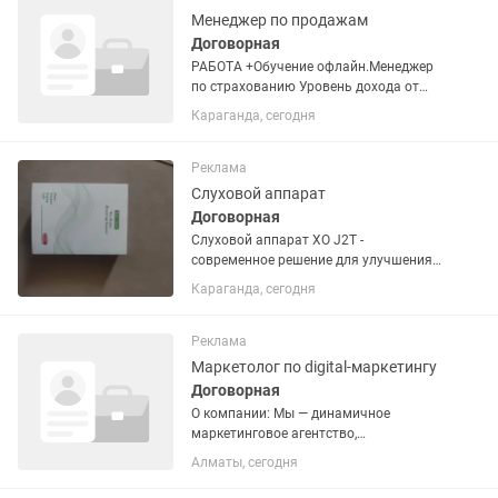
Менеджер по продажам
Договорная
РАБОТА +Обучение офлайн.Менеджер
по страхованию Уровень дохода от
150 000 до 800 000 тенге Приглашаем
Караганда, сегодня
соискателей, имеющих большое
желание развиваться и расти в
Компании-Лидере рынка...
Реклама
Слуховой аппарат
Договорная
Слуховой аппарат ХО J2T -
современное решение для улучшения
качества жизни, обеспечивающее
Караганда, сегодня
чёткий звук и долговечную работу.
Особенности: - V 4 уровня громкости -
настройте звук под свои...
Реклама
Маркетолог по digital-маркетингу
Договорная
О компании: Мы — динамичное
маркетинговое агентство,
специализирующееся на разработке и
Алматы, сегодня
реализации эффективных стратегий
цифрового маркетинга для клиентов