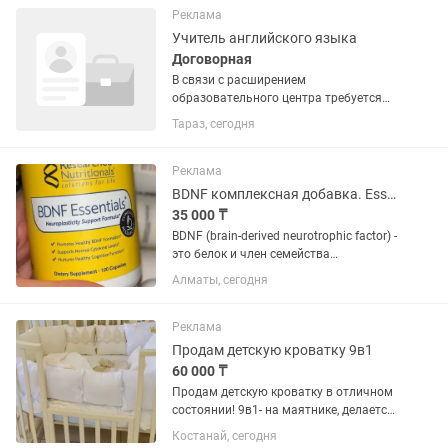
из различных отраслей. Наша команда
Реклама
— это...
Учитель английского языка
Договорная
В связи с расширением
образовательного центра требуется
учитель английского языка для
Тараз, сегодня
казахских и русских групп.
Обязанности: - Подготовка к
вступительным экзаменам в НИШ. -
Реклама
Повышение уровня...
BDNF комплексная добавка. Essentials Neuroplasticity Support .
35 000 ₸
BDNF (brain-derived neurotrophic factor) -
это белок и член семейства
нейротрофинов - факторов роста,
Алматы, сегодня
которые поддерживают и
способствуют нейропластичности -
способности взрослого мозга...
Реклама
Продам детскую кроватку 9в1
60 000 ₸
Продам детскую кроватку в отличном
состоянии! 9в1- на маятнике, делается
три уровня высоты,кроватка-
Костанай, сегодня
пеленальный стол-овальная кроватка-