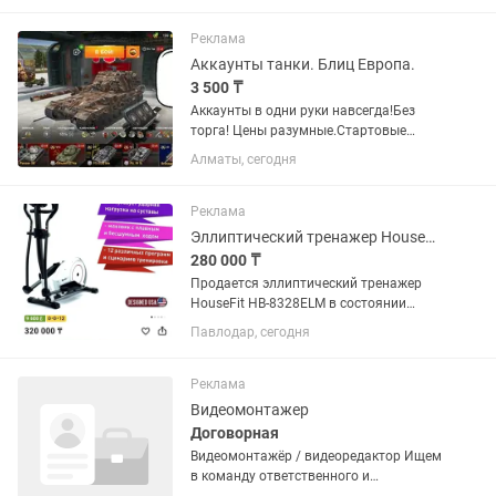
два стульчика и столик( в дальнейшем
использовании)бортики в...
Реклама
Аккаунты танки. Блиц Европа.
3 500 ₸
Аккаунты в одни руки навсегда!Без
торга! Цены разумные.Стартовые
аккаунты для комфортной игры с
Алматы, сегодня
нормальным фармом серебра с
минимальным количеством боев на
каждом 1-200.А так же в каждом
Реклама
аккаунте...
Эллиптический тренажер HouseFit HB-8328ELM
280 000 ₸
Продается эллиптический тренажер
HouseFit HB-8328ELM в состоянии
нового. Куплен новым около 6 месяцев
Павлодар, сегодня
назад, но практически не
использовался. Полностью исправен,
работает тихо и без нареканий....
Реклама
Видеомонтажер
Договорная
Видеомонтажёр / видеоредактор Ищем
в команду ответственного и