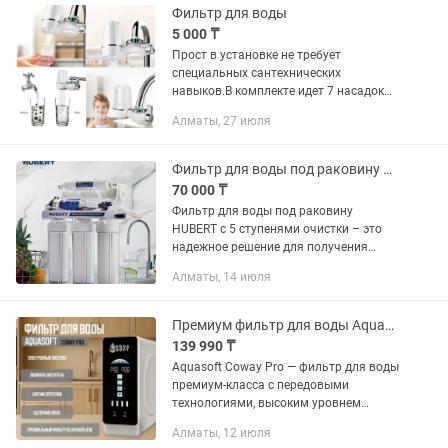
Фильтр для воды
5 000 ₸
Прост в установке не требует
специальных сантехнических
навыков.В комплекте идет 7 насадок
что позволяет установить практически
Алматы, 27 июля
на все виды кранов. 1. Семь уровней
фильтрации: глубоководная
диатомная...
Фильтр для воды под раковину HUBERT ГУБЕРТ ХУБЕРТ 5 ступеней очистки
70 000 ₸
Фильтр для воды под раковину
HUBERT с 5 ступенями очистки – это
надежное решение для получения
чистой питьевой воды у вас дома.
Алматы, 14 июля
Удаляет хлор, тяжелые металлы,
бактерии, вирусы и улучшает вкус...
Премиум фильтр для воды Aquasoft Coway Pro. Рассрочка Kaspi
139 990 ₸
Aquasoft Coway Pro — фильтр для воды
премиум-класса с передовыми
технологиями, высоким уровнем
очистки и современным дизайном.
Алматы, 12 июля
Подходит для установки под мойку в