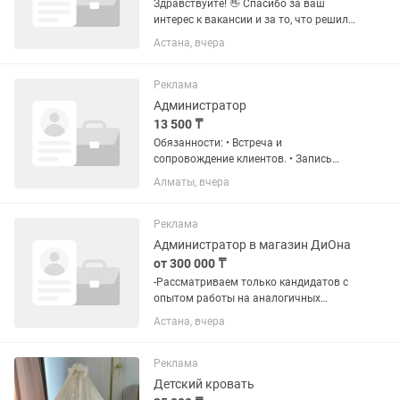
Здравствуйте! 👋 Спасибо за ваш
интерес к вакансии и за то, что решили
рассмотреть работу в нашей команде.
Астана, вчера
Меня зовут Олжас, я HR-специалист. Я
помогу вам разобраться со всеми
этапами...
Реклама
Администратор
13 500 ₸
Обязанности: • Встреча и
сопровождение клиентов. • Запись
клиентов, работа с и звонками. •
Алматы, вчера
Подтверждение записей и заполнение
свободных окон. • Консультирование
по услугам и продажа товаров. •
Реклама
Работа...
Администратор в магазин ДиОна
от 300 000 ₸
-Рассматриваем только кандидатов с
опытом работы на аналогичных
позициях - Скидывайте полное резюме
Астана, вчера
в ответ на вакансию - Без резюме не
рассматриваем Вакансии по
следующим адресам: Бейбитшилик
Реклама
36,...
Детский кровать