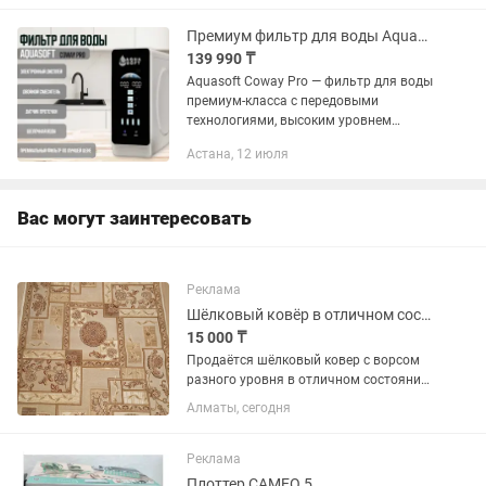
квартире или доме. Ключевые...
Премиум фильтр для воды Aquasoft Coway Pro. Рассрочка Kaspi
139 990 ₸
Aquasoft Coway Pro — фильтр для воды
премиум-класса с передовыми
технологиями, высоким уровнем
очистки и современным дизайном.
Астана, 12 июля
Подходит для установки под мойку в
квартире или доме. Ключевые...
Вас могут заинтересовать
Реклама
Шёлковый ковёр в отличном состоянии
15 000 ₸
Продаётся шёлковый ковер с ворсом
разного уровня в отличном состоянии.
Размер 150 см х 200 см. Производство
Алматы, сегодня
Турция. Самовывоз из района Абая-
Гагарина.
Реклама
Плоттер CAMEO 5