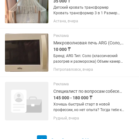
35 000 ₸
Детский кровать трансформер
Кровать трансформер 3 в 1 Размер
спального места 120х60см Механизм
Астана, вчера
качания: маятниковый Регулировка
высота ложа: 3 уровня Передняя
стенка:съемная Колеса: 4
Реклама
поворотных...
Микроволновая печь ARG (Соло, 20 л, 700 Вт) Белая
10 000 ₸
Бренд: ARG Тип: Соло (классический
разогрев и разморозка) Объем камеры:
20 литров Мощность микроволн: 700
Петропавловск, вчера
Вт Тип управления: Механическое
(поворотные переключатели)
Количество уровней мощности: 5...
Реклама
Специалист по вопросам собеседования в крупную торговую сеть магазинов
145 000 - 180 000 ₸
Хочешь быстрый старт в новой
профессии, но нет опыта? Тогда тебе к
нам! Что мы предлагаем: Работа в
Рудный, вчера
одном из крупнейших контактных
центров, который сотрудничает с
известными компаниями...