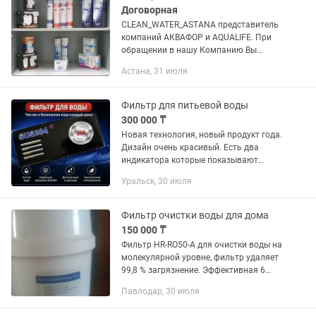
Договорная
CLEAN_WATER_ASTANA представитель
компаний АКВАФОР и AQUALIFE. При
обращении в нашу Компанию Вы
получите: — Фильтр произведенный в
Астана, 31 июля
России и Тайване! —
Профессиональный подбор фильтров
для воды! —...
Фильтр для питьевой воды
300 000 ₸
Новая технология, новый продукт года.
Дизайн очень красивый. Есть два
индикатора которые показывают
качество неочищенной воды, а второй
Уральск, 30 июля
индикатор показывает качество
очищенной воды. Показыавает когда...
Фильтр очистки воды для дома
150 000 ₸
Фильтр HR-RO50-A для очистки воды на
молекулярной уровне, фильтр удаляет
99,8 % загрязнение. Эффективная 6
ступенчатая очистка, вкус природной
Павлодар, 30 июля
родниковой воды.