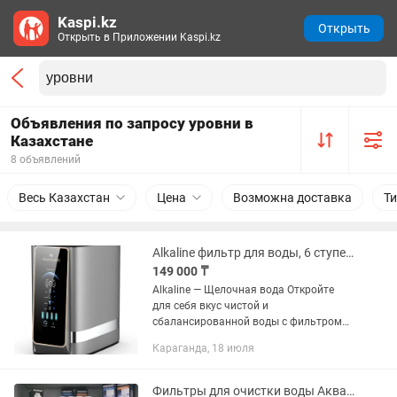
Kaspi.kz
Открыть
Открыть в Приложении Kaspi.kz
Объявления по запросу уровни в
Казахстане
8 объявлений
Весь Казахстан
Цена
Возможна доставка
Т
Alkaline фильтр для воды, 6 ступеней очистки
149 000 ₸
Alkaline — Щелочная вода Откройте
для себя вкус чистой и
сбалансированной воды с фильтром
Alkaline. Этот фильтр не только
Караганда, 18 июля
эффективно очищает воду от
распространённых примесей, но и
насыщает её...
Фильтры для очистки воды Аквафор, Гейзер и Aqualife