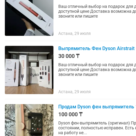
Ваш отличный выбор на подарок для девушки Новый мощный Dyson Origi
доступной цене Доставка возможна до дома и в любой город быстро надежно Для покупки
звоните или пишите
Астана, 29 июля
Выпрямитель Фен Dyson Airstrait
30 000 ₸
Ваш отличный выбор на подарок для девушки Новый мощный Dyson Origi
доступной цене Доставка возможна до дома и в любой город быстро надежно Для покупки
звоните или пишите
Астана, 29 июля
Продам Dyson фен выпрямитель 
100 000 ₸
Dyson фен-выпрямитель (оригинал) Продаю фен-выпрямитель от Dyson. В отличном рабочем
состоянии, полностью исправен. Есть небольшие царапины на корпусе (чисто косметические,
на работу не...