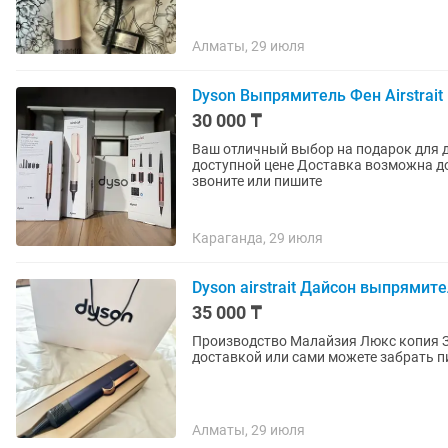
Алматы, 29 июля
Dyson Выпрямитель Фен Airstrait
30 000 ₸
Ваш отличный выбор на подарок для девушки Новый мощный Dyson Origi
доступной цене Доставка возможна до дома и в любой город быстро надежно Для покупки
звоните или пишите
Караганда, 29 июля
Dyson airstrait Дайсон выпрямит
35 000 ₸
Производство Малайзия Люкс копия Запечатанный новый В 3 расцветках Можем отправить
доставкой или сами можете забрать 
Алматы, 29 июля