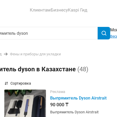
Клиентам
Бизнесу
Kaspi Гид
Мой
Вес
д
Фены и приборы для укладки
тель dyson в Казахстане
(48)
Сортировка
Реклама
Выпрямитель Dyson Airstrait
90 000 ₸
Выпрямитель Dyson Airstrait