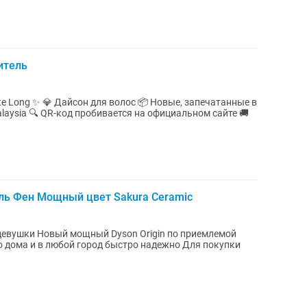
итель
ete Long ✨ 💎 Дайсон для волос 📦 Новые, запечатанные в
alaysia 🔍 QR-код пробивается на официальном сайте 🚚
ель Фен Мощный цвет Sakura Ceramic
n по приемлемой