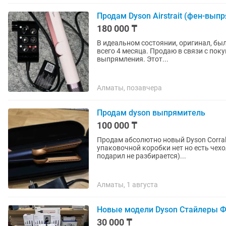
Продам Dyson Airstrait (фен-вып
180 000 ₸
В идеальном состоянии, оригинал, был
всего 4 месяца. Продаю в связи с покупкой нового стайлера, в котором уже есть насадка для
выпрямления. Этот...
Алматы, позавчера
Продам dyson выпрямитель
100 000 ₸
Продам абсолютно новый Dyson Corral
упаковочной коробки нет но есть чех
подарил не разбирается)...
Алматы, 1 августа
Новые модели Dyson Стайлеры Ф
30 000 ₸