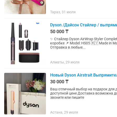
Тараз, 31 июля
Dyson /Дайсон Стайлер / выпрям
50 000 ₸
✨ Стайлер Dyson AirWrap Styler Compl
коробке 📌 Model: HS05 🇲🇾 Made in M
Отправка в любые...
Алматы, 29 июля
Новый Dyson Airstrait Выпрямит
30 000 ₸
Ваш отличный выбор на подарок для девушки Новый мощный Dyson Origi
доступной цене Доставка возможна до дома и в любой город быстро надежно Для покупки
звоните или пишите
Астана, 29 июля