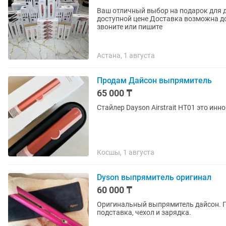
Ваш отличный выбор на подарок для девушки Новый мощный Dyson Origi
доступной цене Доставка возможна до дома и в любой город быстро надежно Для покупки
звоните или пишите
Астана, 1 августа
Продам Дайсон выпрямитель
65 000 ₸
Стайлер Dayson Airstrait HT01 это и
Косшы, 1 августа
Dyson выпрямитель оригинал
60 000 ₸
Оригинальный выпрямитель дайсон. По
подставка, чехол и зарядка.