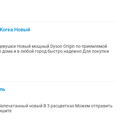
 Korea Новый
n по приемлемой
ель
пишите