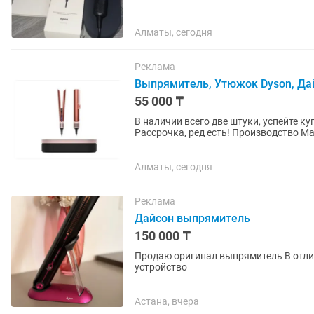
Алматы, сегодня
Реклама
Выпрямитель, Утюжок Dyson, Да
55 000 ₸
В наличии всего две штуки, успейте к
Рассрочка, ред есть! Производство М
подарок две расчески и...
Алматы, сегодня
Реклама
Дайсон выпрямитель
150 000 ₸
Продаю оригинал выпрямитель В отличном состоянии В комплекте чехол, подставка, зарядное
устройство
Астана, вчера