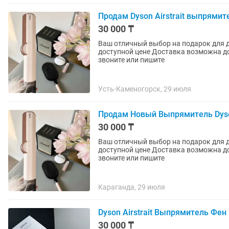
Продам Dyson Airstrait выпрями
30 000 ₸
Ваш отличный выбор на подарок для девушки Новый мощный Dyson Origi
доступной цене Доставка возможна до дома и в любой город быстро надежно Для покупки
звоните или пишите
Усть-Каменогорск, 29 июля
Продам Новый Выпрямитель Dyso
30 000 ₸
Ваш отличный выбор на подарок для девушки Новый мощный Dyson Origi
доступной цене Доставка возможна до дома и в любой город быстро надежно Для покупки
звоните или пишите
Караганда, 29 июля
Dyson Airstrait Выпрямитель Фен
30 000 ₸