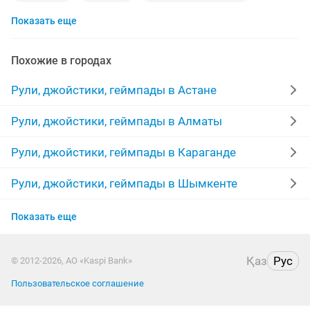
Показать еще
руль рули
razer
джойстик ps
джойстик геймпад
pubg
logitech
каспий
Похожие в городах
pro
ps 3
игровой контроллер
игровая
Рули, джойстики, геймпады в Астане
sony ps
джойстик ps5
игр
ps 4 джойстик
Рули, джойстики, геймпады в Алматы
ps 4 игры
dualshock
руль педали
игры sony
Рули, джойстики, геймпады в Караганде
gamepad
компьютеров
dualsense
Рули, джойстики, геймпады в Шымкенте
Рули, джойстики, геймпады в Усть-
Показать еще
Каменогорске
Рули, джойстики, геймпады в Актобе
Қаз
Рус
© 2012-2026, АО «Kaspi Bank»
Пользовательское соглашение
Рули, джойстики, геймпады в Актау