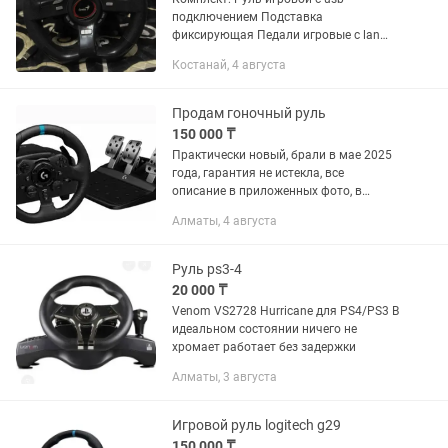
подключением Подставка
фиксирующая Педали игровые с lan
подключением к рулю. Интерфейс: ПК
Костанай, 4 августа
И PS3 Состояние: идеальное, не
использовался.
Продам гоночный руль
150 000 ₸
Практически новый, брали в мае 2025
года, гарантия не истекла, все
описание в приложенных фото, в
идеальном состоянии, от силы 5 раз
Алматы, 4 августа
играл сын, не пользуется после этого
Руль ps3-4
20 000 ₸
Venom VS2728 Hurricane для PS4/PS3 В
идеальном состоянии ничего не
хромает работает без задержки
Алматы, 3 августа
Игровой руль logitech g29
150 000 ₸