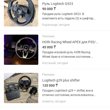
Руль Logitech G923
90 000 ₸
Продам руль Logitech G923. В
комплекте есть педали (3) и шифтер
(насчет шифтера не уверен работает
Караганда, сегодня
ли. Подключил в ЕТС, комп не увидел, я
отключил и забил) Брал с рук, 1 раз
был в ремонте. Педаль...
Реклама
HORI Racing Wheel APEX для PS5/PS4/PC
45 000 ₸
Продам игровой руль HORI Racing
Wheel Apex в отличном состоянии.
Полностью исправен, все кнопки, руль
Костанай, сегодня
и педали работают без каких-либо
проблем. Подходит для PlayStation 5,
PlayStation 4 и ПК. Угол...
Реклама
Logitech g29 plus shifter
120 000 ₸
Продаю Loghitech g29 + shifter, все в
отлично состояние, использовалось
аккуратно, лфюта на руле нету, только
Алматы, сегодня
заводской люфт (есть обзоры на ютубе
про люфт на этих рулях), в ремонте не