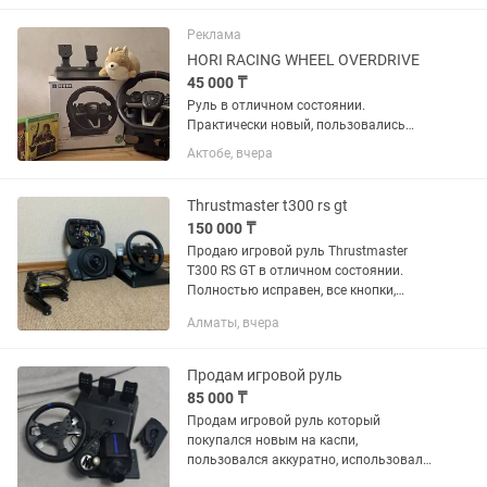
Реклама
HORI RACING WHEEL OVERDRIVE
45 000 ₸
Руль в отличном состоянии.
Практически новый, пользовались
редко и аккуратно. Педали газ, тормоз
Актобе, вчера
Длина кабеля 3 м. Особенности
коробка передач. •Вращение на 180⁰ и
270⁰. •Руль не использовался для...
Thrustmaster t300 rs gt
150 000 ₸
Продаю игровой руль Thrustmaster
T300 RS GT в отличном состоянии.
Полностью исправен, все кнопки,
педали и обратная связь (Force
Алматы, вчера
Feedback) работают без нареканий.
Характеристики: Оригинальный Force...
Продам игровой руль
85 000 ₸
Продам игровой руль который
покупался новым на каспи,
пользовался аккуратно, использовал
перчатки. Руль даёт угол поворота до