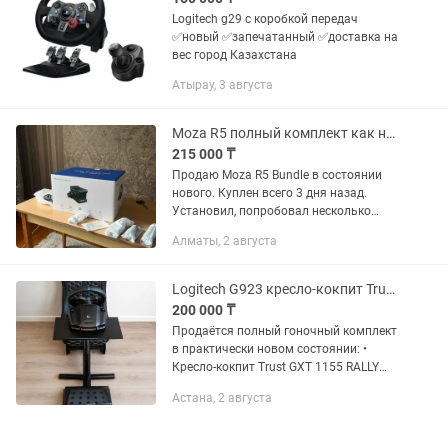
Logitech g29 с коробкой передач
✅новый ✅запечатанный ✅доставка на
вес город Казахстана
Атырау, 3 августа
Moza R5 полный комплект как новый
215 000 ₸
Продаю Moza R5 Bundle в состоянии
нового. Куплен всего 3 дня назад.
Установил, попробовал несколько
дней и понял, что симрейсинг не мое,
Алматы, 2 августа
поэтому решил продать практически
новый комплект. Полный...
Logitech G923 кресло-кокпит Trust GXT 1155 RALLY - комплект
200 000 ₸
Продаётся полный гоночный комплект
в практически новом состоянии: •
Кресло-кокпит Trust GXT 1155 RALLY
(Racing Simulator Seat, артикул Игровой
Астана, 2 августа
руль Logitech G923 c TrueForce (PS5 /
PS4 / РС,...