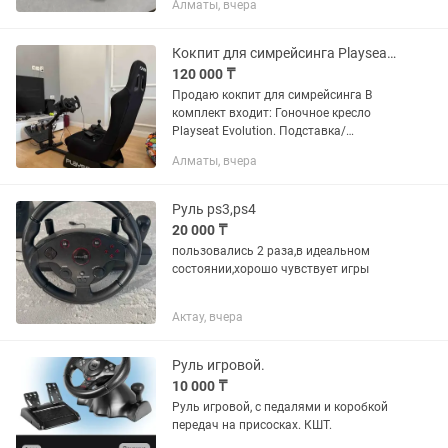
Алматы, вчера
900 градусов, так что подходит и для
дрифта, и для обычной езды. Есть...
Кокпит для симрейсинга Playseat Evolution
120 000 ₸
Продаю кокпит для симрейсинга В
комплект входит: Гоночное кресло
Playseat Evolution. Подставка/
крепление под КПП.
Алматы, вчера
Руль ps3,ps4
20 000 ₸
пользовались 2 раза,в идеальном
состоянии,хорошо чувствует игры
Актау, вчера
Руль игровой.
10 000 ₸
Руль игровой, с педалями и коробкой
передач на присосках. КШТ.