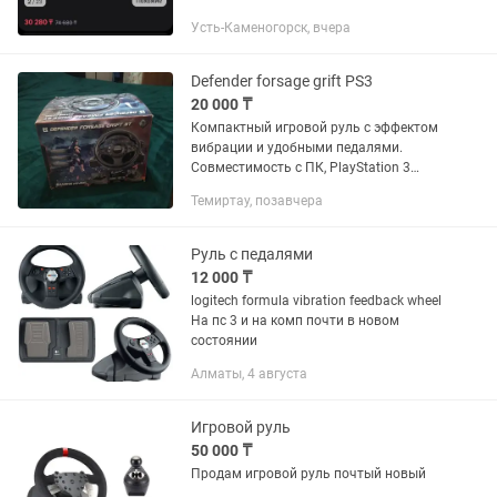
Усть-Каменогорск, вчера
Defender forsage grift PS3
20 000 ₸
Компактный игровой руль с эффектом
вибрации и удобными педалями.
Совместимость с ПК, PlayStation 3
XBOX One, Xbox Series X/S, Nintendo
Темиртау, позавчера
Switch. Мини-руль идеально подходит
для маленьких детей. Кроме...
Руль с педалями
12 000 ₸
logitech formula vibration feedback wheel
На пс 3 и на комп почти в новом
состоянии
Алматы, 4 августа
Игровой руль
50 000 ₸
Продам игровой руль почтый новый