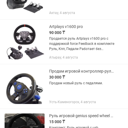
Актау, 4 августа
Artplays v1600 pro
90 000 ₸
Продается руль Artplays v1600 pro с
поддержкой force Feedback в комплекте
Руль, Кпп, Педали Работает без
проблем. Поддерживает xbox, pc
Атырау, 4 августа
Продам игровой контроллер-руль.
30 000 ₸
Продам новый руль с педалями.
Усть-Каменогорск, 4 августа
Руль игровой genius speed wheel 5 Turbo Function в идеальном состоянии
15 000 ₸
Комплект: Руль игровой с usb