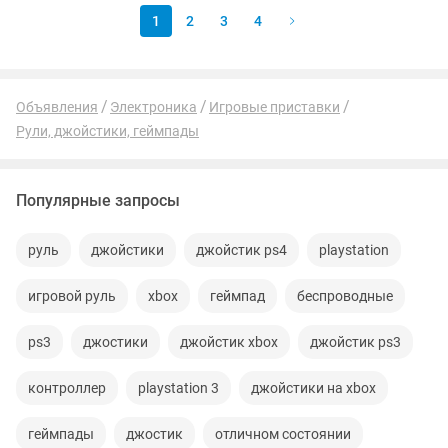
1
2
3
4
Объявления
Электроника
Игровые приставки
Рули, джойстики, геймпады
Популярные запросы
руль
джойстики
джойстик ps4
playstation
игровой руль
xbox
геймпад
беспроводные
ps3
джостики
джойстик xbox
джойстик ps3
контроллер
playstation 3
джойстики на xbox
геймпады
джостик
отличном состоянии