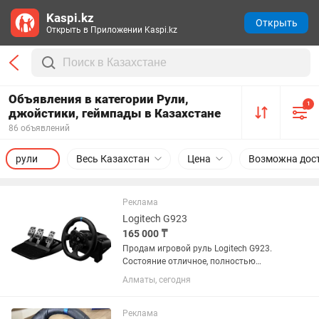
Kaspi.kz
Открыть
Открыть в Приложении Kaspi.kz
Объявления в категории Рули,
1
джойстики, геймпады в Казахстане
86 объявлений
рули
Весь Казахстан
Цена
Возможна дос
Реклама
Logitech G923
165 000 ₸
Продам игровой руль Logitech G923.
Состояние отличное, полностью
исправен. Использовался бережно, все
Алматы, сегодня
кнопки, руль и педали работают без
нареканий. Отлично подходит для Gran
Turismo 7, Forza...
Реклама