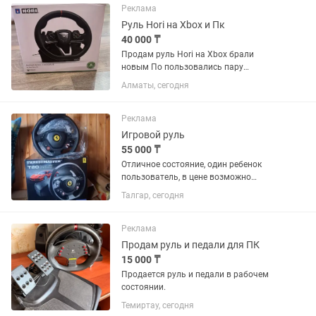
был, руль в...
Реклама
Руль Hori на Xbox и Пк
40 000 ₸
Продам руль Hori на Xbox брали
новым По пользовались пару
раз,подойдет как на компьютер так и
Алматы, сегодня
на Xbox Новый стоит 100.000
Реклама
Игровой руль
55 000 ₸
Отличное состояние, один ребенок
пользователь, в цене возможно
договор
Талгар, сегодня
Реклама
Продам руль и педали для ПК
15 000 ₸
Продается руль и педали в рабочем
состоянии.
Темиртау, сегодня