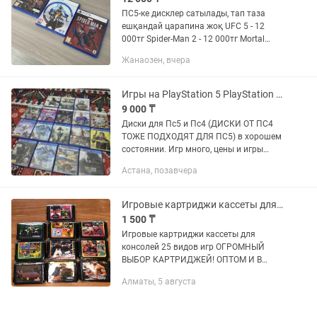
ПС5-ке дисклер сатылады, тап таза
ешқандай царапина жоқ UFC 5 - 12
000тг Spider-Man 2 - 12 000тг Mortal
Kombat 1 - 12 000тг
Жанаозен, вчера
Игры на PlayStation 5 PlayStation 4 Диски Gta5 Призрак Цусимы Фифа
9 000 ₸
Диски для Пс5 и Пс4 (ДИСКИ ОТ ПС4
ТОЖЕ ПОДХОДЯТ ДЛЯ ПС5) в хорошем
состоянии. Игр много, цены и игры
снизу. Почти все диски поддерживают
Астана, позавчера
русский язык, оригинальные и с
коробкой! Ghost of tsushima /...
Игровые картриджи кассеты для консолей 25 игр. Оптом и в розницу
1 500 ₸
Игровые картриджи кассеты для
консолей 25 видов игр ОГРОМНЫЙ
ВЫБОР КАРТРИДЖЕЙ! ОПТОМ И В
РОЗНИЦУ! РАССРОЧКА Kaspi Red!
Алматы, 5 августа
Вставляются в игровые консоли, к
примеру к консоли SEGA Игры
работают без багов...