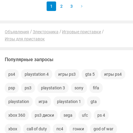
1
2
3
Объявления
Электроника
Игровые приставки
Игры для приставок
Популярные запросы
ps4
playstation 4
игры ps3
gta 5
игры ps4
psp
ps3
playstation 3
sony
fifa
playstation
игра
playstation 1
gta
xbox 360
ps3 диски
sega
ufc
ps 4
xbox
call of duty
пс4
гонки
god of war