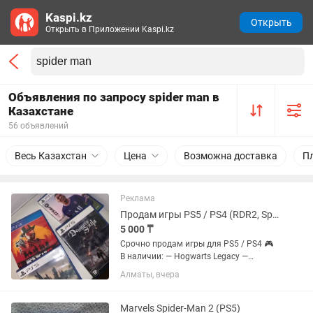
Kaspi.kz
Открыть
Открыть в Приложении Kaspi.kz
Объявления по запросу spider man в
Казахстане
56 объявлений
Весь Казахстан
Цена
Возможна доставка
П
Реклама
Продам игры PS5 / PS4 (RDR2, Spider-Man, Tsushima, Hogwarts и др.)
5 000 ₸
Срочно продам игры для PS5 / PS4 🎮
В наличии: — Hogwarts Legacy —
Demon’s Souls — FIFA 22 — Uncharted:
Алматы, вчера
The Nathan Drake Collection — Horizon
Forbidden West — Ghost of Tsushima
Director’s Cut ✅...
Marvels Spider-Man 2 (PS5)