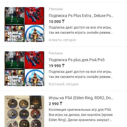
Реклама
Подписка Ps Plus Extra , Deluxe Ps4/Ps5
10 000 ₸
Подписка дает доступ на все эти игры,
так же сможете играть онлайн режиме.
Хорошо сэкономитьте если купите
Алматы, сегодня
подписку. Mortal Kombat 1, Cyberpunk
2077, Marvel Spider-Man (2018), Miles
Morales (2020)...
Реклама
Подписка Ps plus для Ps4/Ps5
19 990 ₸
Подписка дает доступ на все эти игры,
так же сможете играть онлайн режиме.
Хорошо сэкономитьте если купите
Костанай, сегодня
подписку. Mortal Kombat 1, Cyberpunk
2077, Marvel Spider-Man (2018), Miles
Morales (2020)...
Игры на PS4 (Elden Ring, RDR2, Doom, Fallout, Assassin creed, и т.д.)
2 990 ₸
Коллекция оригинальных игр для PS4.
Все игры на дисках, без коробок (кроме
Elden Ring). Диски хранились аккуратно
в отдельном кейсе, без сколов и