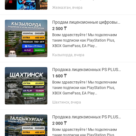
Устанавливаем любые игры с PS и
Жезказган, вчера
XBOX STORE: FC25, WUKONG, ASTRO
BOT, UFC5, MORTAL KOMBAT 1, CALL OF
DUTY...
Продам лицензионные цифровые игры Ps4/5 FC25,UFC,Wukong, Ps plus xbox
2 500 ₸
Всем здравствуйте ! Мы подключаем
такие подписки как PlayStation Plus,
XBOX GamePass, EA Play
Устанавливаем любые игры с PS и
Кызылорда, вчера
XBOX STORE: FC25, WUKONG, ASTRO
BOT, UFC5, MORTAL KOMBAT 1, CALL OF
DUTY...
Продажа лицензионных PS PLUS игр на PS4, PS5 FIFA UFC GTA ПС4 ПС5 FC25 Xbox
1 600 ₸
Всем здравствуйте ! Мы подключаем
такие подписки как PlayStation Plus,
XBOX GamePass, EA Play
Устанавливаем любые игры с PS и
Шахтинск, вчера
XBOX STORE: FC25, WUKONG, ASTRO
BOT, UFC5, MORTAL KOMBAT 1, CALL OF
DUTY...
Продажа лицензионных PS PLUS игр на PS4, PS5 FIFA UFC GTA ПС4 ПС5 FC25 Xbox
2 000 ₸
Всем здравствуйте ! Мы подключаем
такие подписки как PlayStation Plus,