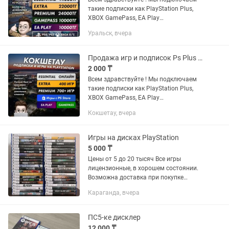
такие подписки как PlayStation Plus,
XBOX GamePass, EA Play
Устанавливаем любые игры с PS и
Уральск, вчера
XBOX STORE: FC25, WUKONG, ASTRO
BOT, UFC5, MORTAL KOMBAT 1, CALL OF
DUTY...
Продажа игр и подписок Ps Plus PS5 PS4 Xbox (GTA UFC MK EXTRA PREMIUM)
2 000 ₸
Всем здравствуйте ! Мы подключаем
такие подписки как PlayStation Plus,
XBOX GamePass, EA Play
Устанавливаем любые игры с PS и
Кокшетау, вчера
XBOX STORE: FC25, WUKONG, ASTRO
BOT, UFC5, MORTAL KOMBAT 1, CALL OF
DUTY...
Игры на дисках PlayStation
5 000 ₸
Цены от 5 до 20 тысяч Все игры
лицензионные, в хорошем состоянии.
Возможна доставка при покупке
нескольких игр. Mutant Ninja Turtles:
Караганда, вчера
Shredder’s Revenge → Черепашки-
ниндзя Шреддер Ревендж Legacy...
ПС5-ке дисклер
12 000 ₸