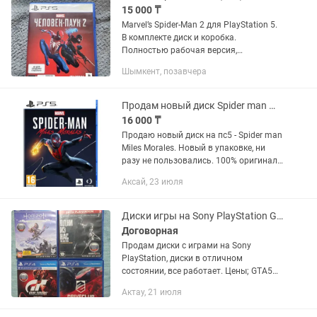
15 000 ₸
Marvel’s Spider-Man 2 для PlayStation 5.
В комплекте диск и коробка.
Полностью рабочая версия,
запускается без проблем. Сюжетная
Шымкент, позавчера
экшен-игра в открытом мире про
Человека-паука с динамичной боевой...
Продам новый диск Spider man Miles Morales
16 000 ₸
Продаю новый диск на пс5 - Spider man
Miles Morales. Новый в упаковке, ни
разу не пользовались. 100% оригинал.
Ещё имеется диск на пс5 - Gran Turismo
Аксай, 23 июля
7. Также устанавливаю цифровые
версии игр на...
Диски игры на Sony PlayStation GTA 5, Spider man, Mortal Kombat, Паук, UFC
Договорная
Продам диски с играми на Sony
PlayStation, диски в отличном
состоянии, все работает. Цены; GTA5
Одни из нас Хоризон Гонки
Актау, 21 июля