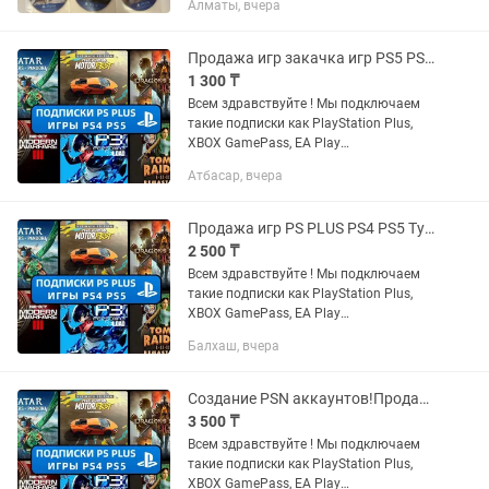
Алматы, вчера
трещин, полностью рабочие. - Elden
Ring — 19 990...
Продажа игр закачка игр PS5 PS4 Подписки Extra Deluxe Xbox psn
1 300 ₸
Всем здравствуйте ! Мы подключаем
такие подписки как PlayStation Plus,
XBOX GamePass, EA Play
Устанавливаем любые игры с PS и
Атбасар, вчера
XBOX STORE: FC25, WUKONG, ASTRO
BOT, UFC5, MORTAL KOMBAT 1, CALL OF
DUTY...
Продажа игр PS PLUS PS4 PS5 Турция Украина PSN PS Store Подписка Xbox
2 500 ₸
Всем здравствуйте ! Мы подключаем
такие подписки как PlayStation Plus,
XBOX GamePass, EA Play
Устанавливаем любые игры с PS и
Балхаш, вчера
XBOX STORE: FC25, WUKONG, ASTRO
BOT, UFC5, MORTAL KOMBAT 1, CALL OF
DUTY...
Создание PSN аккаунтов!Продажа Игр Ps plus PS5 PS4 Gamepass xbox
3 500 ₸
Всем здравствуйте ! Мы подключаем
такие подписки как PlayStation Plus,
XBOX GamePass, EA Play