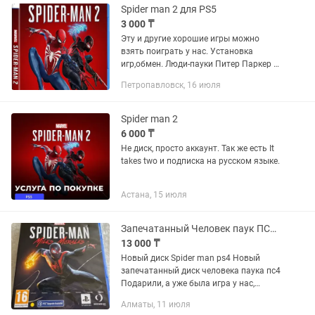
Spider man 2 для PS5
3 000 ₸
Эту и другие хорошие игры можно
взять поиграть у нас. Установка
игр,обмен. Люди-пауки Питер Паркер и
Майлз Моралес столкнутся с самым
Петропавловск, 16 июля
серьезным испытанием не только
своих супергеройских сил, но и...
Spider man 2
6 000 ₸
Не диск, просто аккаунт. Так же есть It
takes two и подписка на русском языке.
Астана, 15 июля
Запечатанный Человек паук ПС4, Spider man ps4
13 000 ₸
Новый диск Spider man ps4 Новый
запечатанный диск человека паука пс4
Подарили, а уже была игра у нас,
можно также на подарок, состояние
Алматы, 11 июля
новое запечатан