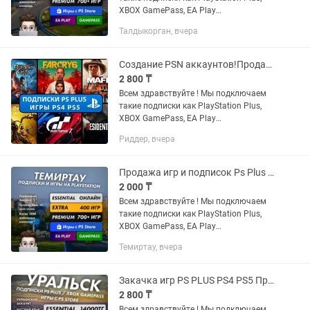
XBOX GamePass, EA Play
Устанавливаем любые игры с PS и
Талдыкорган, вчера
XBOX STORE: FC25, WUKONG, ASTRO
BOT, UFC5, MORTAL KOMBAT 1, CALL OF
DUTY...
Создание PSN аккаунтов!Продажа Игр Ps plus PS5 PS4 Gamepass xbox
2 800 ₸
Всем здравствуйте ! Мы подключаем
такие подписки как PlayStation Plus,
XBOX GamePass, EA Play
Устанавливаем любые игры с PS и
Риддер, вчера
XBOX STORE: FC25, WUKONG, ASTRO
BOT, UFC5, MORTAL KOMBAT 1, CALL OF
DUTY...
Продажа игр и подписок Ps Plus PS5 PS4 Xbox (GTA UFC MK EXTRA PREMIUM)
2 000 ₸
Всем здравствуйте ! Мы подключаем
такие подписки как PlayStation Plus,
XBOX GamePass, EA Play
Устанавливаем любые игры с PS и
Темиртау, вчера
XBOX STORE: FC25, WUKONG, ASTRO
BOT, UFC5, MORTAL KOMBAT 1, CALL OF
DUTY...
Закачка игр PS PLUS PS4 PS5 Продажа игр Пополнение Подписка PSN PS Store X
2 800 ₸
Всем здравствуйте ! Мы подключаем