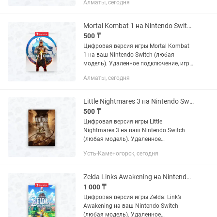
Алматы, сегодня
безопасно для вашей консоли. Есть
много отзывов.
Mortal Kombat 1 на Nintendo Switch (цифровая версия)
500 ₸
Цифровая версия игры Mortal Kombat
1 на ваш Nintendo Switch (любая
модель). Удаленное подключение, игра
остается навсегда. Полностью
Алматы, сегодня
безопасно для вашей консоли. Есть
много отзывов.
Little Nightmares 3 на Nintendo Switch (цифровая версия)
500 ₸
Цифровая версия игры Little
Nightmares 3 на ваш Nintendo Switch
(любая модель). Удаленное
подключение, игра остается навсегда.
Усть-Каменогорск, сегодня
Полностью безопасно для вашей
консоли. Есть много отзывов и
других...
Zelda Links Awakening на Nintendo Switch (цифровая версия)
1 000 ₸
Цифровая версия игры Zelda: Link’s
Awakening на ваш Nintendo Switch
(любая модель). Удаленное