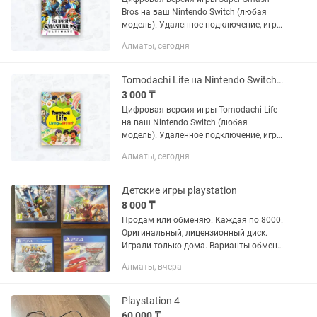
Bros на ваш Nintendo Switch (любая
модель). Удаленное подключение, игра
остается навсегда. Полностью
Алматы, сегодня
безопасно для вашей консоли. Есть
много отзывов и других игр в...
Tomodachi Life на Nintendo Switch (цифровая версия)
3 000 ₸
Цифровая версия игры Tomodachi Life
на ваш Nintendo Switch (любая
модель). Удаленное подключение, игра
остается навсегда. Полностью
Алматы, сегодня
безопасно для вашей консоли. Есть
много отзывов.
Детские игры playstation
8 000 ₸
Продам или обменяю. Каждая по 8000.
Оригинальный, лицензионный диск.
Играли только дома. Варианты обмена
пишите. Самовывоз район Тастак или
Алматы, вчера
Район Алматы 1. Также могу
отправить курьером за Ваш счет.
Playstation 4
60 000 ₸