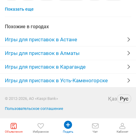
Показать еще
god of war
ps 3
need for speed
xbox one
ps plus
uncharted
диски игры
gta5 ps4
Похожие в городах
lego
диски ps4
новые ps4
zero
Игры для приставок в Астане
sony playstation
nintendo
диски на ps4
Игры для приставок в Алматы
horizon
диски ps
Игры для приставок в Караганде
Игры для приставок в Усть-Каменогорске
Қаз
Рус
© 2012-2026, АО «Kaspi Bank»
Пользовательское соглашение
Объявления
Избранное
Подать
Чат
Кабинет