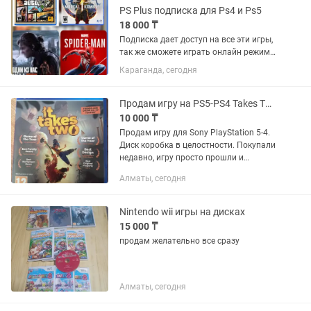
PS Plus подписка для Ps4 и Ps5
18 000 ₸
Подписка дает доступ на все эти игры,
так же сможете играть онлайн режиме.
Хорошо сэкономитьте если купите
Караганда, сегодня
подписку. Цена на 12 месяцев :
Essential (базовые 3 игры в месяц) Ps5 -
19,000 тг Ps4 -...
Продам игру на PS5-PS4 Takes Two
10 000 ₸
Продам игру для Sony PlayStation 5-4.
Диск коробка в целостности. Покупали
недавно, игру просто прошли и
поэтому продаем.
Алматы, сегодня
Nintendo wii игры на дисках
15 000 ₸
продам желательно все сразу
Алматы, сегодня