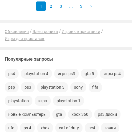
1
2
3
...
5
Объявления
Электроника
Игровые приставки
Игры для приставок
Популярные запросы
ps4
playstation 4
игры ps3
gta 5
игры ps4
psp
ps3
playstation 3
sony
fifa
playstation
игра
playstation 1
новые компьютеры
gta
xbox 360
ps3 диски
ufc
ps 4
xbox
call of duty
пс4
гонки