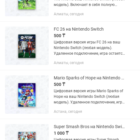
модель). Включает в себя полную
версию игры + два дополнения.
Алматы, сегодня
Удаленное подключение, игра остается
навсегда. Полностью...
FC 26 на Nintendo Switch
500 ₸
Цифровая версия игры FC 26 на ваш
Nintendo Switch (любая модель).
Удаленное подключение, игра остается
навсегда. Полностью безопасно для
Алматы, сегодня
вашей консоли. Есть много отзывов и
других игр в...
Mario Sparks of Hope на Nintendo Switch
500 ₸
Цифровая версия игры Mario Sparks of
Hope на ваш Nintendo Switch (любая
модель). Удаленное подключение, игра
остается навсегда. Полностью
Астана, сегодня
безопасно для вашей консоли. Есть
много отзывов и других...
Super Smash Bros на Nintendo Switch
1 000 ₸
Цифровая версия игры Super Smash