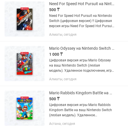
Need For Speed Hot Pursuit на Nintendo Switch (цифровая версия)
500 ₸
Need For Speed Hot Pursuit на Nintendo
Switch (цифровая версия) ‼️ Цифровая
версия игры Need For Speed Hot Pursuit
на ваш Nintendo Switch (любая
Алматы, сегодня
модель). Удаленное подключение, игра
остается...
Mario Odyssey на Nintendo Switch (цифровая версия)
1 000 ₸
Цифровая версия игры Mario Odyssey
на ваш Nintendo Switch (любая
модель). Удаленное подключение, игра
остается навсегда. Полностью
Алматы, сегодня
безопасно для вашей консоли. Есть
много отзывов.
Mario Rabbids Kingdom Battle на Nintendo Switch (цифровая версия)
500 ₸
Цифровая версия игры Mario Rabbids
Kingdom Battle на ваш Nintendo Switch
(любая модель). Удаленное
подключение, игра остается навсегда.
Астана, сегодня
Полностью безопасно для вашей