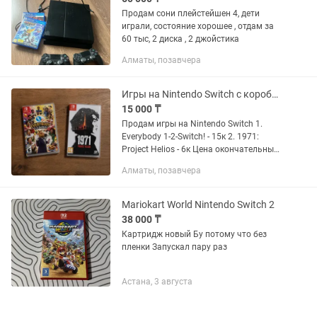
Продам сони плейстейшен 4, дети
играли, состояние хорошее , отдам за
60 тыс, 2 диска , 2 джойстика
Алматы, позавчера
Игры на Nintendo Switch с коробками
15 000 ₸
Продам игры на Nintendo Switch 1.
Everybody 1-2-Switch! - 15к 2. 1971:
Project Helios - 6к Цена окончательные!
Обмена нет!
Алматы, позавчера
Mariokart World Nintendo Switch 2
38 000 ₸
Картридж новый Бу потому что без
пленки Запускал пару раз
Астана, 3 августа