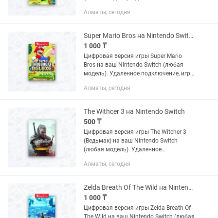
подключение, игра остается навсегда.
Алматы, сегодня
Полностью безопасно для вашей
консоли. Есть много отзывов.
Super Mario Bros на Nintendo Switch (цифровая версия)
1 000 ₸
Цифровая версия игры Super Mario
Bros на ваш Nintendo Switch (любая
модель). Удаленное подключение, игра
остается навсегда. Полностью
Алматы, сегодня
безопасно для вашей консоли. Есть
много отзывов.
The Withcer 3 на Nintendo Switch
500 ₸
Цифровая версия игры The Witcher 3
(Ведьмак) на ваш Nintendo Switch
(любая модель). Удаленное
подключение, игра остается навсегда.
Алматы, сегодня
Полностью безопасно для вашей
консоли. Есть много отзывов и...
Zelda Breath Of The Wild на Nintendo Switch (цифровая версия)
1 000 ₸
Цифровая версия игры Zelda Breath Of
The Wild на ваш Nintendo Switch (любая