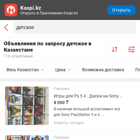
Kaspi.kz
Открыть
Открыть в Приложении Kaspi.kz
Объявления по запросу детское в
Казахстане
110 объявлений
Весь Казахстан
Цена
Возможна доставка
П
Реклама
Игры для Ps 5 4 . Диски на Sony Playstation FIFA GTA детские спортивные ..
8 000 ₸
В наличии большой ассортимент игр
для Sony PlayStation 5 и 4 .
Оригинальные лицензионные с
Алматы, сегодня
гарантией ! Все игры в идеальном
состоянии, без царапин , как новые .
Гарантия есть ! Можете приехать...
Реклама