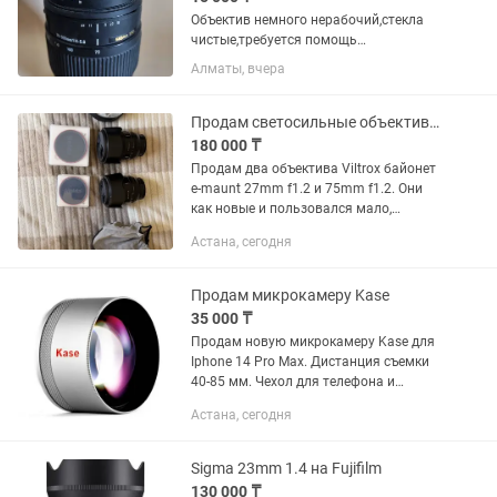
Объектив немного нерабочий,стекла
чистые,требуется помощь
мастера,снимать в принципе можно в
Алматы, вчера
ручной фокусировке
Продам светосильные объективы Viltrox
180 000 ₸
Продам два объектива Viltrox байонет
e-maunt 27mm f1.2 и 75mm f1.2. Они
как новые и пользовался мало,
ходовой тамрон у меня, за каждый
Астана, сегодня
объектив 180к, если оба заберете, то
будет скидка! Коробки и...
Продам микрокамеру Kase
35 000 ₸
Продам новую микрокамеру Kase для
Iphone 14 Pro Max. Дистанция съемки
40-85 мм. Чехол для телефона и
крепление прилагаются
Астана, сегодня
Sigma 23mm 1.4 на Fujifilm
130 000 ₸