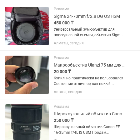
Реклама
Sigma 24-70mm f/2.8 DG OS HSM
450 000 ₸
Универсальный зум-объектив для
повседневной съемки, объектив Sigma
24-70mm f/2.8 DG OS HSM с креплением
Алматы, сегодня
Canon EF охватывает полезный
диапазон фокусных расстояний от
широкоугольного до портретного,...
Реклама
Макрообъектив Ulanzi 75 мм для смартфона
20 000 ₸
Купил, но практически не пользовался.
Состояние отличное, как новый.
Идеально подходит для макросъемки:
Астана, сегодня
цветы, насекомые, украшения,
предметная съемка. Увеличение 10×,
фокусировка на расстоянии...
Реклама
Широкоугольный объектив Canon EF 16-35mm f/4L IS USM
250 000 ₸
Широкоугольный объектив Canon EF
16-35mm f/4L IS USM Продам
широкоугольный объектив Canon