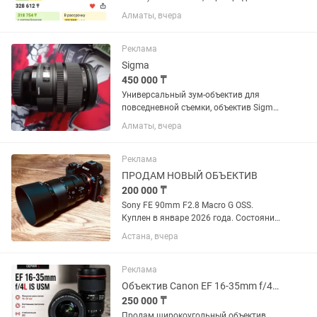
универсальный объектив Sony 18–105
Алматы, вчера
F4 G OSS. Отлично подходит для фото и
особенно видео. Постоянная
светосила F4 на всем диапазоне,...
Реклама
Sigma
450 000 ₸
Универсальный зум-объектив для
повседневной съемки, объектив Sigma
24-70mm f/2.8 DG OS HSM с креплением
Алматы, вчера
Canon EF охватывает полезный
диапазон фокусных расстояний от
широкоугольного до портретного,...
Реклама
ПРОДАМ НОВЫЙ ОБЪЕКТИВ
200 000 ₸
Sony FE 90mm F2.8 Macro G OSS.
Куплен в январе 2026 года. Состояние
практически нового, без царапин и
Астана, вчера
потертостей. Полный комплект:
коробка, документы, чехол, передняя и
задняя крышки. Использовался...
Реклама
Объектив Canon EF 16-35mm f/4L IS USM
250 000 ₸
Продам широкоугольный объектив