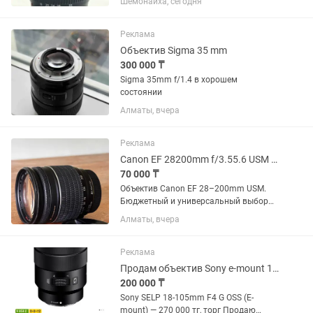
Шемонаиха, сегодня
серии L в отличном состоянии. Canon
EF 16-35mm f/4L IS USM. Редко
использовался, с момента покупки 1
Реклама
год.
Объектив Sigma 35 mm
300 000 ₸
Sigma 35mm f/1.4 в хорошем
состоянии
Алматы, вчера
Реклама
Canon EF 28200mm f/3.55.6 USM универсальный зум
70 000 ₸
Объектив Canon EF 28–200mm USM.
Бюджетный и универсальный выбор
для начинающих фотографов.
Алматы, вчера
Отличный универсальный объектив
«на каждый день» — перекрывает
большой диапазон фокусных
Реклама
расстояний: от...
Продам объектив Sony e-mount 18-105
200 000 ₸
Sony SELP 18-105mm F4 G OSS (E-
mount) — 270 000 тг, торг Продаю