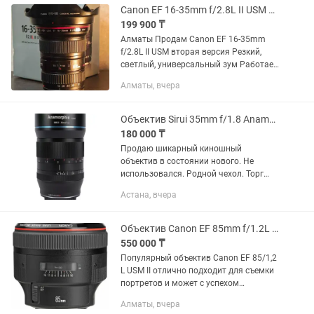
Canon EF 16-35mm f/2.8L II USM Идеал
199 900 ₸
Алматы Продам Canon EF 16-35mm
f/2.8L II USM вторая версия Резкий,
светлый, универсальный зум Работает
идеально Полный комплект
Алматы, вчера
Объектив Sirui 35mm f/1.8 Anamorphic 1.33x для Sony E
180 000 ₸
Продаю шикарный киношный
объектив в состоянии нового. Не
использовался. Родной чехол. Торг
есть, предлагайте цену - подумаем
Астана, вчера
Объектив Sirui 35mm f/1.8 Anamorphic
1.33x для Sony E
Объектив Canon EF 85mm f/1.2L II USM
550 000 ₸
Популярный объектив Canon EF 85/1,2
L USM II отлично подходит для съемки
портретов и может с успехом
использоваться для работы как с
Алматы, вчера
пленочными, так и с цифровыми