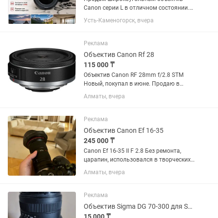
Canon серии L в отличном состоянии.
Canon EF 16-35mm f/4L IS USM.
Усть-Каменогорск, вчера
Отличное состояние, стекла чистые,
грибка и царапин нет. Автофокус и
стабилизация работают идеально....
Реклама
Объектив Canon Rf 28
115 000 ₸
Объектив Canon RF 28mm f/2.8 STM
Новый, покупал в июне. Продаю в
связи ненадобностью.
Алматы, вчера
Реклама
Объектив Canon Ef 16-35
245 000 ₸
Canon Ef 16-35 II F 2.8 Без ремонта,
царапин, использовался в творческих
целях, в банкетах не был. Состояние
Алматы, вчера
10/10. Торг минимальный. Продаю так
как нужен кэш.
Реклама
Объектив Sigma DG 70-300 для Sony
15 000 ₸