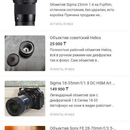
Объектив Sigma 23mm 1.4 на Fujifilm,
отличное состояние, без царапин, есть
коробка Причина продажи не
пользуюсь
Астана, вчера
Объектив советский Helios
25 000 ₸
Полностью рабочий объектив Helios,
всё в ручном режиме как диафрагма
так и фокус. Сам объектив в
идеальном состоянии, все работает,
Алматы, вчера
без царапин. Стоимость 20000 тенге,
плюс есть Переходник на EOS...
Sigma 18-35mm f/1.8 DC HSM Art для Sony
149 900 ₸
Легендарный объектив зум с
диафрагмой 1.8 Сигма 18-35
Автофокус на сони в видео работает
отлично Без переходника - 150к С
Алматы, вчера
переходником - 240к
Объектив Sony FE 28-70mm f/3.5-5.6 OSS