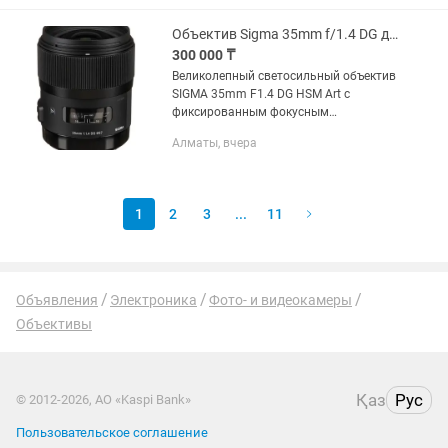
зеркальными камерами Canon.
Модель...
Объектив Sigma 35mm f/1.4 DG для Canon
300 000 ₸
Великолепный светосильный объектив
SIGMA 35mm F1.4 DG HSM Art c
фиксированным фокусным
расстоянием, широким углом обзора и
Алматы, вчера
высококачественными линзами
великолепно справится с ролью
основного...
1
2
3
...
11
Объявления
Электроника
Фото- и видеокамеры
Объективы
Қаз
Рус
© 2012-2026, АО «Kaspi Bank»
Пользовательское соглашение