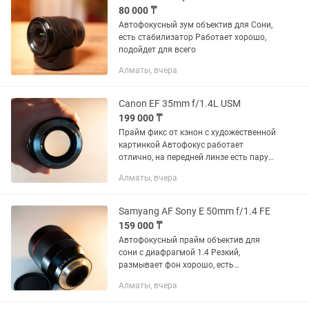
80 000 ₸
Автофокусный зум объектив для Сони,
есть стабилизатор Работает хорошо,
подойдет для всего
Алматы, вчера
Canon EF 35mm f/1.4L USM
199 000 ₸
Прайм фикс от кэнон с художественной
картинкой Автофокус работает
отлично, на передней линзе есть пару
царапин, которые не влияют на
Алматы, вчера
картинку
Samyang AF Sony E 50mm f/1.4 FE
159 000 ₸
Автофокусный прайм объектив для
сони с диафрагмой 1.4 Резкий,
размывает фон хорошо, есть
небольшая вмятина, не влияющая на
Алматы, вчера
работу Так же есть другие объективы,
смотрите в профиле