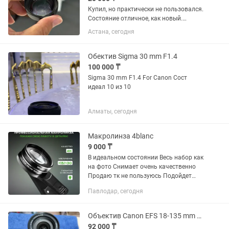
Купил, но практически не пользовался.
Состояние отличное, как новый.
Идеально подходит для макросъемки:
Астана, сегодня
цветы, насекомые, украшения,
предметная съемка. Увеличение 10×,
фокусировка на расстоянии...
Обектив Sigma 30 mm F1.4
100 000 ₸
Sigma 30 mm F1.4 For Canon Сост
идеал 10 из 10
Алматы, сегодня
Макролинза 4blanc
9 000 ₸
В идеальном состоянии Весь набор как
на фото Снимает очень качественно
Продаю тк не пользуюсь Подойдет
бьюти мастерам и кто любит делать
Павлодар, сегодня
макро фото
Объектив Canon EFS 18-135 mm 13.5-5,6 IS STM
92 000 ₸