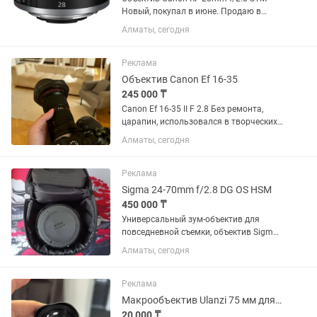
Новый, покупал в июне. Продаю в
связи ненадобностью.
Алматы, сегодня
Реклама
Объектив Canon Ef 16-35
245 000 ₸
Canon Ef 16-35 II F 2.8 Без ремонта,
царапин, использовался в творческих
целях, в банкетах не был. Состояние
Алматы, сегодня
10/10. Торг минимальный. Продаю так
как нужен кэш.
Реклама
Sigma 24-70mm f/2.8 DG OS HSM
450 000 ₸
Универсальный зум-объектив для
повседневной съемки, объектив Sigma
24-70mm f/2.8 DG OS HSM с креплением
Алматы, сегодня
Canon EF охватывает полезный
диапазон фокусных расстояний от
широкоугольного до портретного,...
Реклама
Макрообъектив Ulanzi 75 мм для смартфона
20 000 ₸