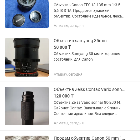
Объектив Canon EFS 18-135 mm 1:3.5-
5,6 IS STM. Продается зумовый
объектив. Состояние идеальное, лежал
просто на полке не использовал.
Алматы, сегодня
Идеально для видеосъёмки так как он
STM и бесшумный. Все работает...
Объектив samyang 35mm
50 000 ₸
Объектив Samyang 35 мм, в хорошем
состоянии, для Canon
Атырау, сегодня
Объектив Zeiss Contax Vario sonnar 80-200 f4.
120 000 ₸
Объектив Zeiss Vario sonnar 80-200 f4.
Байонет Contax. Заказывал с Японии.
Состояние идеальное. Без следов
падения. Стекла без царапин и сколов.
Алматы, сегодня
Продаю так как не пользуюсь. Только
студийное...
Продам объектив Canon 50 mm 1-1,4.