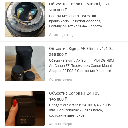
Объектив Canon EF 50mm f/1.2L USM
200 000 ₸
Состояние нового. Объектив
практически не использовался,
большую часть времени просто
хранился на полке. 1 владелец,
Алматы, сегодня
покупался новым. В ремонте не был,
без вскрытий и вмешательств.
Состояние...
Объектив Sigma AF 35mm f/1.4 DG HSM Art Canon EF Переходник Canon
260 000 ₸
Объектив Sigma AF 35mm f/1.4 DG HSM
Art Canon EF Переходник Canon Mount
Adapter EF-EOS R Состояние: Хорошее
Царапин: Нет Причина продажи: Купил
Астана, вчера
другой объектив Пробег: Мало
Объектив Canon RF 24-105
145 000 ₸
Продам объектив rf 24-105 f/4.7-7.1 is
stm. Пользовалась 2 раза всего,
состояние идеальное
Астана, вчера