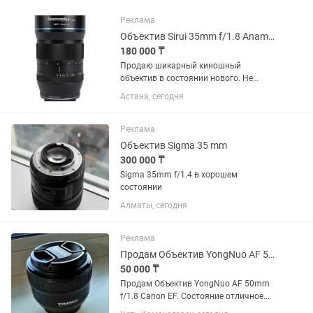
Реклама
Объектив Sirui 35mm f/1.8 Anamorphic 1.33x для Sony E
180 000 ₸
Продаю шикарный киношный
объектив в состоянии нового. Не
использовался. Родной чехол. Торг
Астана, сегодня
есть, предлагайте цену - подумаем
Объектив Sirui 35mm f/1.8 Anamorphic
1.33x для Sony E
Реклама
Объектив Sigma 35 mm
300 000 ₸
Sigma 35mm f/1.4 в хорошем
состоянии
Алматы, сегодня
Реклама
Продам Объектив YongNuo AF 50mm f/1.8 Canon EF
50 000 ₸
Продам Объектив YongNuo AF 50mm
f/1.8 Canon EF. Состояние отличное.
Цена 50000. Возможен торг. Звоните в