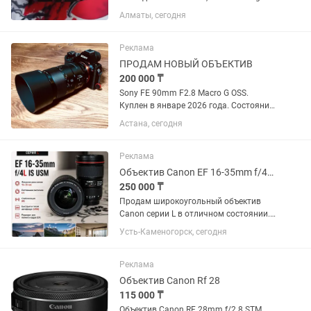
24-70mm f/2.8 DG OS HSM с креплением
Алматы, сегодня
Canon EF охватывает полезный
диапазон фокусных расстояний от
широкоугольного до портретного,...
Реклама
ПРОДАМ НОВЫЙ ОБЪЕКТИВ
200 000 ₸
Sony FE 90mm F2.8 Macro G OSS.
Куплен в январе 2026 года. Состояние
практически нового, без царапин и
Астана, сегодня
потертостей. Полный комплект:
коробка, документы, чехол, передняя и
задняя крышки. Использовался...
Реклама
Объектив Canon EF 16-35mm f/4L IS USM
250 000 ₸
Продам широкоугольный объектив
Canon серии L в отличном состоянии.
Canon EF 16-35mm f/4L IS USM.
Усть-Каменогорск, сегодня
Отличное состояние, стекла чистые,
грибка и царапин нет. Автофокус и
стабилизация работают идеально....
Реклама
Объектив Canon Rf 28
115 000 ₸
Объектив Canon RF 28mm f/2.8 STM