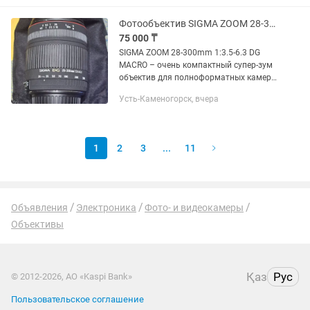
Фотообъектив SIGMA ZOOM 28-300mm 13.5-6.3 DG MACRO
75 000 ₸
SIGMA ZOOM 28-300mm 1:3.5-6.3 DG
MACRO – очень компактный супер-зум
объектив для полноформатных камер.
Выпускался для фотоаппаратов
Усть-Каменогорск, вчера
разных брендов. Имеет отличную
возможность снимать макро с...
1
2
3
...
11
Объявления
Электроника
Фото- и видеокамеры
Объективы
Қаз
Рус
© 2012-2026, АО «Kaspi Bank»
Пользовательское соглашение