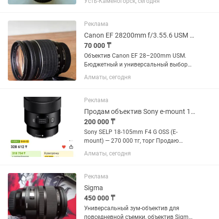
Усть-Каменогорск, сегодня
любое время Динара
Реклама
Canon EF 28200mm f/3.55.6 USM универсальный зум
70 000 ₸
Объектив Canon EF 28–200mm USM.
Бюджетный и универсальный выбор
для начинающих фотографов.
Алматы, сегодня
Отличный универсальный объектив
«на каждый день» — перекрывает
большой диапазон фокусных
Реклама
расстояний: от...
Продам объектив Sony e-mount 18-105
200 000 ₸
Sony SELP 18-105mm F4 G OSS (E-
mount) — 270 000 тг, торг Продаю
универсальный объектив Sony 18–105
Алматы, сегодня
F4 G OSS. Отлично подходит для фото и
особенно видео. Постоянная
светосила F4 на всем диапазоне,...
Реклама
Sigma
450 000 ₸
Универсальный зум-объектив для
повседневной съемки, объектив Sigma