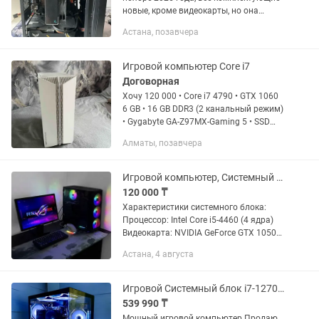
новые, кроме видеокарты, но она
вполне себе хорошо работает (стресс
Астана, позавчера
тесты приложены в фото, видеокарта
нагружена в тесте на предел и...
Игровой компьютер Core i7
Договорная
Хочу 120 000 • Core i7 4790 • GTX 1060
6 GB • 16 GB DDR3 (2 канальный режим)
• Gygabyte GA-Z97MX-Gaming 5 • SSD
120 GB ZENITH • HDD 500 GB • 600w
Алматы, позавчера
Игровой компьютер, Системный блок, ПК, Процессор, Игровой набор
120 000 ₸
Характеристики системного блока:
Процессор: Intel Core i5-4460 (4 ядра)
Видеокарта: NVIDIA GeForce GTX 1050
Оперативная память: 8 GB Накопители:
Астана, 4 августа
SSD 120 GB (под быструю систему) +
HDD 500 GB (под...
Игровой Системный блок i7-12700, RTX 5060, 32ГБ, 1ТБ SSD Компьютер
539 990 ₸
Мощный игровой компьютер Продаю