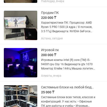
Павлодар, вчера
PRO-VDH WIFI Оперативная память
HyperX Fury DDR4 32 ГБ DDR4 3.2ггц
SSD накопитель 512 GB...
Продам ПК
220 000 ₸
Характеристики ПК: Процессор: AMD
Ryzen 5 PRO 1500 (4 ядра / 8 потоков,
3.5 ГГц) Видеокарта: NVIDIA GeForce
GTX 1660 Ti 6 ГБ Материнская плата:
Астана, сегодня
Gigabyte A520M DS3H V2 Оперативная
память: 16 ГБ...
Игровой пк
200 000 ₸
Игровые компы intel (R) core (TM) i5-
9400f cpu Озу 16 Видеокарта gtx 1070
Монитор Хгейм 144гц Мышка логитеч
Клавиатура аура ф75 Цена за
Алматы, вчера
комплект 200 тыс Есть еще 5-
комплектов можно выбрать Пишите...
Системные блоки на любой бюджет и задачу новые и б/у, огромный выбор
25 000 ₸
Системные блоки всех типов, классов и
конфигураций. У нас есть: • Офисные
ПК для работы и учебы • Игровые