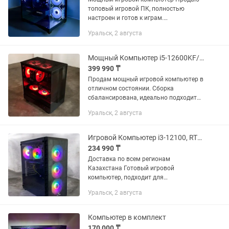
топовый игровой ПК, полностью
настроен и готов к играм.
Характеристики: Процессор: Intel Core
Уральск, 2 августа
i7-12700 (12 ядер / 20 потоков)
Видеокарта: PALIT INFINITY RTX 5060 ...
Мощный Компьютер i5-12600KF/RTX 3070 Ti/16GB ОЗУ/512GB SSD Новый ПК
399 990 ₸
Продам мощный игровой компьютер в
отличном состоянии. Сборка
сбалансирована, идеально подходит
для гейминга в 2K-разрешении на
Уральск, 2 августа
ультра-настройках, стриминга,
монтажа видео и сложных рабочих...
Игровой Компьютер i3-12100, RTX 2060 Super, 16GB, SSD 512GB Компьютер
234 990 ₸
Доставка по всем регионам
Казахстана Готовый игровой
компьютер, подходит для
требовательных игр и для работы а
Уральск, 2 августа
так же с графикой и рендером,
настроен на Windows 11 Процессор:
Intel Core i3-12100 (...
Компьютер в комплект
170 000 ₸