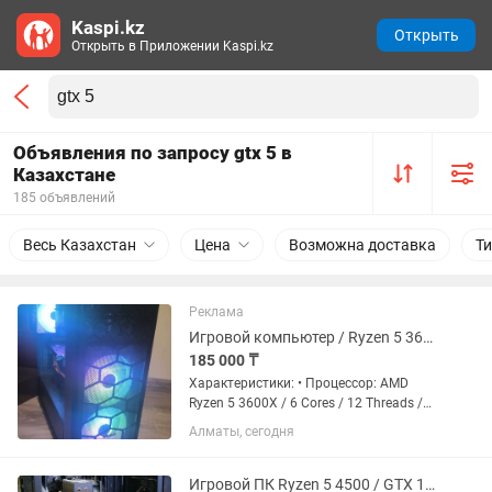
Kaspi.kz
Открыть
Открыть в Приложении Kaspi.kz
Объявления по запросу gtx 5 в
Казахстане
185 объявлений
Весь Казахстан
Цена
Возможна доставка
Т
Реклама
Игровой компьютер / Ryzen 5 3600X / GTX 1650 SUPER 4GB / 16GB / SSD 1TB
185 000 ₸
Характеристики: • Процессор: AMD
Ryzen 5 3600X / 6 Cores / 12 Threads /
3.8 GHz - 4.4 GHz • Материнская карта:
Алматы, сегодня
Gigabyte A520M DS3H • ОЗУ: 16GB
(8GBx2) - DDR4 8GB 3200 MHz / Patriot
PSD48G320081 •...
Игровой ПК Ryzen 5 4500 / GTX 1660 Super / 16 GB