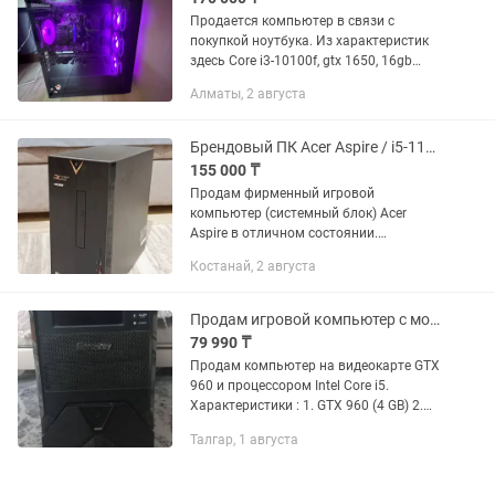
Продается компьютер в связи с
покупкой ноутбука. Из характеристик
здесь Core i3-10100f, gtx 1650, 16gb
оперативки на 256гб быстром ссд.
Алматы, 2 августа
Корпус обновленный и стоит 5
кулеров. Есть пульт для...
Брендовый ПК Acer Aspire / i5-11400F / 16GB / GTX 1650
155 000 ₸
Продам фирменный игровой
компьютер (системный блок) Acer
Aspire в отличном состоянии.
Заводская качественная сборка,
Костанай, 2 августа
хорошо работает, компактный корпус.
Хорошо подойдет для популярных игр
(CS2, Dota...
Продам игровой компьютер с монитором
79 990 ₸
Продам компьютер на видеокарте GTX
960 и процессором Intel Core i5.
Характеристики : 1. GTX 960 (4 GB) 2.
Процессор Intel Core i5-3570 (4 ядра) 3.
Талгар, 1 августа
Оперативной памяти 8 GB 4.
Материнская плата H61 5....