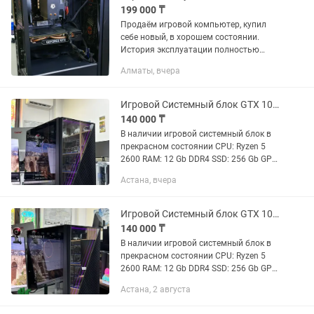
199 000 ₸
Продаём игровой компьютер, купил
себе новый, в хорошем состоянии.
История эксплуатации полностью
известна. Не использовался для
Алматы, вчера
майнинга и не разгонялся.
Характеристики: • Процессор: AMD
Ryzen 5 4500...
Игровой Системный блок GTX 1060 3Gb, CPU Ryzen 5 2600, DDR4
140 000 ₸
В наличии игровой системный блок в
прекрасном состоянии CPU: Ryzen 5
2600 RAM: 12 Gb DDR4 SSD: 256 Gb GPU:
GTX 1060 3Gb Цена: 140.000 тг
Астана, вчера
Гарантия: 1 месяц Торг неуместен.
Имеется доставка...
Игровой Системный блок GTX 1060 3Gb, CPU Ryzen 5 2600, DDR4
140 000 ₸
В наличии игровой системный блок в
прекрасном состоянии CPU: Ryzen 5
2600 RAM: 12 Gb DDR4 SSD: 256 Gb GPU:
GTX 1060 3Gb Цена: 140.000 тг
Астана, 2 августа
Гарантия: 1 месяц Торг неуместен.
Имеется доставка...