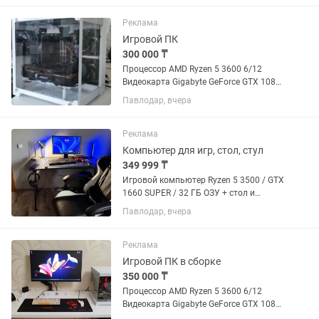
боковой стенкой из закаленного
стекла. Есть кнопка изменения...
Реклама
Игровой ПК
300 000 ₸
Процессор AMD Ryzen 5 3600 6/12
Видеокарта Gigabyte GeForce GTX 1080
Ti AORUS 11gb Материнка MSI B550M
Павлодар, вчера
PRO-VDH WIFI Оперативная память
HyperX Fury DDR4 32 ГБ DDR4 3.2ггц
SSD накопитель 512 GB...
Реклама
Компьютер для игр, стол, стул
349 999 ₸
Игровой компьютер Ryzen 5 3500 / GTX
1660 SUPER / 32 ГБ ОЗУ + стол и
игровое кресло В ПОДАРОК! Цена: 350
Павлодар, вчера
000 тг (торг уместен) Продается
игровой компьютер в отличном
состоянии. Полностью...
Реклама
Игровой ПК в сборке
350 000 ₸
Процессор AMD Ryzen 5 3600 6/12
Видеокарта Gigabyte GeForce GTX 1080
Ti AORUS 11gb Материнка MSI B550M