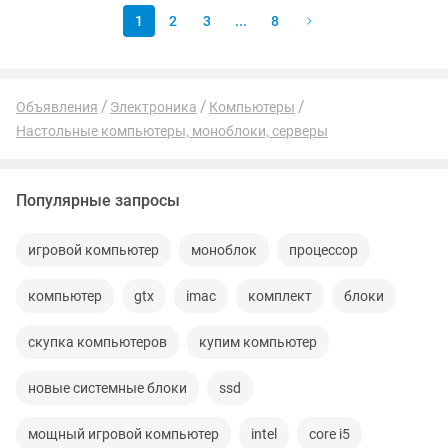
1
2
3
...
8
Объявления
Электроника
Компьютеры
Настольные компьютеры, моноблоки, серверы
Популярные запросы
игровой компьютер
моноблок
процессор
компьютер
gtx
imac
комплект
блоки
скупка компьютеров
купим компьютер
новые системные блоки
ssd
мощный игровой компьютер
intel
core i5