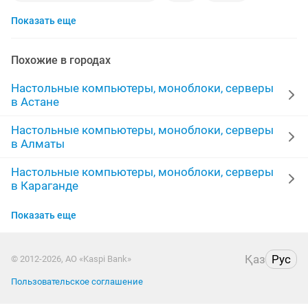
Показать еще
gtx 1060
сервер
ddr3
моноблоки
nvidia
16gb
core i7
полный
комп
dell
Похожие в городах
игровой пк
ноутбук компьютер
8gb
Настольные компьютеры, моноблоки, серверы
в Астане
17 монитор
4gb
игровой блок
4 ядерный
Настольные компьютеры, моноблоки, серверы
в Алматы
ddr4
4 ядра
комплект компьютера
Настольные компьютеры, моноблоки, серверы
полный комплект компьютер
xeon
месяц
в Караганде
gtx 1050
500gb
Настольные компьютеры, моноблоки, серверы
Показать еще
в Актобе
Настольные компьютеры, моноблоки, серверы
Қаз
Рус
© 2012-2026, АО «Kaspi Bank»
в Актау
Пользовательское соглашение
Настольные компьютеры, моноблоки, серверы