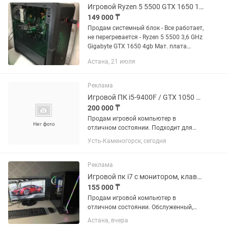
Игровой Ryzen 5 5500 GTX 1650 16gb DDR4
149 000 ₸
Продам системный блок - Все работает,
не перегревается - Ryzen 5 5500 3,6 GHz
Gigabyte GTX 1650 4gb Мат. плата
Gigabyte B450M DS3H Блок питания
Астана, 21 июля
AeroCool 550 Вт 16gb DDR4 2400 Mhz
SSD 128GB - Сможем...
Реклама
Игровой ПК i5-9400F / GTX 1050 Ti / 16 ГБ / SSD HDD
200 000 ₸
Продам игровой компьютер в
отличном состоянии. Подходит для
игр, работы, учебы и повседневных
Усть-Каменогорск, сегодня
задач. Характеристики: Intel Core i5-
9400F (6 ядер) NVIDIA GeForce GTX
1050 Ti 4 ГБ 16 ГБ DDR4 SSD...
Реклама
Игровой пк i7 с монитором, клавиатурой и мышью
155 000 ₸
Продам игровой компьютер в
отличном состоянии. Обслуженный,
тихий, все отлично работает. Хороший
Астана, вчера
корпус с RGB подсветкой и прозрачной