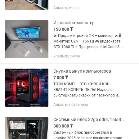
компьютеры от бюджетных до
Алматы, вчера
топовых • Профессиональные рабочие
станции • Компактные Mini-PC •...
Игровой компьютер
150 000 ₸
🔥 Продам игровой ПК + монитор 🔥 🖥
Монитор: G24 — 165 Гц 🎮 Видеокарта:
GTX 1060 Ti ⚡ Процессор: Intel Core i3-
9100 ⌨ Клавиатура: Aloe F75 Light 🖱
Уральск, вчера
Мышка: Xtreon XT1 Комп отлично
подходит для игр,...
Скупка выкуп компьютеров
7 000 ₸
ТВОЙ КОМП — ЭТО ЖИВОЙ КЭШ.
ХВАТИТ КОПИТЬ ПЫЛЬ! Надоело
выслушивать сказки от перекупов и
торговаться за копейки на
Алматы, позавчера
барахолках? Твоё железо стареет с
каждой минутой. Либо ты забираешь
за него деньги...
Системный блок 32gb ddr4, 1660ti tuf gaming, r5 5600x
300 000 ₸
Системный блок приобретался в
ноябре 2025 года, все комплектующие