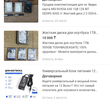
Продам комплектующие для пк: Видео
карта MSI NVIDIA 640 1GB 128 BIT
GDDR3 6000.тг Жесткий диск 2.5 500гб
sata Toshiba 100% 5000тг. Жесткий
Алматы, 20 июля
диск Seagate 3.5 500гб sata 100%
4000.тг Озу ddr4 4gb...
Жесткие диски для ноутбука 1TB 500GB TOSHIBASEAGATE 100% здоровья
10 000 ₸
Жесткие диски для ноутбука 1TB|
500GB| TOSHIBA|SEAGATE| 100%
здоровья • Можете приобрести данный
товар по адресу: г. Алматы улица
Алматы, вчера
Абишева 36/3 ЖК Гульдер (Прошу
звонить или писать перед выездом) •...
Универсальный блок питания 12V 5A 60W 5.5х2.5 мм для мониторов и техники
Договорная
Ищете универсальный и мощный блок
питания на 12 Вольт? Это тот самый
спасатель для огромного количества
вашей техники! Надежный адаптер
Астана, 4 августа
выдает честные 60W (5 Ампер), не
перегревается под нагрузкой и...