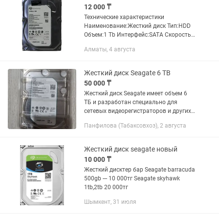
12 000 ₸
Технические характеристики
Наименование:Жесткий диск Тип:HDD
Объем:1 Tb Интерфейс:SATA Скорость
вращения шпинделя:7200 rpm
Алматы, 4 августа
Пропускная способность:6 Гбит/сек
Формфактор:3.5 Назначение:Для
настольного...
Жесткий диск Seagate 6 TB
50 000 ₸
Жесткий диск Seagate имеет объем 6
ТБ и разработан специально для
сетевых видеорегистраторов и других
требовательных систем. Эта модель
Панфилова (Табаксовхоз), 2 августа
предназначена для работы
круглосуточном режиме. Технология
CMR...
Жесткий диск seagate новый
10 000 ₸
Жесткий дисктер бар Seagate barracuda
500gb --- 10 000тг Seagate skyhawk
1tb,2tb 20 000тг
Шымкент, 31 июля