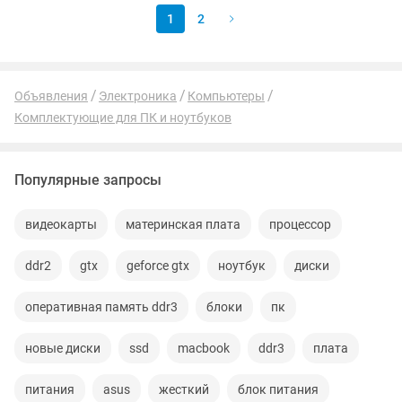
1
2
Объявления
Электроника
Компьютеры
Комплектующие для ПК и ноутбуков
Популярные запросы
видеокарты
материнская плата
процессор
ddr2
gtx
geforce gtx
ноутбук
диски
оперативная память ddr3
блоки
пк
новые диски
ssd
macbook
ddr3
плата
питания
asus
жесткий
блок питания