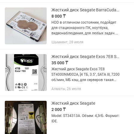
Жесткий диск Seagate BarraCuda 500Gb, 2.5 дюйма, SATAIII
8 000 ₸
HDD в отличном состоянии, подойдет
для стационарного ПК, ноутбука,
видеонаблюдения, для любых задач.
Гарантия качества! Звоните и пишите в
Шымкент, 28 июля
любое удобное время. Бренд Seagate
Тип диска HDD Объем...
Жесткий диск Seagate Exos 7E8 ST4000NM002A 4 ТБ
35 000 ₸
Жесткий диск Seagate Exos 7E8
ST4000NM002A, [4 ТБ, 3.5", SATA III, 7200
об/мин, МБ кэш, для серверов такая
стоит 132 тыс тг в других магазинах
Алматы, 26 июля
Exos E — самые мощные и безопасные
жесткие диски,...
Жесткий диск Seagate
2 000 ₸
Model: ST34313A. Объем: 4,3гБ. Формат:
IDE.