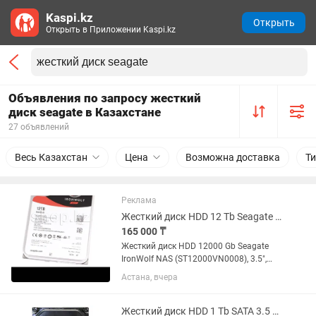
Kaspi.kz
Открыть
Открыть в Приложении Kaspi.kz
Объявления по запросу жесткий
диск seagate в Казахстане
27 объявлений
Весь Казахстан
Цена
Возможна доставка
Т
Реклама
Жесткий диск HDD 12 Tb Seagate IronWolf NAS (ST12000VN0008), 3.5, 256Mb, но
165 000 ₸
Жесткий диск HDD 12000 Gb Seagate
IronWolf NAS (ST12000VN0008), 3.5",
256Mb, 7200rpm, SATA III, новый,
Астана, вчера
куплены в белом ветре
Жесткий диск HDD 1 Tb SATA 3.5 Seagate