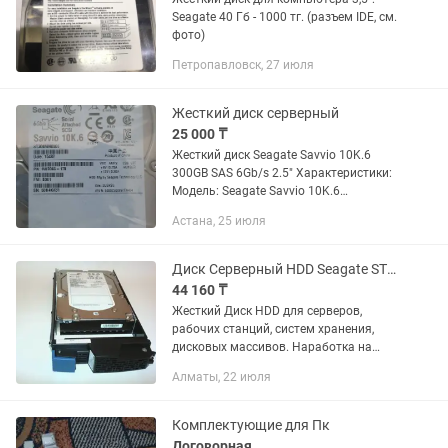
Seagate 40 Гб - 1000 тг. (разъем IDE, см.
фото)
Петропавловск, 27 июля
Жесткий диск серверный
25 000 ₸
Жесткий диск Seagate Savvio 10K.6
300GB SAS 6Gb/s 2.5" Характеристики:
Модель: Seagate Savvio 10K.6
(ST300MM0006) Объем: 300 ГБ
Астана, 25 июля
Интерфейс: SAS (Serial Attached SCSI)
Скорость передачи данных: 6...
Диск Серверный HDD Seagate ST3300657SS 300GB SAS 15K RPM AKH300
44 160 ₸
Жесткий Диск HDD для серверов,
рабочих станций, систем хранения,
дисковых массивов. Наработка на
отказ MTBF 1 200 000 часов!
Алматы, 22 июля
Производитель Hitachi Data
Systems/SEAGATE Модель...
Комплектующие для Пк
Договорная