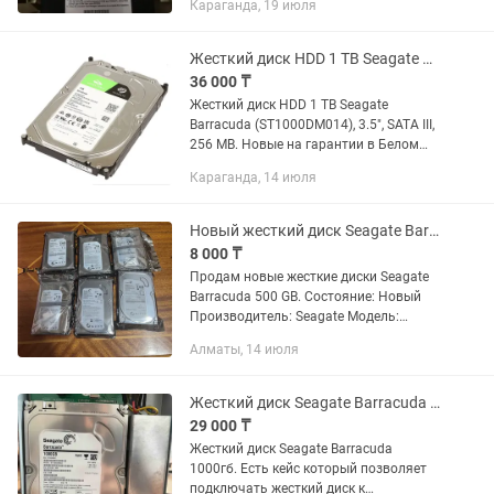
Караганда, 19 июля
Жесткий диск HDD 1 TB Seagate Barracuda (ST1000DM014), 3.5, SATA III, 256
36 000 ₸
Жесткий диск HDD 1 TB Seagate
Barracuda (ST1000DM014), 3.5", SATA III,
256 MB. Новые на гарантии в Белом
Ветре
Караганда, 14 июля
Новый жесткий диск Seagate Barracuda 500 GB SATA 3,5
8 000 ₸
Продам новые жесткие диски Seagate
Barracuda 500 GB. Состояние: Новый
Производитель: Seagate Модель:
ST500DM002 Объем: 500 ГБ Форм-
Алматы, 14 июля
фактор: 3.5” Интерфейс: SATA
Жесткий диск Seagate Barracuda 1тб
29 000 ₸
Жесткий диск Seagate Barracuda
1000гб. Есть кейс который позволяет
подключать жесткий диск к