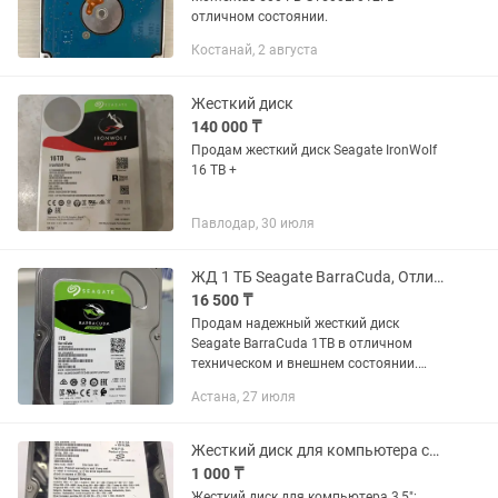
отличном состоянии.
Костанай, 2 августа
Жесткий диск
140 000 ₸
Продам жесткий диск Seagate IronWolf
16 TB +
Павлодар, 30 июля
ЖД 1 ТБ Seagate BarraCuda, Отличное состояние Гарантия
16 500 ₸
Продам надежный жесткий диск
Seagate BarraCuda 1TB в отличном
техническом и внешнем состоянии.
Подходит для стационарных ПК,
Астана, 27 июля
домашних серверов или в качестве
дополнительного хранилища под игры,
фото...
Жесткий диск для компьютера старого типа
1 000 ₸
Жесткий диск для компьютера 3,5":