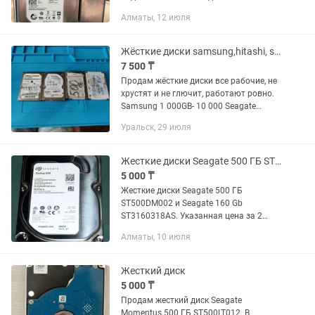
компьютеру, ноутбуку, телевизору, ко
Алматы, 12 июля
всему что имеет вход usb. Кейс из
алюминия и выполнен в виде...
Жёсткие диски samsung,hitashi, seagate
7 500 ₸
Продам жёсткие диски все рабочие, не
хрустят и не глючит, работают ровно.
Samsung 1 000GB- 10 000 Seagate
500GB - 7 500 Hitachi 500GB - 7 500
Уральск, 29 июля
Возможна оплата через Kaspi Red
Жесткие диски Seagate 500 ГБ ST500DM002 и Seagate 160 Gb (цена за 2)
5 000 ₸
Жесткие диски Seagate 500 ГБ
ST500DM002 и Seagate 160 Gb
ST3160318AS. Указанная цена за 2
жёстких диска. Б.У., в рабочем
Алматы, 10 июля
состоянии, были подключены к
телевизору для воспроизведения
видео, фильмов и...
Жесткий диск
5 000 ₸
Продам жесткий диск Seagate
Momentus 500 ГБ ST500LT012. В