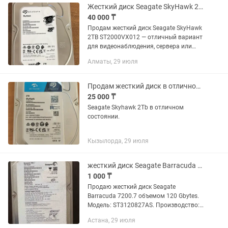
Жесткий диск Seagate SkyHawk 2TB ST2000VX012
40 000 ₸
Продам жесткий диск Seagate SkyHawk
2TB ST2000VX012 — отличный вариант
для видеонаблюдения, сервера или
хранения данных. ✅ Объем: 2 TB ✅
Алматы, 29 июля
Интерфейс: SATA ✅ Серия SkyHawk —
специально для систем...
Продам жесткий диск в отличном состоянии.Seagate Skyhawk 2Tb
25 000 ₸
Seagate Skyhawk 2Tb в отличном
состоянии.
Кызылорда, 29 июля
жесткий диск Seagate Barracuda 7200.7 объемом 120 Gbytes. Модель ST3120827
1 000 ₸
Продаю жесткий диск Seagate
Barracuda 7200.7 объемом 120 Gbytes.
Модель: ST3120827AS. Производство:
Таиланд
Астана, 29 июля