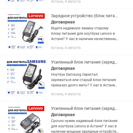
Астана, 4 августа
4.74A со стандартным штекером со
шпилькой внутри (6.5 х 4.4...
Зарядное устройство (блок питания) для ноутбука Lenovo 20V 3.25A 65W тонкий
Договорная
Ищете надежную замену старому
блоку питания для ноутбука Lenovo в
Астане? У нас в наличии качественные
зарядные устройства для классических
Астана, 4 августа
моделей! Этот адаптер мощностью
65W со стандартным круглым...
Усиленный блок питания (зарядка) для ноутбука Samsung 19V 4.74A 90W
Договорная
Ноутбук Samsung перестал
заряжаться или старый блок питания
приказал долго жить? У нас в Астане
есть надежная замена оригинального
Астана, 4 августа
качества! Этот усиленный адаптер на
90W обеспечивает стабильную и...
Усиленный блок питания (зарядка) для ноутбука Lenovo 20V 4.5A 90W USB
Договорная
Срочно нужен надежный блок питания
для ноутбука Lenovo в Астане? У нас в
наличии мощные зарядные устройства