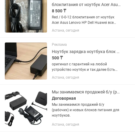
блокпитания от ноутбук Acer Asus Lenovo HP Dell Huawei
8 500 ₸
Red / 0-0-12 блокпитания от ноутбук
Acer Asus Lenovo HP Dell Huawei все
новый
Астана, сегодня
Реклама
Ноутбук зарядка ноутбука блок питания шнур тайпси адаптер кабель штекер
500 ₸
оригинал с гарантией на любой
устройство ноутбук и так далее Есть
зарядка Звоните 24/7
Астана, сегодня
Мы занимаемся продажей б/у (рабочих) и новых блоков питания для ноутбуков.
Договорная
Мы занимаемся продажей б/у
(рабочих) и новых блоков питания для
ноутбуков.
Астана, сегодня