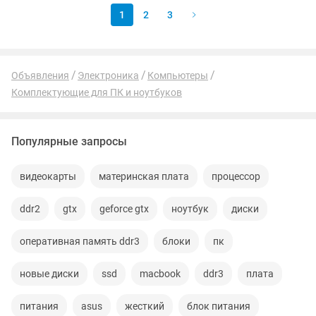
1
2
3
Объявления
Электроника
Компьютеры
Комплектующие для ПК и ноутбуков
Популярные запросы
видеокарты
материнская плата
процессор
ddr2
gtx
geforce gtx
ноутбук
диски
оперативная память ddr3
блоки
пк
новые диски
ssd
macbook
ddr3
плата
питания
asus
жесткий
блок питания