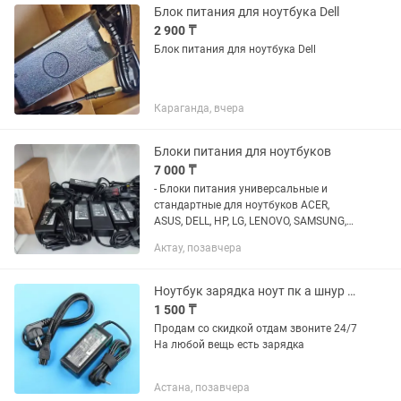
Блок питания для ноутбука Dell
2 900 ₸
Блок питания для ноутбука Dell
Караганда, вчера
Блоки питания для ноутбуков
7 000 ₸
- Блоки питания универсальные и
стандартные для ноутбуков ACER,
ASUS, DELL, HP, LG, LENOVO, SAMSUNG,
SONY, TOSHIBA - Блоки питания для
Актау, позавчера
мониторов - Шнуры питания к блокам
питания, ПК и UPS Также в...
Ноутбук зарядка ноут пк а шнур адаптер блок питания dell леново asus асер
1 500 ₸
Продам со скидкой отдам звоните 24/7
На любой вещь есть зарядка
Астана, позавчера