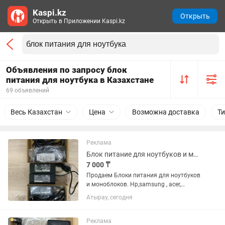
Kaspi.kz
Открыть
Открыть в Приложении Kaspi.kz
Объявления по запросу блок
питания для ноутбука в Казахстане
69 объявлений
Весь Казахстан
Цена
Возможна доставка
Т
Реклама
Блок питание для ноутбуков и моноблоков
7 000 ₸
Продаем Блоки питания для ноутбуков
и моноблоков. Hp,samsung , acer,
lenovo, asus, dell и др. 18.5/ 19/ 20
Атырау, сегодня
вольт 8000 Для Hp моноблок 19 вольт
6.9 ампер 9500ог
Реклама