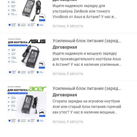
Ищете надежную зарядку для
ультрабука ZenBook или тонкого
VivoBook от Asus в Астане? У нас в
наличии качественные блоки питания
Астана, 4 августа
с тонким разъемом! Этот адаптер
мощностью 65W является
идеальным...
Усиленный блок питания (зарядка) для ноутбука Asus 19V 4.74A 90W
Договорная
Ищете надежную и мощную зарядку
для производительного ноутбука Asus
в Астане? У нас в наличии усиленные
блоки питания на 90W! Этот адаптер
Астана, 4 августа
выдает силу тока 4.74A, благодаря
чему он легко справляется...
Усиленный блок питания (зарядка) для ноутбука Acer 19V 7.1A 135W
Договорная
Сгорела зарядка на игровом ноутбуке
Acer или старый блок питания горячий
как утюг? У нас в наличии мощные
блоки питания на 135W! Это топовое
Астана, 4 августа
решение для линеек Nitro 5 и Predator.
Блок работает с...