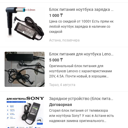
Блок питания ноутбука зарядка ноутбук пк шнур адатеи штекер type-c hp asus
1 000 ₸
Цена со скидкой от 1000т Есть прям нк
любой ноутбук зарядка в наличии со
скидкой
Астана, позавчера
Блок питания для ноутбука Lenovo
5 000 ₸
Оригинальный блок питания для
ноутбуков Lenovo с характеристиками
20V, 4.5A. Почти новый, в хорошем
состоянии.
Тараз, 4 августа
Зарядное устройство (блок питания) для телевизора и ноутбука Sony
Договорная
Сгорел блок питания от телевизора
или ноутбука Sony? У нас в Астане есть
надежная замена оригинального
качества! Этот адаптер на 19.5V и