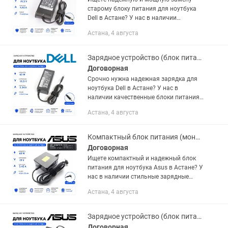
старому блоку питания для ноутбука
Dell в Астане? У нас в наличии
усиленные зарядные устройства на
Астана, 4 августа
90W для классических моделей и
бизнес-серий! Этот адаптер выдает
силу...
Зарядное устройство (блок питания) для ноутбука Dell 19.5V 3.34A 65W тонкий
Договорная
Срочно нужна надежная зарядка для
ноутбука Dell в Астане? У нас в
наличии качественные блоки питания
для популярных моделей и микро-
Астана, 4 августа
компьютеров! Этот адаптер
мощностью 65W с тонким разъемом...
Компактный блок питания (моноблок) для ноутбука Asus 19V 3.42A 65W
Договорная
Ищете компактный и надежный блок
питания для ноутбука Asus в Астане? У
нас в наличии стильные зарядные
устройства в удобном формате
Астана, 4 августа
квадратного моноблока! Этот адаптер
модели ADP-65DW A мощностью 65W...
Зарядное устройство (блок питания) для ноутбука Asus 19V 3.42A 65W тонкий
Договорная