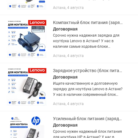
с прямоугольным разъемом (Rectangle
Астана, 4 августа
USB)! Этот адаптер выдает
внушительные 90W (4.5 Ампер),...
Компактный блок питания (зарядка) для ноутбука Lenovo 20V 3.25A 65W тонкий
Договорная
Срочно нужна надежная зарядка для
ноутбука Lenovo в Астане? У нас в
наличии самые ходовые блоки
питания для массовых серий IdeaPad,
Астана, 4 августа
Yoga и офисных линеек! Этот адаптер в
компактном формате «моноблок»...
Зарядное устройство (блок питания) для ноутбука Lenovo 20V 3.25A 65W Type-C
Договорная
Ищете качественную и долговечную
зарядку для ноутбука Lenovo в Астане?
У нас в наличии современный блок
питания мощностью 65W с разъемом
Астана, 4 августа
Type-C! Этот адаптер — настоящий
стандарт для всех современных...
Усиленный блок питания (зарядка) для ноутбука HP 19V 4.74A 90W толстый
Договорная
Срочно нужен надежный блок питания
для ноутбука HP в Астане? У нас в