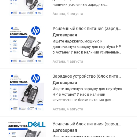
наличии усиленные зарядные
устройства на 90W для классических
Астана, 4 августа
моделей и бизнес-серий! Этот адаптер
выдает отличную повышенную...
Усиленный блок питания (зарядка) для ноутбука HP 19.5V 4.62A 90W тонкий
Договорная
Ищете надежную, мощную и
долговечную зарядку для ноутбука HP
в Астане? У нас в наличии усиленные
блоки питания на 90W с современным
Астана, 4 августа
«синим штекером»! Этот адаптер
выдает силу тока 4.62A, благодаря...
Зарядное устройство (блок питания) для ноутбука HP 19.5V 3.33A 65W тонкий
Договорная
Ищете надежную зарядку для ноутбука
HP в Астане? У нас в наличии
качественные блоки питания для
современных моделей с «синим
Астана, 4 августа
штекером»! Этот адаптер мощностью
65W обеспечивает стабильное и
безопасное...
Усиленный блок питания (зарядка) для ноутбука Dell 19.5V 4.62A 90W толстый
Договорная
Ищете надежную и мощную замену