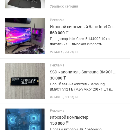
ИСПОЛЬЗОВАНИИ БЫЛ 2 НЕДЕЛИ !
Уральск, сегодня
МОЖНО СМЕЛО В ПОДАРОК ! СВОЯ
ИНДИВИДУАЛЬНАЯ ОПЕРАТИВНАЯ
СИСТЕМА КАК MacBook ! Intel Core 5-
Реклама
1240P / OZY / SSD ! ДИСПЛЕЙ 120 GHz
Игровой системный блок Intel Core i5-14400F NVIDIA GeForce RTX 5060
!...
560 000 ₸
Процессор Intel Core i5-14400F 10-го
поколения — высокая скорость
обработки данных для самых
Алматы, сегодня
требовательных задач. - • Видеокарта
NVIDIA GeForce RTX 5060 с 8 Гб
видеопамяти — реалистичная графика
Реклама
и...
SSD-накопитель Samsung BM9C1 512 ГБ (MZ-VMX5120)
30 000 ₸
Новый SSD-накопитель Samsung
BM9C1 512 ГБ (MZ-VMX5120) - 1 шт в
наличие
Алматы, сегодня
Реклама
Игровой компьютер
150 000 ₸
Продам игровой ПК / рабочую