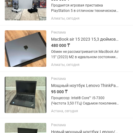
Продается игровая приставка
PlayStation 5 в отличном техническом
и внешнем состоянии. Использовалась
Алматы, сегодня
аккуратно, работает без нареканий. В
комплекте: PlayStation 5;
оригинальный беспроводной
Реклама
геймпад...
MacBook air 15 2023 15,3 дюймовый
480 000 ₸
Обмен не рассматривается MacBook Air
15” (2023) M2 в идеальном состоянии
Продаю MacBook Air 15,3” на чипе
Алматы, сегодня
Apple M2. Состояние отличное,
бережное использование.
Характеристики: • Дисплей: 15,3 •...
Реклама
Мощный ноутбук Lenovo ThinkPad/Core i5-7300/SSD/Full HD/ОЗУ 8гб/14 дюйм
95 000 ₸
Процессор: Intel® Core™ i5-7300
(Частота 3,50 ГГц) Седьмое поколение
Память SSD Оперативная
Астана, сегодня
память(ОЗУ): 8 Гигабайт Экран: 14
дюйм/Full HD(1920×1080)/IPS матрица
Сенсор отпечатков...
Реклама
Новый мощный ноутбук Lenovo/AMD Athlon Gold 3150/SSD/Full HD/ОЗУ 8 Гб