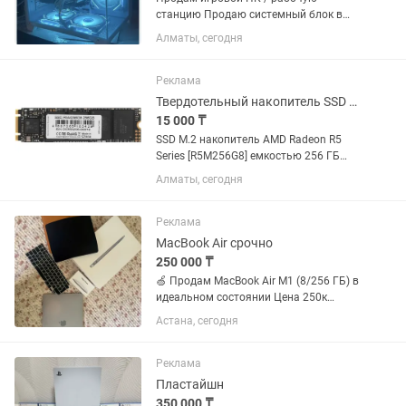
станцию Продаю системный блок в
хорошем состоянии. Отлично подходит
Алматы, сегодня
для игр, работы и повседневных задач.
Характеристики: •Процессор: Intel Xeon
E5-2670 v2 (2.50...
Реклама
Твердотельный накопитель SSD AMD Radeon R5 (R5M256G8) [256 ГБ, M.2 SATA III
15 000 ₸
SSD M.2 накопитель AMD Radeon R5
Series [R5M256G8] емкостью 256 ГБ
является производительным и
Алматы, сегодня
надежным запоминающим
устройством, выполненным в виде
чипа. Применение контроллера Silicon
Реклама
Motion,...
MacBook Air срочно
250 000 ₸
🍏 Продам MacBook Air M1 (8/256 ГБ) в
идеальном состоянии Цена 250к
Продаю за ненадобностью. Ноутбук
Астана, сегодня
полностью исправен, работает быстро,
без зависаний и каких-либо дефектов.
Бережная...
Реклама
Пластайшн
350 000 ₸