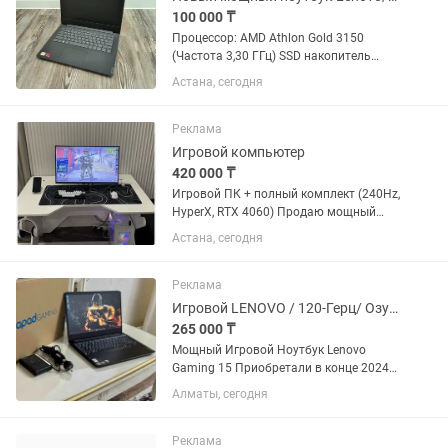
100 000 ₸
Процессор: AMD Athlon Gold 3150
(Частота 3,30 ГГц) SSD накопитель
Оперативная память (ОЗУ): 8 Гигабайт
Астана, сегодня
Экран: 14 дюйм/Full HD/IPS матрица
Windows, антивирус, Office
лицензионные
Реклама
Игровой компьютер
420 000 ₸
Игровой ПК + полный комплект (240Hz,
HyperX, RTX 4060) Продаю мощный
игровой комплект, полностью готовый
Астана, сегодня
к использованию — идеально подходит
как для киберспорта, так и для
современных...
Реклама
Игровой LENOVO / 120-Герц/ Озу-16/RTX-3050/ Gaming
265 000 ₸
Мощный Игровой Ноутбук Lenovo
Gaming 15 Приобретали в конце 2024г.
Пользовались бережно и аккуратно.
Алматы, сегодня
Состояние Идеал . 120Герц Экран (15,6
Дюймов) 6-Ядерный ,12-Поточный
Процессор 3.30Ghz AMD...
Реклама