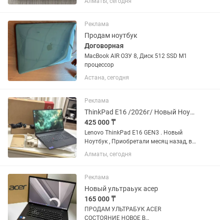
Алматы, сегодня
Реклама
Продам ноутбук
Договорная
MacBook AIR ОЗУ 8, Диск 512 SSD M1
процессор
Астана, сегодня
Реклама
ThinkPad E16 /2026г/ Новый Ноутбук / Ultra 5 / Озу-16
425 000 ₸
Lenovo ThinkPad E16 GEN3 . Новый
Ноутбук , Приобретали месяц назад, в
использовании был два дня .
Алматы, сегодня
Установлен Windows 11 .
16:Дюймовый Full HD Экран 8-Ядерный
,8-Поточный Процессор Intel(R)...
Реклама
Новый ультраьук асер
165 000 ₸
ПРОДАМ УЛЬТРАБУК ACER
СОСТОЯНИЕ НОВОЕ В