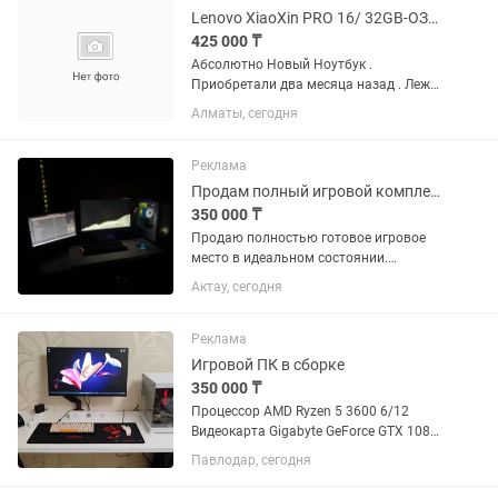
Lenovo XiaoXin PRO 16/ 32GB-ОЗУ/ новый Ноутбук 2026 года
425 000 ₸
Абсолютно Новый Ноутбук .
Приобретали два месяца назад . Лежит
без дела Топовая конфигурация Lenovo
Алматы, сегодня
XiaoXin PRO 16 Топовая модель
:2026года . Шикарное качество
изображения OLED 16:Дюймовый...
Реклама
Продам полный игровой комплект (SETUP) RTX 4060 i5-12400F 32 ГБ DD
350 000 ₸
Продаю полностью готовое игровое
место в идеальном состоянии.
Отличный вариант для игр, учебы,
Актау, сегодня
программирования, монтажа,
стриминга и работы. Ничего докупать
не нужно — подключил и пользуйся.
Реклама
Все с...
Игровой ПК в сборке
350 000 ₸
Процессор AMD Ryzen 5 3600 6/12
Видеокарта Gigabyte GeForce GTX 1080
Ti AORUS 11gb Материнка MSI B550M
Павлодар, сегодня
PRO-VDH WIFI Оперативная память
HyperX Fury DDR4 32 ГБ DDR4 3.2ггц