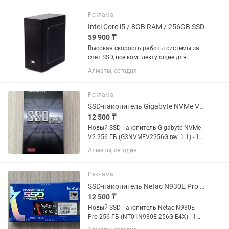
Реклама
Intel Core i5 / 8GB RAM / 256GB SSD
59 900 ₸
Высокая скорость работы системы за
счет SSD, все комплектующие для
сборки используем новые с гарантией!
Алматы, сегодня
Бюджетные офисные компьютеры,
предоставляем полный пакет
документов для организаций,
Реклама
гарантия...
SSD-накопитель Gigabyte NVMe V2 256 ГБ (G3NVMEV2256G rev. 1.1)
12 500 ₸
Новый SSD-накопитель Gigabyte NVMe
V2 256 ГБ (G3NVMEV2256G rev. 1.1) - 1
шт в наличие
Алматы, сегодня
Реклама
SSD-накопитель Netac N930E Pro 256 ГБ (NT01N930E-256G-E4X)
12 500 ₸
Новый SSD-накопитель Netac N930E
Pro 256 ГБ (NT01N930E-256G-E4X) - 1
шт в наличие