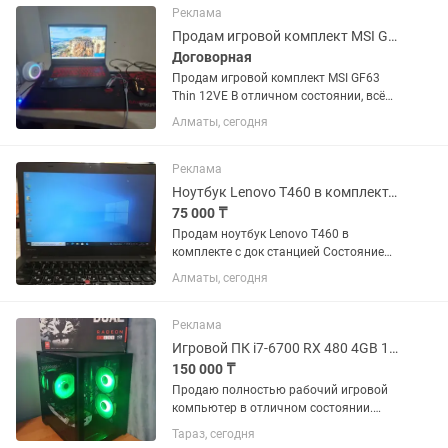
SSD накопитель 512 GB...
Реклама
Продам игровой комплект MSI GF63
Договорная
Продам игровой комплект MSI GF63
Thin 12VE В отличном состоянии, всё
работает идеально. Полный игровой
Алматы, сегодня
набор — сел и поехал. Характеристики:
• Процессор: Intel Core i5-12450H •
Видеокарта: NVIDIA...
Реклама
Ноутбук Lenovo T460 в комплекте с док станцией
75 000 ₸
Продам ноутбук Lenovo T460 в
комплекте с док станцией Состояние
отличное Установлена свежая
Алматы, сегодня
операционная система и офисные
программы Батарею держит в режиме
интенсивного использования до 5
Реклама
часов В...
Игровой ПК i7-6700 RX 480 4GB 16GB DDR4 SSD ARGB-подсветка
150 000 ₸
Продаю полностью рабочий игровой
компьютер в отличном состоянии.
Собран в современном корпусе с
Тараз, сегодня
закалённым стеклом и красивой ARGB-