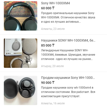
для...
Sony WH-1000XM4
60 000 ₸
Продаю оригинальные наушники Sony
WH-1000XM4. Отличное качество звука
и одно из лучших активных
шумоподавления. Характеристики:
Алматы, 23 июля
Активное шумоподавление (ANC) До
30 часов работы от...
Наушники SONY WH-1000XM4, бежевые
85 000 ₸
Легендарные Наушники SONY WH-
1000XM4, бежевые. Шумодав, звучание
отличное - одно из лучших на рынке
наушников. Работает исправно. На
Атырау, 20 июля
ободке есть следы носки - можно
связать чехол из ниток или на ваш...
Продам наушники Sony WH-1000XM4
90 000 ₸
Продам наушники sony wh-1000xm4 в
отличном состоянии. Все работает. Вся
комплектация присутствует.
Алматы, 16 июля