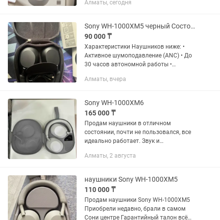
Алматы, сегодня
Использовались очень мало, только
дома. • Полностью исправны,
работают без нареканий. • Полный...
Sony WH-1000XM5 черный Состояние новое Полный комплект
90 000 ₸
Характеристики Наушников ниже: •
Активное шумоподавление (ANC) • До
30 часов автономной работы •
Быстрая зарядка USB Type-C • Hi-Res
Алматы, вчера
Audio и кодек LDAC • Bluetooth 5.2,
Multipoint (подключение к...
Sony WH-1000XM6
165 000 ₸
Продам наушники в отличном
состоянии, почти не пользовался, все
идеально работает. Звук и
шумоподавление шикарны. Причина
Алматы, 2 августа
продажи: подарили, но не подошел
форм-фактор. Наушники были
куплены...
наушники Sony WH-1000XM5
110 000 ₸
Продам наушники Sony WH-1000XM5
Приобрели недавно, брали в самом
Сони центре Гарантийный талон всё