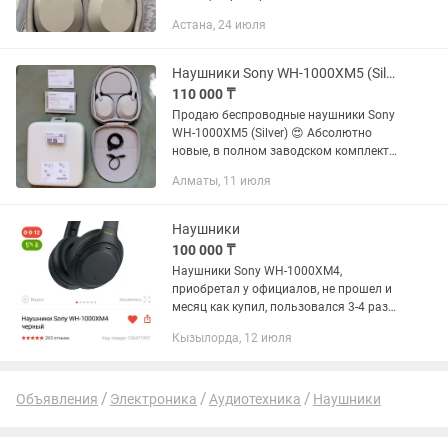
есть Упаковка коробка зарядка всё в
Астана, 24 июля
комплекте Без торга!! Окончательная
цена
Наушники Sony WH-1000XM5 (Silver)
110 000 ₸
Продаю беспроводные наушники Sony
WH-1000XM5 (Silver) 😍 Абсолютно
новые, в полном заводском комплекте.
Наушники в идеальном техническом и
Алматы, 11 июля
внешнем состоянии. Доставались из
коробки только для проверки...
Наушники
100 000 ₸
Наушники Sony WH-1000XM4,
приобретал у официалов, не прошел и
месяц как купил, пользовался 3-4 раза,
продаю так как нужны деньги, в
Кызылорда, 12 июля
полном комплекте.
Объявления
Электроника
Аудиотехника
Наушники