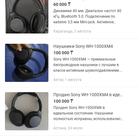
60 000 ₸
Динамики 40 мм. Диапазон частот 40
кГц. Bluetooth 5.0. Подключение по
кабелю 3,5 мм Mini-jack. Активное
шумоподавление ANC. Есть
Караганда, 3 августа
подключение к двум устройствам
одновременно. Автономность до 30...
Наушники Sony WH-1000XM4
100 000 ₸
Sony WH-1000XM4 — премиальные
беспроводные наушники с лучшим в
классе активным шумоподавлением.
Чистый, насыщенный звук, до 30 часов
Актау, 1 августа
работы, быстрая зарядка, сенсорное
управление и комфортная...
Продаю Sony WH-1000XM4 в идеальном состоянии
100 000 ₸
Продаю Sony WH-1000XM4 в
идеальном состоянии. Наушники
полностью исправны, использовались
бережно и выглядят как новые.
Астана, 24 июля
Полный комплект: • Оригинальная
коробка. • Фирменный чехол. • Кабель