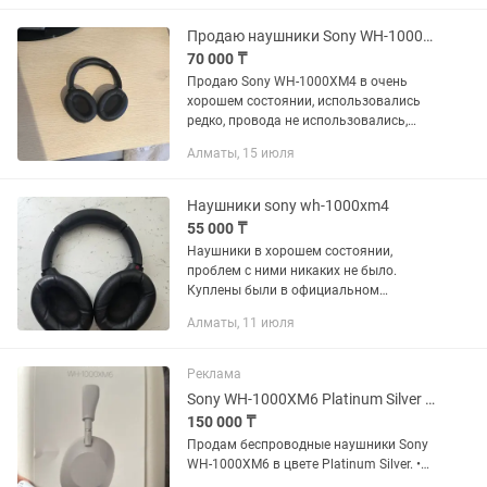
Продаю наушники Sony WH-1000XM4
70 000 ₸
Продаю Sony WH-1000XM4 в очень
хорошем состоянии, использовались
редко, провода не использовались,
родная коробка в комплекте
Алматы, 15 июля
Наушники sony wh-1000xm4
55 000 ₸
Наушники в хорошем состоянии,
проблем с ними никаких не было.
Куплены были в официальном
магазине. Продаю, так как появилась
Алматы, 11 июля
новая модель. Есть коробка, но без
чехла.
Реклама
Sony WH-1000XM6 Platinum Silver Идеальное состояние. Полный комплект
150 000 ₸
Продам беспроводные наушники Sony
WH-1000XM6 в цвете Platinum Silver. •
Состояние: идеальное. •