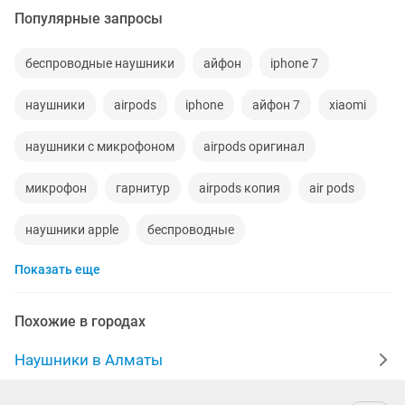
Популярные запросы
беспроводные наушники
айфон
iphone 7
наушники
airpods
iphone
айфон 7
xiaomi
наушники с микрофоном
airpods оригинал
микрофон
гарнитур
airpods копия
air pods
наушники apple
беспроводные
Показать еще
микрофон беспроводной
airpods pro
блютуз
beats
кейс от airpods
наушники sony
airdots
Похожие в городах
игровые наушники
новые наушники
копия
Наушники в Алматы
блютуз наушники
airpods max
bluetooth