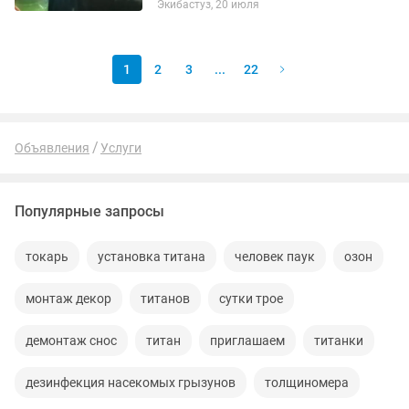
Экибастуз, 20 июля
ревизия ВРУ, ШРС, ЩИТОВЫЕ, КВ ЭЛ.
ОБОРУДОВАНИЕ И ЭЛ.
ОБСЛУЖИВАНИЕ...
1
2
3
...
22
Объявления
Услуги
Популярные запросы
токарь
установка титана
человек паук
озон
монтаж декор
титанов
сутки трое
демонтаж снос
титан
приглашаем
титанки
дезинфекция насекомых грызунов
толщиномера