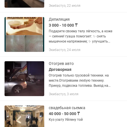
Экибастуз, 22 июля
Депиляция
3 000 - 10 000 ₸
Подарите своему телу лёгкость, а коже
— сияние! гуаша помогает: ✨ снять
мышечное напряжение; ✨ улучшить
кровообращение; ✨ уменьшить
Экибастуз, 24 июля
отёчность; ✨ ускорить лимфоток; ✨
повысить упругость кожи; ✨...
Отогрев авто
Договорная
Отогрев только грузовой техники. на
месте.Отогреваем любую технику.
Прикур, подвозка топлива. Выезд на
место в любое время, работаем
Экибастуз, 3 июля
круглосуточно без выходных.
Работаем по городу и за пределами...
свадебьная сьемка
40 000 - 50 000 ₸
Куз узату Уйлену той