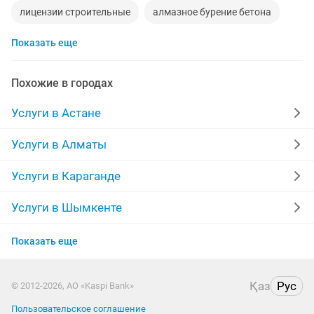
лицензии строительные
алмазное бурение бетона
Показать еще
установка стиральных машинок
автоподбора
стерилизация
демонтажник
новые телевизоры
Похожие в городах
снос демонтаж
спецтехника в аренду
Услуги в Астане
Услуги в Алматы
Услуги в Караганде
Услуги в Шымкенте
Услуги в Усть-Каменогорске
Показать еще
Услуги в Актобе
Қаз
Рус
© 2012-2026, АО «Kaspi Bank»
Услуги в Актау
Пользовательское соглашение