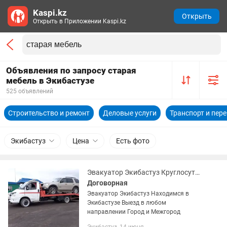
Kaspi.kz
Открыть
Открыть в Приложении Kaspi.kz
Объявления по запросу старая
мебель в Экибастузе
525 объявлений
Строительство и ремонт
Деловые услуги
Транспорт и пер
Экибастуз
Цена
Есть фото
Эвакуатор Экибастуз Круглосуточно
Договорная
Эвакуатор Экибастуз Находимся в
Экибастузе Выезд в любом
направлении Город и Межгород