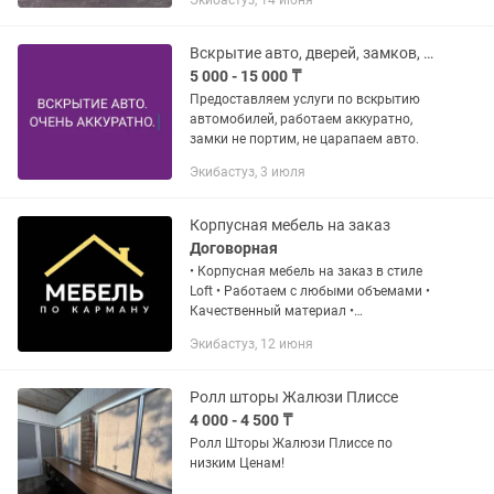
Экибастуз, 14 июня
Вскрытие авто, дверей, замков, автомобилей
5 000 - 15 000 ₸
Предоставляем услуги по вскрытию
автомобилей, работаем аккуратно,
замки не портим, не царапаем авто.
Экибастуз, 3 июля
Корпусная мебель на заказ
Договорная
• Корпусная мебель на заказ в стиле
Loft • Работаем с любыми объемами •
Качественный материал •
Современный дизайн Писать звонить
Экибастуз, 12 июня
на по номеру в объявлении! Адрес
цеха: Торайгырова 42.
Ролл шторы Жалюзи Плиссе
4 000 - 4 500 ₸
Ролл Шторы Жалюзи Плиссе по
низким Ценам!