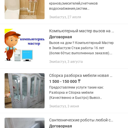
кранов,смесителей,счетчиков
водоснабжения,систем
отопления,замена труб на
Экибастуз, 27 июля
пластиковые,замена
полотенцесушителей,замена и
установка
Компьютерный мастер вызов на дом сервис Андрей Экибастуз программист ремонт
унитазов,ванн,водонагревателей,устан
Договорная
овка сан фаянса!!!...
Вызов на дом !! Компьютерный Мастер
в Экибастузе Стаж работы 16 лет
(более 60тыс выполненных заказов).
Наиболее частые вызовы:- Установка и
Экибастуз, 3 августа
настройка windows (антивирус и все...
Сборка разборка мебели новая б/у мебельщик грузчики
1 500 - 150 000 ₸
Предоставляем услуги такие как:
Разборка и Сборка мебели
(Качественно и Быстро) Вывоз
строительного мусора, старой мебели
Экибастуз, 3 июня
и бытовой техники Звоните, пишите
24/7 Договоримся
Сантехнические роботы любой сложности
Договорная