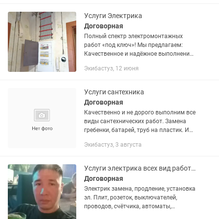
Услуги Электрика
Договорная
Полный спектр электромонтажных
работ «под ключ»! Мы предлагаем:
Качественное и надёжное выполнение
всех электромонтажных работ.
Экибастуз, 12 июня
Оперативность и точность в каждом
проекте. Индивидуальный подход и...
Услуги сантехника
Договорная
Качественно и не дорого выполним все
виды сантехнических работ. Замена
гребенки, батарей, труб на пластик. И
многое другое. Любые объемы.
Экибастуз, 3 августа
Услуги электрика всех вид работ от ВРУ ШРС Щитовые итд
Договорная
Электрик замена, продление, установка
эл. Плит, розеток, выключателей,
проводов, счётчика, автоматы,
пакетные выключатели, ремонт-