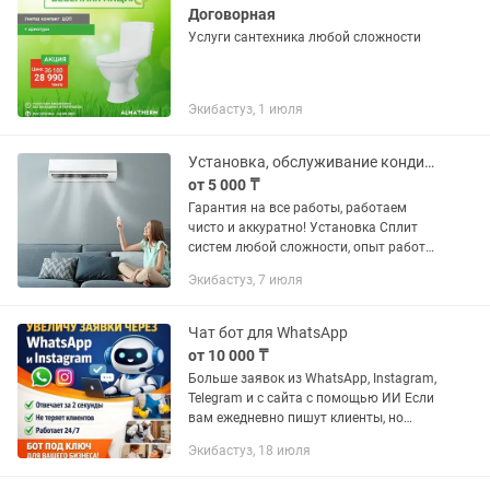
Договорная
Услуги сантехника любой сложности
Экибастуз, 1 июля
Установка, обслуживание кондиционеров.
от 5 000 ₸
Гарантия на все работы, работаем
чисто и аккуратно! Установка Сплит
систем любой сложности, опыт работы
более 5 лет! Монтаж сплит систем
Экибастуз, 7 июля
только качественными материалами!
Дeлaeм отвeрстиe алмазной...
Чат бот для WhatsApp
от 10 000 ₸
Больше заявок из WhatsApp, Instagram,
Telegram и с сайта с помощью ИИ Если
вам ежедневно пишут клиенты, но
многие так и не покупают — вы теряете
Экибастуз, 18 июля
прибыль. Мы внедряем AI-ассистента
на базе ChatGPT,...