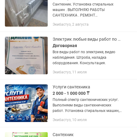
Сантехник. Установка стиральных
машин . ВЫПОЛНЯЮ РАБОТЫ
САНТЕХНИКА . РЕМОНТ
ВНУТРЕННОСТИ СЛИВНОГО БАЧКА
Экибастуз, 2 августа
УНИТАЗА ЗАМЕНА УНИТАЗА ЗАМЕНА
СЧЕТЧИКОВ ВОДЫ Замена унитаза .
Устранение засора . Прочистка...
Электрик любые виды работ по электричеству.
Договорная
Все виды работ по электрике, видео
наблюдения. Штроба, наладка
оборудования. Консультация.
Экибастуз, 11 июля
Услуги сантехника
2 000 - 1 000 000 ₸
Полный спектр сантехнических услуг.
Выполняем виды сантехнических
работ. Установка стиральных машин,
Установка водонагревателя, -Замена
Экибастуз, 10 июля
трубопровода, -Замена канализации,
-Замена отопительной...
Сантехник