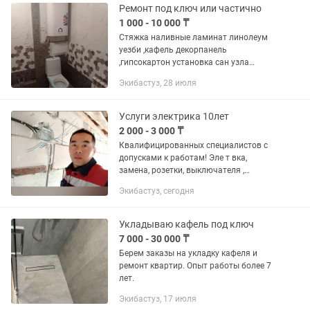
Ремонт под ключ или частично
1 000 - 10 000 ₸
Стяжка наливные ламинат линолеум
уезби ,кафель декорпанель
,гипсокартон установка сан узла
дверей арок
Экибастуз, 28 июля
Услуги электрика 10лет
2 000 - 3 000 ₸
Квалифицированных специалистов с
допусками к работам! Эле т вка,
замена, розетки, выключателя ,
диммера , датчиков движения и т.п. -
Экибастуз, сегодня
Монтаж , подключение систем сточной
канализации ,обогрев труб,...
Укладываю кафель под ключ
7 000 - 30 000 ₸
Берем заказы на укладку кафеля и
ремонт квартир. Опыт работы более 7
лет.
Экибастуз, 17 июля