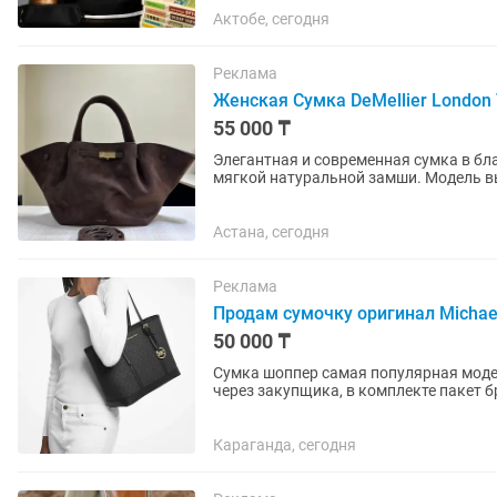
Актобе, сегодня
Реклама
Женская Сумка DeMellier London 
55 000 ₸
Элегантная и современная сумка в бл
мягкой натуральной замши. Модель вы
и аккуратной золотистой...
Астана, сегодня
Реклама
Продам сумочку оригинал Michael
50 000 ₸
Сумка шоппер самая популярная модел
через закупщика, в комплекте пакет 
Караганда, сегодня