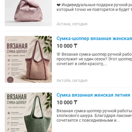
❤️ Индивидуальные подарки ручной работы – 
который точно не повторится и будет только вашим? Создаю
индивидуальным дизайном,...
Астана, сегодня
Сумка-шоппер вязанная женская
10 000 ₸
🌸 Вязаная сумка-шоппер ручной работы Ищете сумку, которая подчеркнёт ваш с
прослужит не один сезон? Этот шоппе
сочетает в себе красоту,...
Актобе, сегодня
Сумка вязанная женская летняя
10 000 ₸
Вязаная сумка-шоппер ручной работы Стильная и практичная сумка, связанная вручную и
хлопкового шнура. Благодаря лаконич
сочетается с повседневными и...