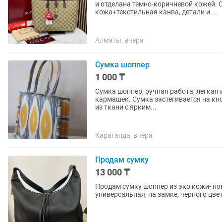
и отделана темно-коричневой кожей. 
кожа+текстильная канва, детали и...
Алматы, вчера
Сумка шоппер
1 000 ₸
Сумка шоппер, ручная работа, легкая и
кармашек. Сумка застегивается на кно
из ткани с ярким...
Караганда, вчера
Продам сумку
13 000 ₸
Продам сумку шоппер из эко кожи- нов
универсальная, на замке, черного цве