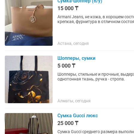
Сумка-шоппер (б/у)
15 000 ₸
Armani Jeans, не кожа, в хорошем сос
крепкая, фурнитура в отличном состоя
Астана, сегодня
Шопперы, сумки
5 000 ₸
Шопперы, стильные и прочные, выдержи
однотонная ткань, ручка - стропа.
Алматы, сегодня
Сумка Gucci люкс
25 000 ₸
Сумка Gucci среднего размера выпол