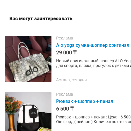
Вас могут заинтересовать
Реклама
Alo yoga сумка-шоппер оригинал
29 000 ₸
Новый оригинальный шоппер ALO Yoga
для спорта, пляжа, прогулок с детьми
необходимое. Продавал за...
Астана, сегодня
Реклама
Рюкзак + шоппер + пенал
6 500 ₸
Рюкзак + шоппер + пенал : Цена - 6 500
Оксфорд ( нейлон ) Количество отсеков