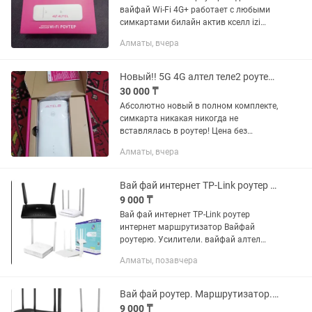
вайфай Wi-Fi 4G+ работает с любыми
симкартами билайн актив кселл izi
алтел или теле2 и казахтелеком
Алматы, вчера
Раздает вайфай сразу на 8 устройств
одновременно Раздает через порт...
Новый!! 5G 4G алтел теле2 роутер модем вайфай
30 000 ₸
Абсолютно новый в полном комплекте,
симкарта никакая никогда не
вставлялась в роутер! Цена без
симкарты!
Алматы, вчера
Вай фай интернет TP-Link роутер интернет маршрутизатор Огромный выбор
9 000 ₸
Вай фай интернет TP-Link роутер
интернет маршрутизатор Вайфай
роутерю. Усилители. вайфай алтел
вайфай. теле2 вайфай. быстрый
Алматы, позавчера
вайфай. большой вайфай. маленький
вайфай. интернет роутер. ОГРОМНЫЙ
ВЫБОР...
Вай фай роутер. Маршрутизатор. Усилитель. Оптом и в розницу. Огромный выбор
9 000 ₸