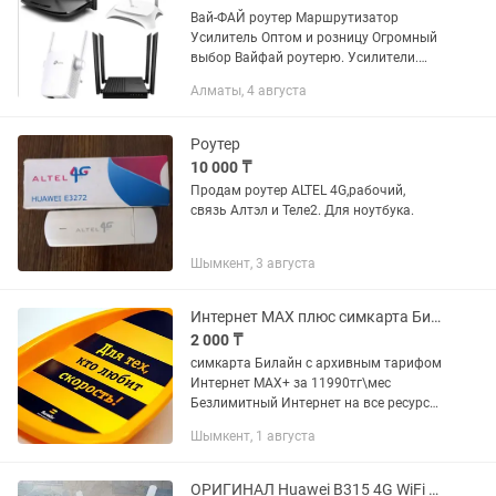
Вай-ФАЙ роутер Маршрутизатор
Усилитель Оптом и розницу Огромный
выбор Вайфай роутерю. Усилители.
вайфай алтел вайфай. теле2 вайфай.
Алматы, 4 августа
быстрый вайфай. большой вайфай.
маленький вайфай. интернет...
Роутер
10 000 ₸
Продам роутер ALTEL 4G,рабочий,
связь Алтэл и Теле2. Для ноутбука.
Шымкент, 3 августа
Интернет MAX плюс симкарта Билайн тариф для роутера
2 000 ₸
симкарта Билайн с архивным тарифом
Интернет MAX+ за 11990тг\мес
Безлимитный Интернет на все ресурсы
+ 1 номер по услуге «Семейный круг»
Шымкент, 1 августа
Подключайте свой мобильный номер
или номер члена семьи и делись...
ОРИГИНАЛ Huawei B315 4G WiFi модем роутер Теле2 Билайн Актив Алтел