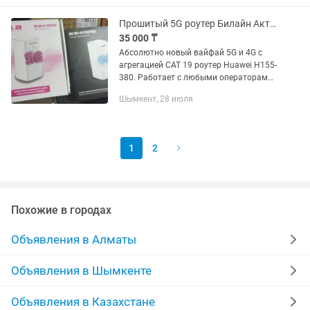
симка от Актив. Важно!!!...
Прошитый 5G роутер Билайн Актив Ксел АлтелТеле2 Изи НОВЫЙ В УПАКОВКЕ
35 000 ₸
Абсолютно новый вайфай 5G и 4G с
агрегацией CAT 19 роутер Huawei H155-
380. Работает с любыми операторами:
Билайн Актив Кселлл Алтел Теле2 Изи.
Шымкент, 28 июля
5G роутер подключает до 64 устройств
и разгоняет...
1
2
Похожие в городах
Объявления в Алматы
Объявления в Шымкенте
Объявления в Казахстане