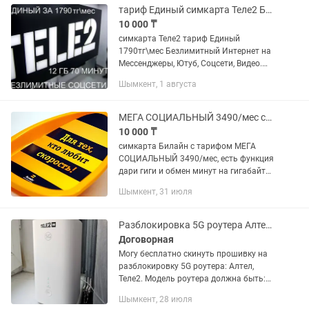
тариф Единый симкарта Теле2 Безлимитный Интернет
10 000 ₸
симкарта Теле2 тариф Единый
1790тг\мес Безлимитный Интернет на
Мессенджеры, Ютуб, Соцсети, Видео.
Звонки на номера других операторов
Шымкент, 1 августа
РК и на городские - 70 мин Звонки
между Tele2 и ALTEL -...
МЕГА СОЦИАЛЬНЫЙ 3490/мес симкарта Билайн с тарифом
10 000 ₸
симкарта Билайн с тарифом МЕГА
СОЦИАЛЬНЫЙ 3490/мес, есть функция
дари гиги и обмен минут на гигабайты,
безлимитные звонки внутри сети.
Шымкент, 31 июля
Интернет - 16 Гб Звонки на других
операторов - 160 минут, 200...
Разблокировка 5G роутера Алтел, Теле2.
Договорная
Могу бесплатно скинуть прошивку на
разблокировку 5G роутера: Алтел,
Теле2. Модель роутера должна быть:
H155-380 как на фото. Проверил на
Шымкент, 28 июля
своём роутере от Теле2 там стоит