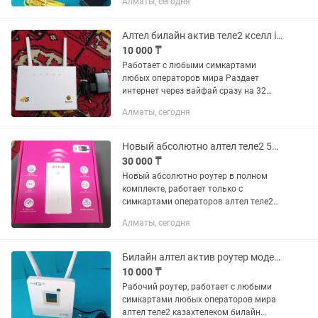
Алматы, сегодня
Сек — стандарт 4G+ LTE это значит если
ваша местная базовая...
Алтел билайн актив теле2 кселл izi роутер модем
10 000 ₸
Работает с любыми симкартами
любых операторов мира Раздает
интернет через вайфай сразу на 32
устройства Раздает интернет через
Алматы, сегодня
выход LAN RG45 Регистрация
бесплатно, настройка бесплатно, за
тариф сами...
Новый абсолютно алтел теле2 5G 4G Wi-Fi роутер модем
30 000 ₸
Новый абсолютно роутер в полном
комплекте, работает только с
симкартами операторов алтел теле2
казахтелеком с тарифом для роутера и
Алматы, сегодня
модема, симкарта никогда не
вставлялась в роутер Работает в 5G...
Билайн алтел актив роутер модем вайфай стационарный
10 000 ₸
Рабочий роутер, работает с любыми
симкартами любых операторов мира
алтел теле2 казахтелеком билайн