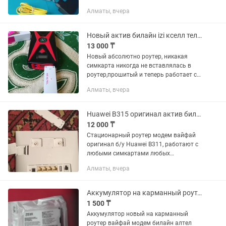
актив кселл izi Раздает интернет через
Алматы, вчера
вайфай сразу на 32 устройства
одновременно Раздает интернет...
Новый актив билайн izi кселл теле2 алтел роутер модем вайфай usb 4G
13 000 ₸
Новый абсолютно роутер, никакая
симкарта никогда не вставлялась в
роутер,прошитый и теперь работает с
любыми симкартами любых
Алматы, вчера
операторов мира билайн актив кселл
izi теле2 алтел, раздает только с...
Huawei B315 оригинал актив билайн алтел роутер модем вайфай 4G Wi-Fi
12 000 ₸
Стационарный роутер модем вайфай
оригинал б/у Huawei B311, работают с
любыми симкартами любых
операторов мира алтел теле2
Алматы, вчера
казахтелеком билайн актив кселл izi и
заграничными симкартами тоже...
Аккумулятор на карманный роутер алтел билайн актив теле2
1 500 ₸
Аккумулятор новый на карманный
роутер вайфай модем билайн алтел