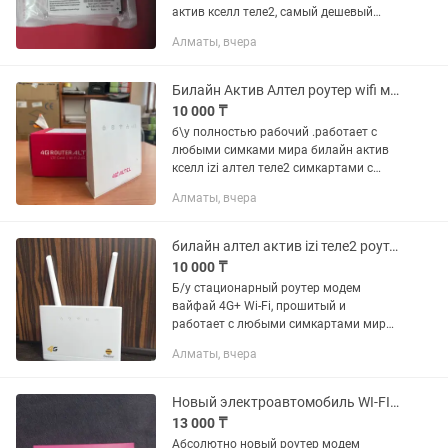
актив кселл теле2, самый дешевый
1500 и дороже в зависимости от
Алматы, вчера
модели Звоните круглосуточно,
скиньте фото роутера мне
Билайн Актив Алтел роутер wifi модем 4G до 150мб.сек
10 000 ₸
б\у полностью рабочий .работает с
любыми симками мира билайн актив
кселл izi алтел теле2 симкартами с
пропускной способностью до 150 мб
Алматы, вчера
сек, по стандарту 4G+ CPE можно
подключить через вайфай 32...
билайн алтел актив izi теле2 роутер модем 4G
10 000 ₸
Б/у стационарный роутер модем
вайфай 4G+ Wi-Fi, прошитый и
работает с любыми симкартами мира -
билайн актив теле2 алтел кселл izi
Алматы, вчера
казахтелеком, раздает интернет через
Wi-Fi вайфай сразу на 32...
Новый электроавтомобиль WI-FI usb роутер модем билайн актив алтел izi 4G
13 000 ₸
Абсолютно новый роутер модем