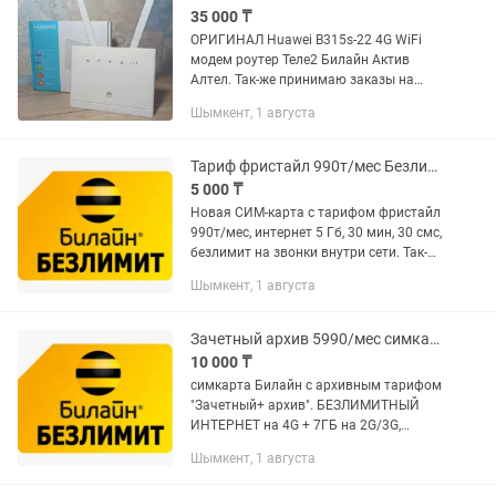
35 000 ₸
ОРИГИНАЛ Huawei B315s-22 4G WiFi
модем роутер Теле2 Билайн Актив
Алтел. Так-же принимаю заказы на
прошивку, разблокировку вайфай 4G
Шымкент, 1 августа
модемов 5G роутеров Кселл, Теле2,
Билайн, Актив, Алтел, ИЗИ, ZTE,...
Тариф фристайл 990т/мес Безлимитный Интернет новая симкарта Билайн
5 000 ₸
Новая СИМ-карта с тарифом фристайл
990т/мес, интернет 5 Гб, 30 мин, 30 смс,
безлимит на звонки внутри сети. Так-
же принимаю заказы на прошивку,
Шымкент, 1 августа
разблокировку модемов роутеров
Кселл, Теле2, Билайн,...
Зачетный архив 5990/мес симкарта Билайн безлимитный интернет
10 000 ₸
симкарта Билайн с архивным тарифом
"Зачетный+ архив". БЕЗЛИМИТНЫЙ
ИНТЕРНЕТ на 4G + 7ГБ на 2G/3G,
безлим на Beeline, 180 мин на др. моб.
Шымкент, 1 августа
по РК. Так-же принимаю заказы на
прошивку, разблокировку...