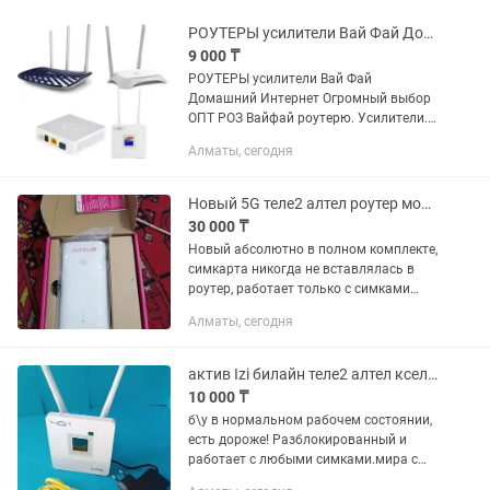
РОУТЕРЫ усилители Вай Фай Домашний Интернет Огромный выбор ОПТ РОЗ
9 000 ₸
РОУТЕРЫ усилители Вай Фай
Домашний Интернет Огромный выбор
ОПТ РОЗ Вайфай роутерю. Усилители.
вайфай алтел вайфай. теле2 вайфай.
Алматы, сегодня
быстрый вайфай. большой вайфай.
маленький вайфай. интернет роутер....
Новый 5G теле2 алтел роутер модем вайфай Wi-Fi
30 000 ₸
Новый абсолютно в полном комплекте,
симкарта никогда не вставлялась в
роутер, работает только с симками
алтел теле2 Работает в 5G если есть
Алматы, сегодня
покрытие в вашем доме в 5G Работает
в 4G с агрегацией...
актив Izi билайн теле2 алтел кселл 4G роутер wifi вайфай
10 000 ₸
б\у в нормальном рабочем состоянии,
есть дороже! Разблокированный и
работает с любыми симками.мира с
пропускной способностью до 150 мб.