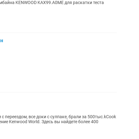
омбайна KENWOOD KAX99.A0ME для раскатки теста
йн
 с переездом, все доки с сулпаке, брали за 500тыс.kCook
ение Kenwood World. Здесь вы найдете более 400