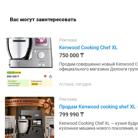
Вас могут заинтересовать
Реклама
Kenwood Cooking Chef XL
750 000 ₸
Продам совершенно новый Kenwood Cook
официального магазина Делонги групп
новые, очень дорогие) продам...
Астана, сегодня
Реклама
Продам Kenwood cooking shef XL 
799 990 ₸
Kenwood Cooking Chef XL — кухня будущего в одной машин
кухонная машина нового поколения, 
миксера и индукционной плиты....